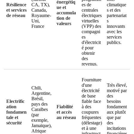
énergétiq
Résilience
CA, TX),
es de
climatique
ue et
et services
Canada,
centrales
s et des
accumula
de réseau
Royaume-
électriques
partenariat
tion de
Uni,
virtuelles
s
valeurs
France
(VPP) des
innovants
compagni
avec les
es
services
d'électricit
publics.
é pour
obtenir
des
revenus.
Fourniture
d'une
Très élevé,
Chili,
électricité
motivé par
Argentine,
de base
des
Brésil,
Electrific
fiable face
besoins
pays des
ation
Fiabilité
à des
fondament
Caraïbes
fondamen
et accès
coupures
aux plutôt
(par
tale et
au réseau
fréquentes
que par
exemple,
sécurité
(délestage)
des
Jamaïque),
et à une
incitations
Afrique
infrastruct
financières