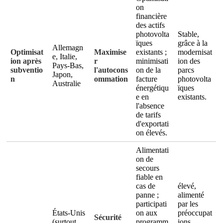
on
financière
des actifs
photovolta
Stable,
ïques
grâce à la
Allemagn
Optimisat
Maximise
existants ;
modernisat
e, Italie,
ion après
r
minimisati
ion des
Pays-Bas,
subventio
l'autocons
on de la
parcs
Japon,
n
ommation
facture
photovolta
Australie
énergétiqu
ïques
e en
existants.
l'absence
de tarifs
d'exportati
on élevés.
Alimentati
on de
secours
fiable en
cas de
élevé,
panne ;
alimenté
participati
par les
États-Unis
on aux
préoccupat
Sécurité
(surtout
programm
ions