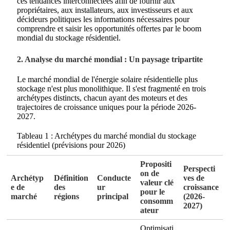
ces tendances interconnectées afin de fournir aux
propriétaires, aux installateurs, aux investisseurs et aux
décideurs politiques les informations nécessaires pour
comprendre et saisir les opportunités offertes par le boom
mondial du stockage résidentiel.
2. Analyse du marché mondial : Un paysage tripartite
Le marché mondial de l'énergie solaire résidentielle plus
stockage n'est plus monolithique. Il s'est fragmenté en trois
archétypes distincts, chacun ayant des moteurs et des
trajectoires de croissance uniques pour la période 2026-
2027.
Tableau 1 : Archétypes du marché mondial du stockage
résidentiel (prévisions pour 2026)
Propositi
Perspecti
on de
Archétyp
Définition
Conducte
ves de
valeur clé
e de
des
ur
croissance
pour le
marché
régions
principal
(2026-
consomm
2027)
ateur
Optimisati