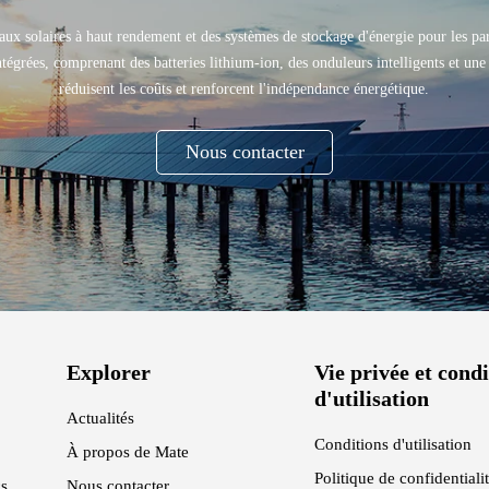
x solaires à haut rendement et des systèmes de stockage d'énergie pour les parti
ntégrées, comprenant des batteries lithium-ion, des onduleurs intelligents et une
réduisent les coûts et renforcent l'indépendance énergétique.
Nous contacter
Explorer
Vie privée et cond
d'utilisation
Actualités
Conditions d'utilisation
À propos de Mate
Politique de confidentiali
cs
Nous contacter