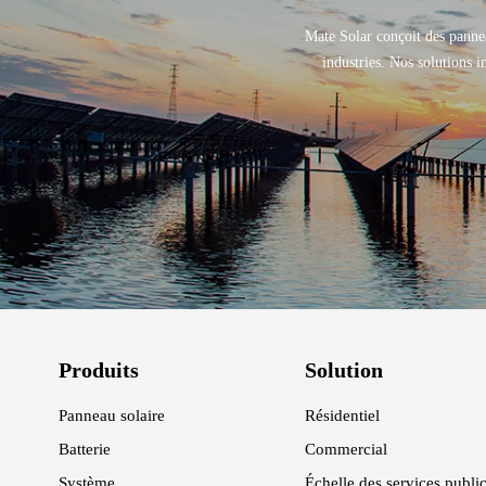
Mate Solar conçoit des panneau
industries. Nos solutions i
Produits
Solution
Panneau solaire
Résidentiel
Batterie
Commercial
Système
Échelle des services publi