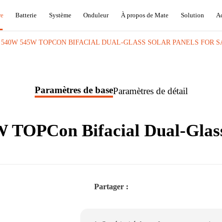
re
Batterie
Système
Onduleur
À propos de Mate
Solution
Ac
 540W 545W TOPCON BIFACIAL DUAL-GLASS SOLAR PANELS FOR S
Paramètres de base
Paramètres de détail
TOPCon Bifacial Dual-Glass 
Partager :