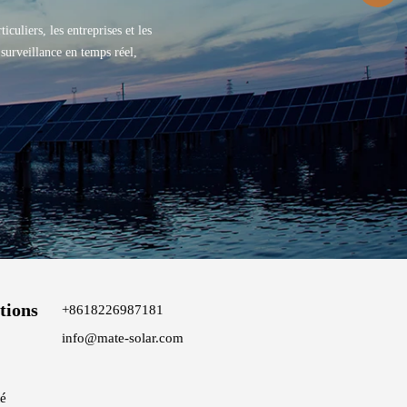
culiers, les entreprises et les
 surveillance en temps réel,
itions
+8618226987181
info@mate-solar.com
té