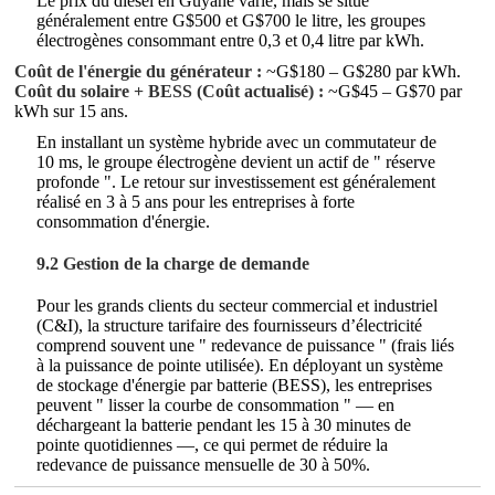
Le prix du diesel en Guyane varie, mais se situe
généralement entre G$500 et G$700 le litre, les groupes
électrogènes consommant entre 0,3 et 0,4 litre par kWh.
Coût de l'énergie du générateur :
~G$180 – G$280 par kWh.
Coût du solaire + BESS (Coût actualisé) :
~G$45 – G$70 par
kWh sur 15 ans.
En installant un système hybride avec un commutateur de
10 ms, le groupe électrogène devient un actif de " réserve
profonde ". Le retour sur investissement est généralement
réalisé en 3 à 5 ans pour les entreprises à forte
consommation d'énergie.
9.2 Gestion de la charge de demande
Pour les grands clients du secteur commercial et industriel
(C&I), la structure tarifaire des fournisseurs d’électricité
comprend souvent une " redevance de puissance " (frais liés
à la puissance de pointe utilisée). En déployant un système
de stockage d'énergie par batterie (BESS), les entreprises
peuvent " lisser la courbe de consommation " — en
déchargeant la batterie pendant les 15 à 30 minutes de
pointe quotidiennes —, ce qui permet de réduire la
redevance de puissance mensuelle de 30 à 50%.