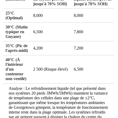
jusqu'à 70% SOH)
jusqu'à 70% SOH)
25°C
8,000
8,000
(Optimal)
30°C (Matin
typique en
6,500
7,800
Guyane)
35°C (Pic de
4,200
7,200
l'après-midi)
40°C (À
l'intérieur
d'un
2 500 (Risque élevé)
6,500
conteneur
non ventilé)
Analyse : Le refroidissement liquide (tel que présenté dans
nos systèmes 20 pieds 3MWh/5MWh) maintient la variance
de température des cellules dans une plage de ±2°C,
garantissant que même lorsque les températures ambiantes
de Georgetown grimpent, la température de fonctionnement
interne reste dans la plage optimale. Les systèmes refroidis
par air peinent souvent à dissiper la chaleur du centre du