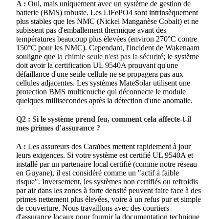
A :
Oui, mais uniquement avec un système de gestion de
batterie (BMS) robuste. Les LiFePO4 sont intrinsèquement
plus stables que les NMC (Nickel Manganèse Cobalt) et ne
subissent pas d'emballement thermique avant des
températures beaucoup plus élevées (environ 270°C contre
150°C pour les NMC). Cependant, l'incident de Wakenaam
souligne que
la chimie seule n'est pas la sécurité
; le système
doit avoir la certification UL 9540A prouvant qu'une
défaillance d'une seule cellule ne se propagera pas aux
cellules adjacentes. Les systèmes MateSolar utilisent une
protection BMS multicouche qui déconnecte le module
quelques millisecondes après la détection d'une anomalie.
Q2 : Si le système prend feu, comment cela affecte-t-il
mes primes d'assurance ?
A :
Les assureurs des Caraïbes mettent rapidement à jour
leurs exigences. Si votre système est certifié UL 9540A et
installé par un partenaire local certifié (comme notre réseau
en Guyane), il est considéré comme un "actif à faible
risque". Inversement, les systèmes non certifiés ou refroidis
par air dans les zones à forte densité peuvent faire face à des
primes nettement plus élevées, voire à un refus pur et simple
de couverture. Nous travaillons avec des courtiers
d'assurance locaux pour fournir la documentation technique