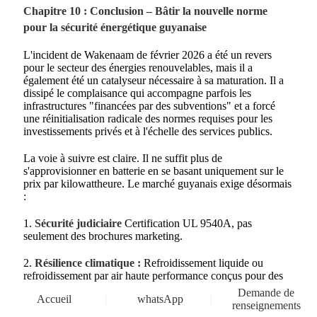
Chapitre 10 : Conclusion – Bâtir la nouvelle norme
pour la sécurité énergétique guyanaise
L'incident de Wakenaam de février 2026 a été un revers
pour le secteur des énergies renouvelables, mais il a
également été un catalyseur nécessaire à sa maturation. Il a
dissipé le complaisance qui accompagne parfois les
infrastructures "financées par des subventions" et a forcé
une réinitialisation radicale des normes requises pour les
investissements privés et à l'échelle des services publics.
La voie à suivre est claire. Il ne suffit plus de
s'approvisionner en batterie en se basant uniquement sur le
prix par kilowattheure. Le marché guyanais exige désormais
:
1.
Sécurité judiciaire
Certification UL 9540A, pas
seulement des brochures marketing.
2.
Résilience climatique :
Refroidissement liquide ou
refroidissement par air haute performance conçus pour des
températures ambiantes de 35°C+.
Demande de
Accueil
whatsApp
renseignements
3.
Certitude logistique
Stock local de pièces de rechange et