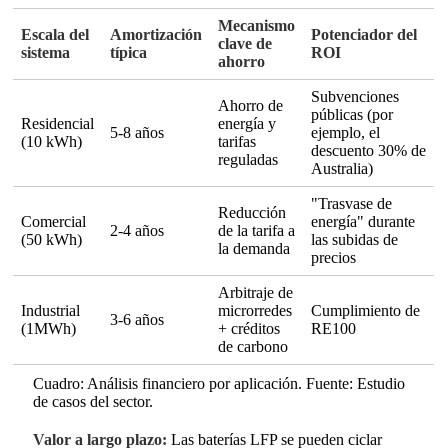
Mecanismo
Escala del
Amortización
Potenciador del
clave de
sistema
típica
ROI
ahorro
Subvenciones
Ahorro de
públicas (por
Residencial
energía y
5-8 años
ejemplo, el
(10 kWh)
tarifas
descuento 30% de
reguladas
Australia)
"Trasvase de
Reducción
Comercial
energía" durante
2-4 años
de la tarifa a
(50 kWh)
las subidas de
la demanda
precios
Arbitraje de
Industrial
microrredes
Cumplimiento de
3-6 años
(1MWh)
+ créditos
RE100
de carbono
Cuadro: Análisis financiero por aplicación. Fuente: Estudio
de casos del sector.
Valor a largo plazo:
Las baterías LFP se pueden ciclar