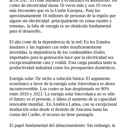
la OCDE.
. El coste humano y económico es asombroso: los
cortes de electricidad duran 16 veces más y son 10 veces
más frecuentes que en la Unión Europea.
. Para los
aproximadamente 16 millones de personas de la región que
siguen sin electricidad -principalmente en zonas rurales y
remotas-, la falta de energía es un obstáculo fundamental
para el desarrollo.
.
El alto coste de la dependencia de la red: En los Estados
insulares y las regiones con redes insuficientemente
invertidas, la dependencia de los combustibles fósiles
importados para la generación hace que la electricidad sea
excepcionalmente cara y volátil. Esta carga paraliza tanto la
productividad industrial como los presupuestos domésticos.
Energía solar: De nicho a solución básica: El argumento
económico a favor de la energía solar fotovoltaica es ahora
incontrovertible. Los costes se han desplomado en 90%
entre 2010 y 2023
. La energía solar fotovoltaica no es sólo
el futuro; es el presente, y lidera el aumento de la capacidad
renovable mundial.
. En América Latina, con su excepcional
irradiación solar desde el desierto de Atacama hasta las
costas del Caribe, el recurso no tiene parangón.
El papel fundamental del almacenamiento: Sin embargo, la