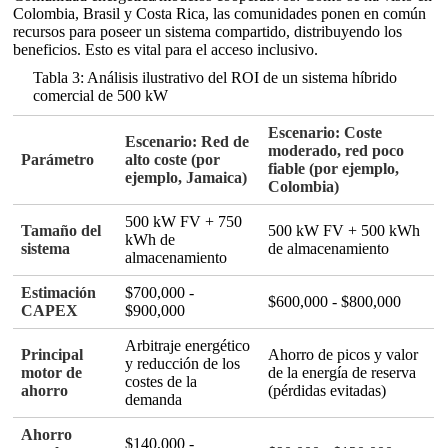
Colombia, Brasil y Costa Rica, las comunidades ponen en común
recursos para poseer un sistema compartido, distribuyendo los
beneficios
. Esto es vital para el acceso inclusivo.
Tabla 3: Análisis ilustrativo del ROI de un sistema híbrido
comercial de 500 kW
Escenario: Coste
Escenario: Red de
moderado, red poco
Parámetro
alto coste (por
fiable (por ejemplo,
ejemplo, Jamaica)
Colombia)
500 kW FV + 750
Tamaño del
500 kW FV + 500 kWh
kWh de
sistema
de almacenamiento
almacenamiento
Estimación
$700,000 -
$600,000 - $800,000
CAPEX
$900,000
Arbitraje energético
Principal
Ahorro de picos y valor
y reducción de los
motor de
de la energía de reserva
costes de la
ahorro
(pérdidas evitadas)
demanda
Ahorro
$140,000 -