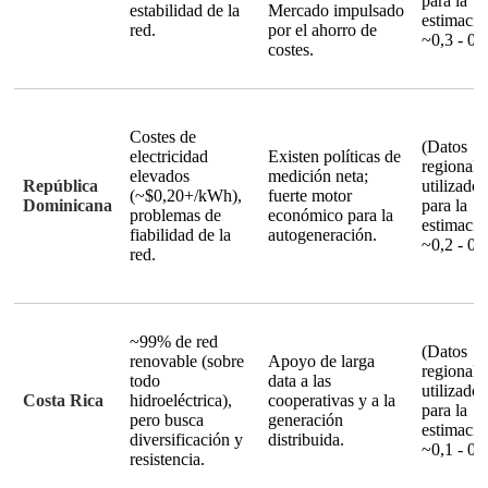
para la
estabilidad de la
Mercado impulsado
estimació
red.
por el ahorro de
~0,3 - 0,
costes.
Costes de
(Datos
electricidad
Existen políticas de
regionale
elevados
medición neta;
República
utilizados
(~$0,20+/kWh),
fuerte motor
Dominicana
para la
problemas de
económico para la
estimació
fiabilidad de la
autogeneración.
~0,2 - 0,
red.
~99% de red
(Datos
renovable (sobre
Apoyo de larga
regionale
todo
data a las
utilizados
Costa Rica
hidroeléctrica),
cooperativas y a la
para la
pero busca
generación
estimació
diversificación y
distribuida
.
~0,1 - 0,
resistencia.