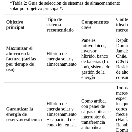
*Tabla 2: Guía de selección de sistemas de almacenamiento
solar por objetivo principal*.
Tipo de
Contex
Objetivo
Componentes
sistema
ideal de
principal
clave
recomendado
mercad
Paneles
Repúbli
fotovoltaicos,
Dominic
Maximizar el
inversor
Jamaica
ahorro en la
Híbrido de
híbrido, banco
Chile, P
factura (tarifas
energía solar y
de baterías (Li-
(C&I &
por tiempo de
almacenamiento
ion), sistema de
Residenc
uso)
gestión de la
de alto
energía
consum
Todos l
mercado
especia
Como arriba,
Híbrido de
los que 
con panel de
Garantizar la
energía solar y
cortes
cargas críticas e
energía de
almacenamiento
frecuent
interruptor de
reserva/resiliencia
+ capacidad de
(Haití,
transferencia
conexión en isla
Repúbli
automática
Dominic