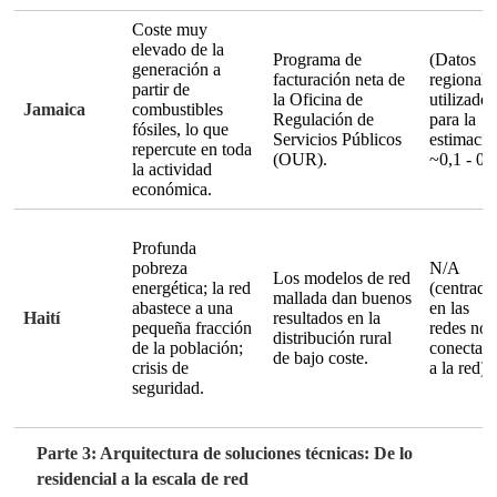
Coste muy
elevado de la
Programa de
(Datos
generación a
facturación neta de
regionale
partir de
la Oficina de
utilizados
Jamaica
combustibles
Regulación de
para la
fósiles, lo que
Servicios Públicos
estimació
repercute en toda
(OUR).
~0,1 - 0,
la actividad
económica.
Profunda
pobreza
N/A
Los modelos de red
energética; la red
(centrado
mallada dan buenos
abastece a una
en las
Haití
resultados en la
pequeña fracción
redes no
distribución rural
de la población;
conectad
de bajo coste
.
crisis de
a la red)
seguridad.
Parte 3: Arquitectura de soluciones técnicas: De lo
residencial a la escala de red