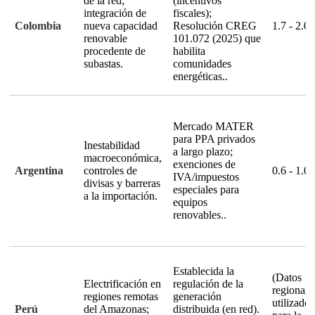
de la red;
(incentivos
integración de
fiscales);
Colombia
nueva capacidad
Resolución CREG
1.7 - 2.0
renovable
101.072 (2025) que
procedente de
habilita
subastas.
comunidades
energéticas.
.
Mercado MATER
para PPA privados
Inestabilidad
a largo plazo;
macroeconómica,
exenciones de
Argentina
controles de
0.6 - 1.0
IVA/impuestos
divisas y barreras
especiales para
a la importación.
equipos
renovables.
.
Establecida la
(Datos
Electrificación en
regulación de la
regionale
regiones remotas
generación
utilizados
Perú
del Amazonas;
distribuida (en red)
.