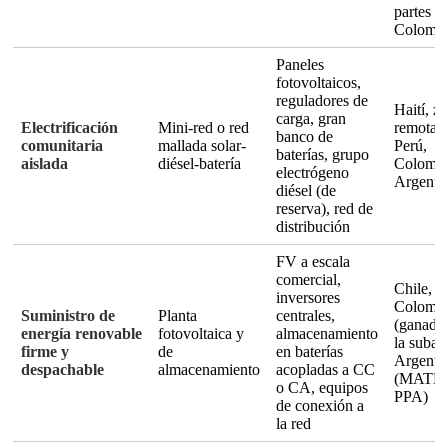
partes d
Colombi
Paneles
fotovoltaicos,
reguladores de
Haití, z
carga, gran
Electrificación
Mini-red o red
remotas
banco de
comunitaria
mallada solar-
Perú,
baterías, grupo
aislada
diésel-batería
Colombi
electrógeno
Argenti
diésel (de
reserva), red de
distribución
FV a escala
comercial,
Chile,
inversores
Colomb
Suministro de
Planta
centrales,
(ganado
energía renovable
fotovoltaica y
almacenamiento
la subast
firme y
de
en baterías
Argenti
despachable
almacenamiento
acopladas a CC
(MATE
o CA, equipos
PPA)
de conexión a
la red