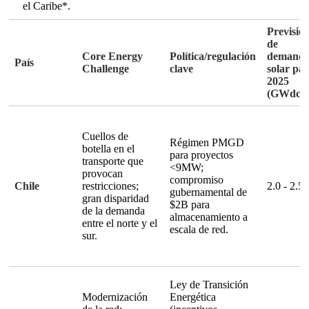
el Caribe*.
Previsió
de
Core Energy
Política/regulación
demand
País
Challenge
clave
solar pa
2025
(GWdc)
Cuellos de
Régimen PMGD
botella en el
para proyectos
transporte que
<9MW;
provocan
compromiso
Chile
restricciones;
2.0 - 2.5
gubernamental de
gran disparidad
$2B para
de la demanda
almacenamiento a
entre el norte y el
escala de red
.
sur.
Ley de Transición
Modernización
Energética