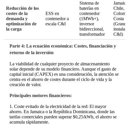
Sistema de
Jamaica
Reducción de los
baterías en
Chile,
costes de la
ESS en
contenedor
Colombi
demanda y
contenedor a
(1MWh+),
Costa R
optimización de
escala C&I
inversor
(Grande
la carga
bidireccional,
instalac
transformador
C&I)
Parte 4: La ecuación económica: Costes, financiación y
retorno de la inversión
La viabilidad de cualquier proyecto de almacenamiento
solar depende de su modelo financiero. Aunque el gasto de
capital inicial (CAPEX) es una consideración, la atención se
centra en el ahorro de costes durante el ciclo de vida y la
creación de valor.
Principales motores financieros:
1. Coste evitado de la electricidad de la red: El mayor
ahorro. En Jamaica o la República Dominicana, donde las
tarifas comerciales pueden superar $0,25/kWh, el ahorro se
acumula rápidamente.