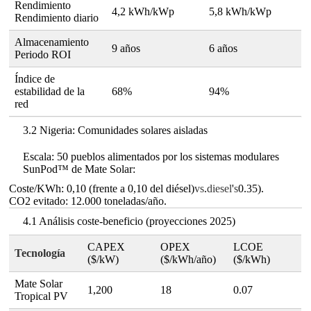
Rendimiento
4,2 kWh/kWp
5,8 kWh/kWp
Rendimiento diario
Almacenamiento
9 años
6 años
Periodo ROI
Índice de
estabilidad de la
68%
94%
red
3.2 Nigeria: Comunidades solares aisladas
Escala: 50 pueblos alimentados por los sistemas modulares
SunPod™ de Mate Solar:
Coste/KWh: 0,10 (frente a 0,10 del diésel)
vs
.
diesel
'
s
0.35).
CO2 evitado: 12.000 toneladas/año.
4.1 Análisis coste-beneficio (proyecciones 2025)
CAPEX
OPEX
LCOE
Tecnología
($/kW)
($/kWh/año)
($/kWh)
Mate Solar
1,200
18
0.07
Tropical PV