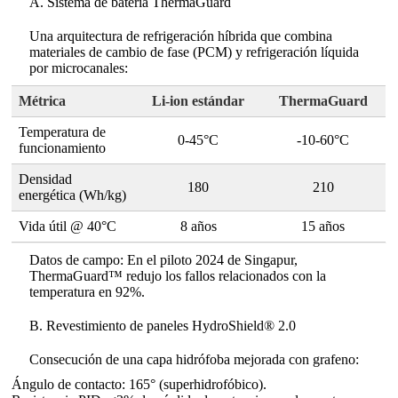
A. Sistema de batería ThermaGuard
Una arquitectura de refrigeración híbrida que combina
materiales de cambio de fase (PCM) y refrigeración líquida
por microcanales:
Métrica
Li-ion estándar
ThermaGuard
Temperatura de
0-45°C
-10-60°C
funcionamiento
Densidad
180
210
energética (Wh/kg)
Vida útil @ 40°C
8 años
15 años
Datos de campo: En el piloto 2024 de Singapur,
ThermaGuard™ redujo los fallos relacionados con la
temperatura en 92%.
B. Revestimiento de paneles HydroShield® 2.0
Consecución de una capa hidrófoba mejorada con grafeno:
Ángulo de contacto: 165° (superhidrofóbico).