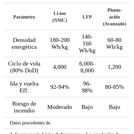
Plomo-
Li-ion
Parámetro
LFP
ácido
(NMC)
(Avanzado)
140-
Densidad
180-200
60-80
160
energética
Wh/kg
Wh/kg
Wh/kg
Ciclo de vida
6,000-
4,000
1,200
(80% DoD)
8,000
Ida y vuelta
96-
92-94%
80-85%
Eff.
98%
Riesgo de
Moderado
Bajo
Bajo
incendio
Datos procedentes de.