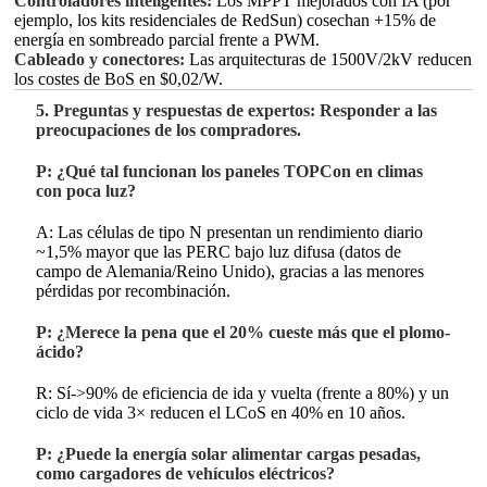
Controladores inteligentes:
Los MPPT mejorados con IA (por
ejemplo, los kits residenciales de RedSun) cosechan +15% de
energía en sombreado parcial frente a PWM.
Cableado y conectores:
Las arquitecturas de 1500V/2kV reducen
los costes de BoS en $0,02/W.
5. Preguntas y respuestas de expertos: Responder a las
preocupaciones de los compradores.
P: ¿Qué tal funcionan los paneles TOPCon en climas
con poca luz?
A: Las células de tipo N presentan un rendimiento diario
~1,5% mayor que las PERC bajo luz difusa (datos de
campo de Alemania/Reino Unido), gracias a las menores
pérdidas por recombinación.
P: ¿Merece la pena que el 20% cueste más que el plomo-
ácido?
R: Sí->90% de eficiencia de ida y vuelta (frente a 80%) y un
ciclo de vida 3× reducen el LCoS en 40% en 10 años.
P: ¿Puede la energía solar alimentar cargas pesadas,
como cargadores de vehículos eléctricos?