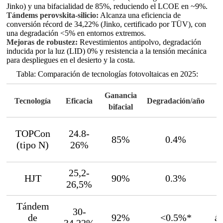
Jinko) y una bifacialidad de 85%, reduciendo el LCOE en ~9%.
Tándems perovskita-silicio:
Alcanza una eficiencia de
conversión récord de 34,22% (Jinko, certificado por TÜV), con
una degradación <5% en entornos extremos.
Mejoras de robustez:
Revestimientos antipolvo, degradación
inducida por la luz (LID) 0% y resistencia a la tensión mecánica
para despliegues en el desierto y la costa.
Tabla: Comparación de tecnologías fotovoltaicas en 2025:
Ganancia
Tecnología
Eficacia
Degradación/año
bifacial
TOPCon
24.8-
85%
0.4%
(tipo N)
26%
25,2-
HJT
90%
0.3%
26,5%
Tándem
30-
de
92%
<0.5%*
ár