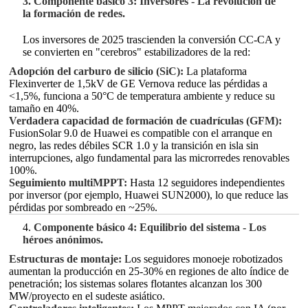
3. Componente básico 3: Inversores - La revolución de
la formación de redes.
Los inversores de 2025 trascienden la conversión CC-CA y
se convierten en "cerebros" estabilizadores de la red:
Adopción del carburo de silicio (SiC):
La plataforma
Flexinverter de 1,5kV de GE Vernova reduce las pérdidas a
<1,5%, funciona a 50°C de temperatura ambiente y reduce su
tamaño en 40%.
Verdadera capacidad de formación de cuadrículas (GFM):
FusionSolar 9.0 de Huawei es compatible con el arranque en
negro, las redes débiles SCR 1.0 y la transición en isla sin
interrupciones, algo fundamental para las microrredes renovables
100%.
Seguimiento multiMPPT:
Hasta 12 seguidores independientes
por inversor (por ejemplo, Huawei SUN2000), lo que reduce las
pérdidas por sombreado en ~25%.
4.
Componente básico 4: Equilibrio del sistema - Los
héroes anónimos.
Estructuras de montaje:
Los seguidores monoeje robotizados
aumentan la producción en 25-30% en regiones de alto índice de
penetración; los sistemas solares flotantes alcanzan los 300
MW/proyecto en el sudeste asiático.