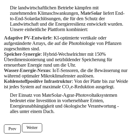
Die landwirtschaftlichen Betriebe kämpfen mit
zunehmenden Klimaschwankungen,
MateSolar
liefert End-
to-End-Solardachlösungen, die für den Schutz der
Landwirtschaft und die Energieresilienz entwickelt wurden.
Unsere einheitliche Plattform kombiniert:
Adaptive PV-Entwürfe
: KI-optimierte vertikale oder
aufgeständerte Arrays, die auf die Photobiologie von Pflanzen
zugeschnitten sind.
Speicher-Synergie
: Hybrid-Wechselrichter mit 150%
Überdimensionierung und netzbildender Speicherung für
erneuerbare Energie rund um die Uhr.
Wasser-Energie-Nexus
: IoT-Sensoren, die die Bewässerung nur
während optimaler Mikroklimafenster auslösen.
Kohlenstoffpositive Infrastruktur
: Von der Platte bis zur Weide
ist jedes System auf maximale CO₂e-Reduktion ausgelegt.
Der Einsatz von MateSolar-Agrar-Photovoltaiksystemen
bedeutet eine Investition in vorhersehbare Ernten,
Energieunabhängigkeit und ökologische Verantwortung -
alles unter einem Dach.
Weiter
Prev