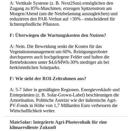
A: Vertikale Systeme (z. B. Next2Sun) ermöglichen den
Zugang zu 85%-Maschinen, erzeugen Spitzenstrom am
Morgen/Abend (um die Netzbelastung auszugleichen) und
reduzieren den PAR-Verlust auf <30% - entscheidend für
lichtempfindliche Pflanzen.
F: Überwiegen die Wartungskosten den Nutzen?
A: Nein. Die Beweidung senkt die Kosten für das
Vegetationsmanagement um 60%. Reinigungsroboter
durchqueren auch hochgelegene Felder und halten die
Betriebskosten unter $4,6/MWh-30% niedriger als bei
herkömmlichen Solarparks.
F: Wie sieht der ROI-Zeitrahmen aus?
A: 5-7 Jahre in gemäßigten Regionen. Energieverkäufe und
Ernteprämien (z. B. Solar-Grown-Label) beschleunigen die
Amortisation. Politische Anreize wie der italienische Agri-
PV-Fonds in Höhe von 1,7 Milliarden Euro verbessern die
Wirtschaftlichkeit weiter.
MateSolar: Integrierte Agri-Photovoltaik für eine
klimaresiliente Zukunft