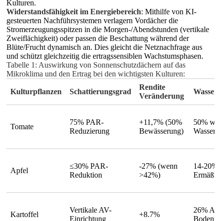
Kulturen.
Widerstandsfähigkeit im Energiebereich
: Mithilfe von KI-
gesteuerten Nachführsystemen verlagern Vordächer die
Stromerzeugungsspitzen in die Morgen-/Abendstunden (vertikale
Zweiflächigkeit) oder passen die Beschattung während der
Blüte/Frucht dynamisch an. Dies gleicht die Netznachfrage aus
und schützt gleichzeitig die ertragssensiblen Wachstumsphasen.
Tabelle 1: Auswirkung von Sonnenschutzdächern auf das
Mikroklima und den Ertrag bei den wichtigsten Kulturen:
Rendite
Kulturpflanzen
Schattierungsgrad
Wassere
Veränderung
75% PAR-
+11,7% (50%
50% wen
Tomate
Reduzierung
Bewässerung)
Wasser
≤30% PAR-
-27% (wenn
14-20%
Apfel
Reduktion
>42%)
Ermäßig
Vertikale AV-
26% Ans
Kartoffel
+8.7%
Einrichtung
Bodenfeu