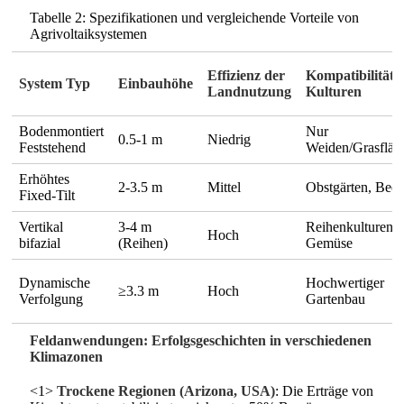
Tabelle 2: Spezifikationen und vergleichende Vorteile von
Agrivoltaiksystemen
Effizienz der
Kompatibilität 
System Typ
Einbauhöhe
Landnutzung
Kulturen
Bodenmontiert
Nur
0.5-1 m
Niedrig
Feststehend
Weiden/Grasfläc
Erhöhtes
2-3.5 m
Mittel
Obstgärten, Beer
Fixed-Tilt
Vertikal
3-4 m
Reihenkulturen,
Hoch
bifazial
(Reihen)
Gemüse
Dynamische
Hochwertiger
≥3.3 m
Hoch
Verfolgung
Gartenbau
Feldanwendungen: Erfolgsgeschichten in verschiedenen
Klimazonen
<1>
Trockene Regionen (Arizona, USA)
: Die Erträge von