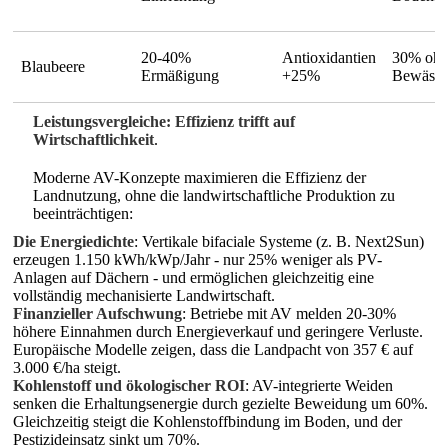
20-40%
Antioxidantien
30% oh
Blaubeere
Ermäßigung
+25%
Bewässe
Leistungsvergleiche: Effizienz trifft auf
Wirtschaftlichkeit
.
Moderne AV-Konzepte maximieren die Effizienz der
Landnutzung, ohne die landwirtschaftliche Produktion zu
beeinträchtigen:
Die Energiedichte
: Vertikale bifaciale Systeme (z. B. Next2Sun)
erzeugen 1.150 kWh/kWp/Jahr - nur 25% weniger als PV-
Anlagen auf Dächern - und ermöglichen gleichzeitig eine
vollständig mechanisierte Landwirtschaft.
Finanzieller Aufschwung
: Betriebe mit AV melden 20-30%
höhere Einnahmen durch Energieverkauf und geringere Verluste.
Europäische Modelle zeigen, dass die Landpacht von 357 € auf
3.000 €/ha steigt.
Kohlenstoff und ökologischer ROI
: AV-integrierte Weiden
senken die Erhaltungsenergie durch gezielte Beweidung um 60%.
Gleichzeitig steigt die Kohlenstoffbindung im Boden, und der
Pestizideinsatz sinkt um 70%.