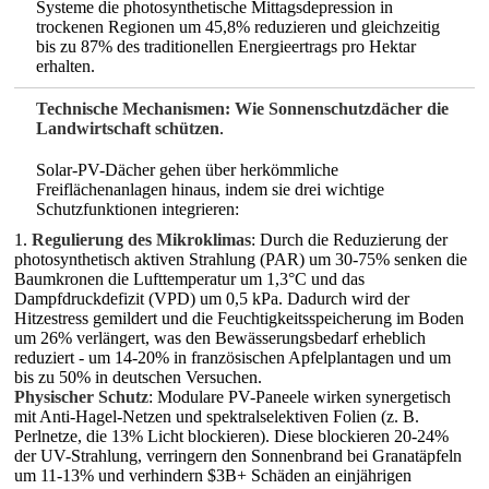
Systeme die photosynthetische Mittagsdepression in
trockenen Regionen um 45,8% reduzieren und gleichzeitig
bis zu 87% des traditionellen Energieertrags pro Hektar
erhalten.
Technische Mechanismen: Wie Sonnenschutzdächer die
Landwirtschaft schützen
.
Solar-PV-Dächer gehen über herkömmliche
Freiflächenanlagen hinaus, indem sie drei wichtige
Schutzfunktionen integrieren:
1.
Regulierung des Mikroklimas
: Durch die Reduzierung der
photosynthetisch aktiven Strahlung (PAR) um 30-75% senken die
Baumkronen die Lufttemperatur um 1,3°C und das
Dampfdruckdefizit (VPD) um 0,5 kPa. Dadurch wird der
Hitzestress gemildert und die Feuchtigkeitsspeicherung im Boden
um 26% verlängert, was den Bewässerungsbedarf erheblich
reduziert - um 14-20% in französischen Apfelplantagen und um
bis zu 50% in deutschen Versuchen.
Physischer Schutz
: Modulare PV-Paneele wirken synergetisch
mit Anti-Hagel-Netzen und spektralselektiven Folien (z. B.
Perlnetze, die 13% Licht blockieren). Diese blockieren 20-24%
der UV-Strahlung, verringern den Sonnenbrand bei Granatäpfeln
um 11-13% und verhindern $3B+ Schäden an einjährigen