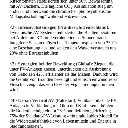
Kirschtomaten stabilisierten sich unter 50% Bewässerung
mit AV-Dächern. Die tägliche CO₂-Assimilation stieg um
45,8% und überwand die chronische "photosynthetische
Mittagsabschaltung" während Hitzewellen.
<2>
Intensivobstanlagen (Frankreich/Deutschland)
:
Dynamische AV-Systeme reduzierten die Blatttemperaturen
bei Äpfeln um 3°C und verhinderten so Sonnenbrand.
Integrierte Sensoren lösen bei Temperaturspitzen von 35°C+
eine Beschattung aus und senken den Wasserverbrauch um
20% ohne Ertragseinbußen.
<3>
Synergien bei der Beweidung (Global)
: Ziegen, die
unter PV-Anlagen grasen, unterdrücken die Ausbreitung
von Gehölzen 42% effizienter als das Mähen. Dadurch wird
die Gefahr von Bränden beseitigt und ethisch einwandfreies
Fleisch erzeugt, das von 68% der Vegetarier angenommen
wird.
<4>
Urban Vertical AV (Pakistan)
: Vertikale bifaziale PV-
Anlagen in Verbindung mit Okra und Kürbissen erhöhten
die Bodenfeuchtigkeit um 26% und lieferten gleichzeitig
75% der Standard-PV-Leistung - ein praktikables Modell für
die Widerstandsfähigkeit von Lebensmitteln und Energie in
Stadtrandgebieten.