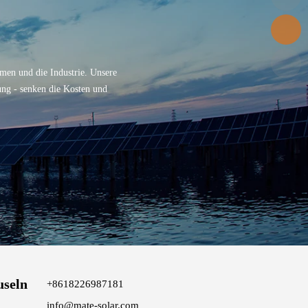
men und die Industrie. Unsere
ung - senken die Kosten und
useln
+8618226987181
info@mate-solar.com