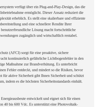
rsystem verfügt über ein Plug-and-Play-Design, das die
e Inbetriebnahme ermöglicht. Dieser Ansatz reduziert die
xität erheblich. Es stellt eine skalierbare und effiziente
mbereitstellung und eine schnellere Rendite Ihrer
e benutzerfreundliche Lösung macht fortschrittliche
nwendungen zugänglich und wirtschaftlich rentabel.
schutz (AFCI) sorgt für eine proaktive, sichere
ht kontinuierlich gefährliche Lichtbogenfehler in den
tige Maßnahme zur Brandverhütung. Es unterbricht
inen Fehler entdeckt, und mindert so die Risiken, bevor
 für aktive Sicherheit gibt Ihnen Sicherheit und schützt
m, indem es die höchsten Sicherheitsstandards einhält.
 Energieausbeute entwickelt und eignet sich für einen
 40 bis 600 Vdc. Es unterstützt eine Photovoltaik-