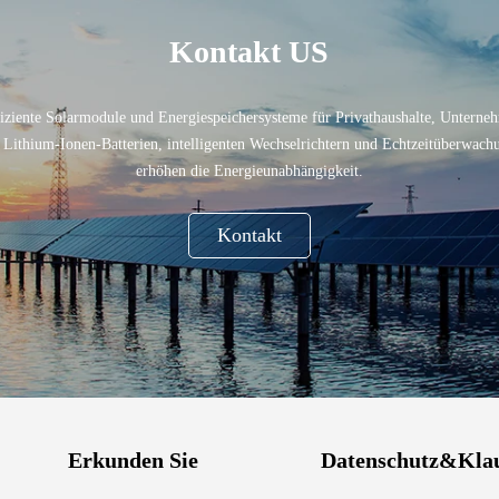
Kontakt US
fiziente Solarmodule und Energiespeichersysteme für Privathaushalte, Unterneh
t Lithium-Ionen-Batterien, intelligenten Wechselrichtern und Echtzeitüberwach
erhöhen die Energieunabhängigkeit.
Kontakt
Erkunden Sie
Datenschutz&Kla