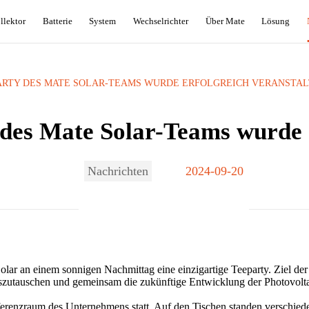
llektor
Batterie
System
Wechselrichter
Über Mate
Lösung
RTY DES MATE SOLAR-TEAMS WURDE ERFOLGREICH VERANSTA
des Mate Solar-Teams wurde e
Nachrichten
2024-09-20
ar an einem sonnigen Nachmittag eine einzigartige Teeparty. Ziel der
uszutauschen und gemeinsam die zukünftige Entwicklung der Photovolta
renzraum des Unternehmens statt. Auf den Tischen standen verschieden