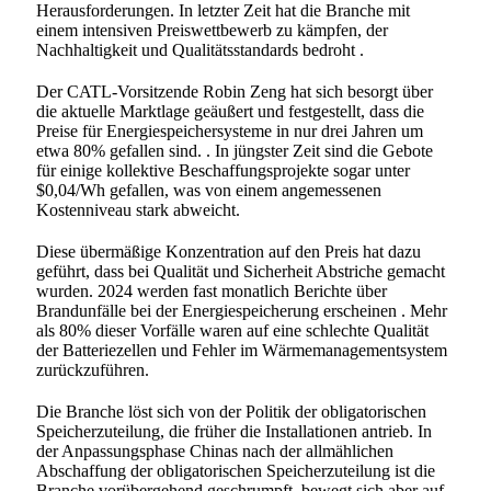
Herausforderungen. In letzter Zeit hat die Branche mit
einem intensiven Preiswettbewerb zu kämpfen, der
Nachhaltigkeit und Qualitätsstandards bedroht
.
Der CATL-Vorsitzende Robin Zeng hat sich besorgt über
die aktuelle Marktlage geäußert und festgestellt, dass die
Preise für Energiespeichersysteme in nur drei Jahren um
etwa 80% gefallen sind.
. In jüngster Zeit sind die Gebote
für einige kollektive Beschaffungsprojekte sogar unter
$0,04/Wh gefallen, was von einem angemessenen
Kostenniveau stark abweicht.
Diese übermäßige Konzentration auf den Preis hat dazu
geführt, dass bei Qualität und Sicherheit Abstriche gemacht
wurden. 2024 werden fast monatlich Berichte über
Brandunfälle bei der Energiespeicherung erscheinen
. Mehr
als 80% dieser Vorfälle waren auf eine schlechte Qualität
der Batteriezellen und Fehler im Wärmemanagementsystem
zurückzuführen.
Die Branche löst sich von der Politik der obligatorischen
Speicherzuteilung, die früher die Installationen antrieb. In
der Anpassungsphase Chinas nach der allmählichen
Abschaffung der obligatorischen Speicherzuteilung ist die
Branche vorübergehend geschrumpft, bewegt sich aber auf