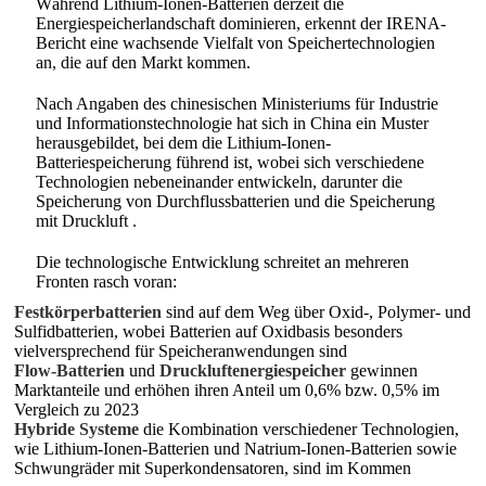
Während Lithium-Ionen-Batterien derzeit die
Energiespeicherlandschaft dominieren, erkennt der IRENA-
Bericht eine wachsende Vielfalt von Speichertechnologien
an, die auf den Markt kommen.
Nach Angaben des chinesischen Ministeriums für Industrie
und Informationstechnologie hat sich in China ein Muster
herausgebildet, bei dem die Lithium-Ionen-
Batteriespeicherung führend ist, wobei sich verschiedene
Technologien nebeneinander entwickeln, darunter die
Speicherung von Durchflussbatterien und die Speicherung
mit Druckluft
.
Die technologische Entwicklung schreitet an mehreren
Fronten rasch voran:
Festkörperbatterien
sind auf dem Weg über Oxid-, Polymer- und
Sulfidbatterien, wobei Batterien auf Oxidbasis besonders
vielversprechend für Speicheranwendungen sind
Flow-Batterien
und
Druckluftenergiespeicher
gewinnen
Marktanteile und erhöhen ihren Anteil um 0,6% bzw. 0,5% im
Vergleich zu 2023
Hybride Systeme
die Kombination verschiedener Technologien,
wie Lithium-Ionen-Batterien und Natrium-Ionen-Batterien sowie
Schwungräder mit Superkondensatoren, sind im Kommen