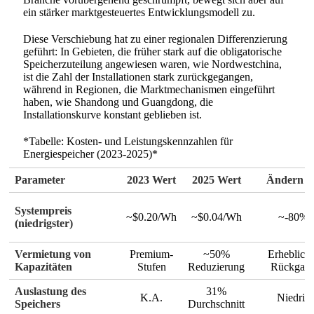
ein stärker marktgesteuertes Entwicklungsmodell zu.
Diese Verschiebung hat zu einer regionalen Differenzierung
geführt: In Gebieten, die früher stark auf die obligatorische
Speicherzuteilung angewiesen waren, wie Nordwestchina,
ist die Zahl der Installationen stark zurückgegangen,
während in Regionen, die Marktmechanismen eingeführt
haben, wie Shandong und Guangdong, die
Installationskurve konstant geblieben ist.
*Tabelle: Kosten- und Leistungskennzahlen für
Energiespeicher (2023-2025)*
Parameter
2023 Wert
2025 Wert
Ändern S
Systempreis
~$0.20/Wh
~$0.04/Wh
~-80%
(niedrigster)
Vermietung von
Premium-
~50%
Erheblich
Kapazitäten
Stufen
Reduzierung
Rückgan
Auslastung des
31%
K.A.
Niedrig
Speichers
Durchschnitt