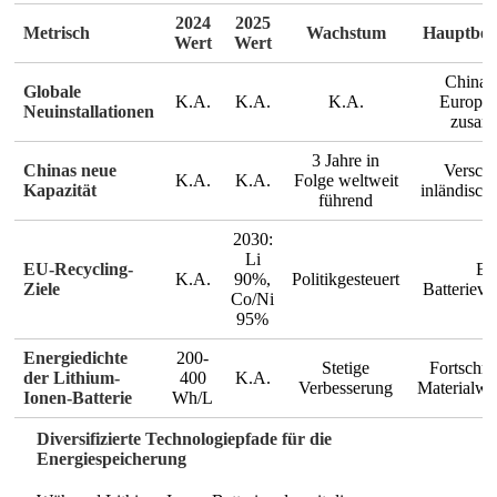
2024
2025
Metrisch
Wachstum
Hauptbei
Wert
Wert
China,
Globale
K.A.
K.A.
K.A.
Europa
Neuinstallationen
zusam
3 Jahre in
Chinas neue
Versch
K.A.
K.A.
Folge weltweit
Kapazität
inländisch
führend
2030:
Li
EU-Recycling-
EU
K.A.
90%,
Politikgesteuert
Ziele
Batteriev
Co/Ni
95%
Energiedichte
200-
Stetige
Fortschrit
der Lithium-
400
K.A.
Verbesserung
Materialwi
Ionen-Batterie
Wh/L
Diversifizierte Technologiepfade für die
Energiespeicherung