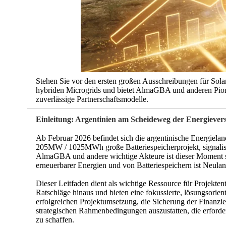
Stehen Sie vor den ersten großen Ausschreibungen für Sola
hybriden Microgrids und bietet AlmaGBA und anderen Pioni
zuverlässige Partnerschaftsmodelle.
Einleitung: Argentinien am Scheideweg der Energieve
Ab Februar 2026 befindet sich die argentinische Energiel
205MW / 1025MWh große Batteriespeicherprojekt, signalis
AlmaGBA und andere wichtige Akteure ist dieser Moment so
erneuerbarer Energien und von Batteriespeichern ist Neula
Dieser Leitfaden dient als wichtige Ressource für Projekt
Ratschläge hinaus und bieten eine fokussierte, lösungsorien
erfolgreichen Projektumsetzung, die Sicherung der Finanzi
strategischen Rahmenbedingungen auszustatten, die erforder
zu schaffen.