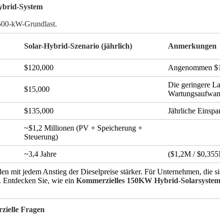
Hybrid-System
500-kW-Grundlast.
Solar-Hybrid-Szenario (jährlich)
Anmerkungen
$120,000
Angenommen $1.
Die geringere La
$15,000
Wartungsaufwan
$135,000
Jährliche Einsp
~$1,2 Millionen (PV + Speicherung +
Steuerung)
~3,4 Jahre
($1,2M / $0,35
en mit jedem Anstieg der Dieselpreise stärker. Für Unternehmen, die 
el. Entdecken Sie, wie ein
Kommerzielles 150KW Hybrid-Solarsyste
zielle Fragen