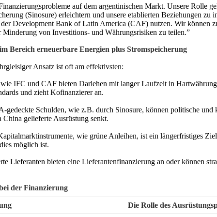
n Finanzierungsprobleme auf dem argentinischen Markt. Unsere Rolle ge
cherung (Sinosure) erleichtern und unsere etablierten Beziehungen zu i
der der Development Bank of Latin America (CAF) nutzen. Wir können 
er Minderung von Investitions- und Währungsrisiken zu teilen.”
e im Bereich erneuerbare Energien plus Stromspeicherung
gleisiger Ansatz ist oft am effektivsten:
en wie IFC und CAF bieten Darlehen mit langer Laufzeit in Hartwährung
dards und zieht Kofinanzierer an.
A-gedeckte Schulden, wie z.B. durch Sinosure, können politische und 
n China gelieferte Ausrüstung senkt.
italmarktinstrumente, wie grüne Anleihen, ist ein längerfristiges Ziel
ies möglich ist.
erte Lieferanten bieten eine Lieferantenfinanzierung an oder können str
 bei der Finanzierung
zung
Die Rolle des Ausrüstungs