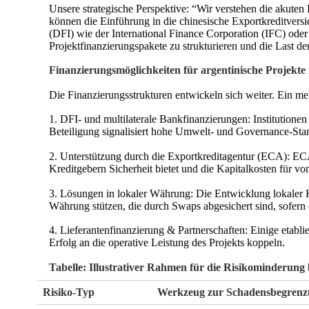
Unsere strategische Perspektive: “Wir verstehen die akute
können die Einführung in die chinesische Exportkreditversi
(DFI) wie der International Finance Corporation (IFC) o
Projektfinanzierungspakete zu strukturieren und die Last d
Finanzierungsmöglichkeiten für argentinische Projekt
Die Finanzierungsstrukturen entwickeln sich weiter. Ein mehr
1. DFI- und multilaterale Bankfinanzierungen: Institution
Beteiligung signalisiert hohe Umwelt- und Governance-Stan
2. Unterstützung durch die Exportkreditagentur (ECA): EC
Kreditgebern Sicherheit bietet und die Kapitalkosten für vo
3. Lösungen in lokaler Währung: Die Entwicklung lokaler Kap
Währung stützen, die durch Swaps abgesichert sind, sofern d
4. Lieferantenfinanzierung & Partnerschaften: Einige etabli
Erfolg an die operative Leistung des Projekts koppeln.
Tabelle: Illustrativer Rahmen für die Risikominderung
Risiko-Typ
Werkzeug zur Schadensbegren