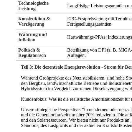
Technologische
Langfristige Leistungsgarantien un
Leistung
Konstruktion &
EPC-Festpreisvertrag mit Terminzu
Verzögerung
Fertigstellungsgarantien.
Währung und
Hartwährungs-PPAs; Indexierungsk
Inflation
Politisch &
Beteiligung von DFI (z. B. MIGA-G
Regulatorisch
Auflagen.
Teil 3: Die dezentrale Energierevolution - Strom für B
Während Großprojekte das Netz stabilisieren, sind hohe St
den Bergbau, landwirtschaftliche Betriebe und Industriebetr
Hybridsystem im Vergleich zur reinen Dieselerzeugung wir
Kundenfokus: Was ist die realistische Amortisationszeit fü
Unsere strategische Perspektive: “In netzfernen oder netz
und die Generatorlaufzeit um über 70% reduzieren. Die anfä
und den Solarressourcen. Wir bieten nicht nur Produkte an
Standorts, des Lastprofils und der aktuellen Kraftstoffkost