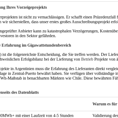
ung Ihres Vorzeigeprojekts
rprojekten ist nicht zu vernachlässigen. Er schafft einen Präzedenzfal
wir sicherstellen, dass unser erstes großes Ausschreibungsprojekt erfol
ungeprüfter Anbieter kann zu katastrophalen Verzögerungen, Kostenüber
nvestoren in den Sektor gefährden.
 Erfahrung im Gigawattstundenbereich
st die folgenreichste Entscheidung, die Sie treffen werden. Der Liefera
hweislichen Erfolgsbilanz bei der Lieferung von
Betrieb
Projekte von ä
jekte in Argentinien muss die Erfahrung des Lieferanten direkt verglei
nlage in Zentral-Puerto bewährt haben. Sie verfügen über vollständige i
-MWh-Maßstab in benachbarten Märkten wie Chile. Diese bewährten Fähi
nseits des Datenblatts
Warum es für A
00MWh+ mit einer Laufzeit von 4-5 Stunden
Validierung de