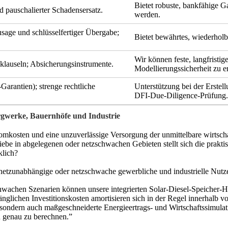
Bietet robuste, bankfähige G
d pauschalierter Schadensersatz.
werden.
sage und schlüsselfertiger Übergabe;
Bietet bewährtes, wiederholb
Wir können feste, langfristi
lauseln; Absicherungsinstrumente.
Modellierungssicherheit zu e
arantien); strenge rechtliche
Unterstützung bei der Erstell
DFI-Due-Diligence-Prüfung.
ergwerke, Bauernhöfe und Industrie
romkosten und eine unzuverlässige Versorgung der unmittelbare wirtsch
iebe in abgelegenen oder netzschwachen Gebieten stellt sich die praktis
klich?
r netzunabhängige oder netzschwache gewerbliche und industrielle Nutz
schwachen Szenarien können unsere integrierten Solar-Diesel-Speicher
nglichen Investitionskosten amortisieren sich in der Regel innerhalb v
, sondern auch maßgeschneiderte Energieertrags- und Wirtschaftssimul
en genau zu berechnen.”