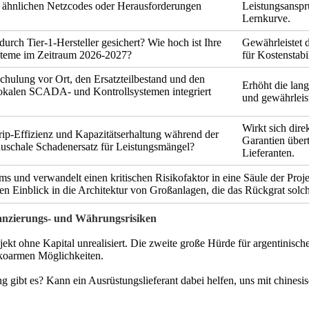
 ähnlichen Netzcodes oder Herausforderungen
Leistungsanspr
Lernkurve.
 durch Tier-1-Hersteller gesichert? Wie hoch ist Ihre
Gewährleistet 
ysteme im Zeitraum 2026-2027?
für Kostenstab
Schulung vor Ort, den Ersatzteilbestand und den
Erhöht die langf
kalen SCADA- und Kontrollsystemen integriert
und gewährleist
Wirkt sich dire
rip-Effizienz und Kapazitätserhaltung während der
Garantien über
auschale Schadenersatz für Leistungsmängel?
Lieferanten.
ams und verwandelt einen kritischen Risikofaktor in eine Säule der Pro
en Einblick in die Architektur von Großanlagen, die das Rückgrat solch
nanzierungs- und Währungsrisiken
ojekt ohne Kapital unrealisiert. Die zweite große Hürde für argentinis
ikoarmen Möglichkeiten.
gibt es? Kann ein Ausrüstungslieferant dabei helfen, uns mit chinesisc