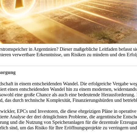
rstromspeicher in Argentinien? Dieser maßgebliche Leitfaden befasst s
eren verwertbare Erkenntnisse, um Risiken zu mindern und den Erfolg 
rsorgung
andschaft in einem entscheidenden Wandel. Die erfolgreiche Vergabe w
iert einen entscheidenden Wandel hin zu einem modernen, widerstands
wohl eine große Chance als auch eine bedeutende Herausforderung. De
nd, das durch technische Komplexität, Finanzierungshürden und betrieb
entwickler, EPCs und Investoren, die diese ehrgeizigen Pläne in opera
tierte Analyse der drei dringlichsten Probleme, die argentinische Entsc
erung und die Nutzung von Speicheranlagen für die dezentrale Erzeugun
lich sind, um das Risiko für Ihre Eröffnungsprojekte zu verringern und