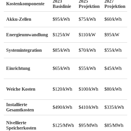
2023
2025
2027
Kostenkomponente
Basislinie
Projektion
Projektion
Akku-Zellen
$95/kWh
$75/kWh
$60/kWh
Energieumwandlung
$125/kW
$110/kW
$95/kW
Systemintegration
$85/kWh
$70/kWh
$55/kWh
Einrichtung
$65/kWh
$55/kWh
$45/kWh
Weiche Kosten
$120/kWh
$100/kWh
$80/kWh
Installierte
$490/kWh
$410/kWh
$335/kWh
Gesamtkosten
Nivellierte
$125/MWh
$95/MWh
$85/MWh
Speicherkosten