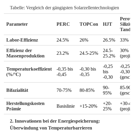
Tabelle: Vergleich der gängigsten Solarzellentechnologien
Perows
Parameter
PERC
TOPCon
HJT
Siliziu
Tand
Labor-Effizienz
24.5%
26%
26.5%
33%
Effizienz der
24.5-
30%
23.2%
24.5-25%
Massenproduktion
25.2%
(projizi
-0,25
-0,25 b
Temperaturkoeffizient
-0,35 bis
-0,30 bis
bis
-0,30
(%/°C)
-0,45
-0,35
-0,30
(geschä
90-
85-90
Bifazialität
70-75%
80-85%
95%
(geschä
Herstellungskosten
+20-
+30-4
Basislinie
+15-20%
Prämie
25%
(projizi
2. Innovationen bei der Energiespeicherung:
Überwindung von Temperaturbarrieren