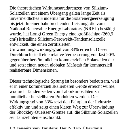
Die theoretischen Wirkungsgradgrenzen von Silizium-
Solarzellen mit einem Übergang galten lange Zeit als
unvermeidliches Hindernis für die Solarenergieerzeugung -
bis jetzt. In einer bahnbrechenden Leistung, die vom
National Renewable Energy Laboratory (NREL) bestätigt
wurde, hat Longi Green Energy eine großflächige (260,9
cm²) kristalline Silizium-Perowskit-Tandemsolarzelle
entwickelt, die einen zertifizierten
Umwandlungswirkungsgrad von 33% erreicht. Dieser
Durchbruch stellt eine relative Verbesserung von fast 20%
gegenüber herkömmlichen kommerziellen Solarzellen dar
und setzt einen neuen globalen Maßstab für kommerziell
realisierbare Dimensionen.
Dieser technologische Sprung ist besonders bedeutsam, weil
er in einer kommerziell skalierbaren Größe erreicht wurde,
wodurch Tandemzellen von Laborkuriositäten zu
unmittelbar herstellbaren Produkten werden. Der
Wirkungsgrad von 33% setzt den Fahrplan der Industrie
effektiv um und zeigt einen klaren Weg zur Überwindung
der Shockley-Queisser-Grenze auf, die Silizium-Solarzellen
seit Jahrzehnten einschränkt.
1.2 Jenseits von Tandem: Der N-Typ-Übergang