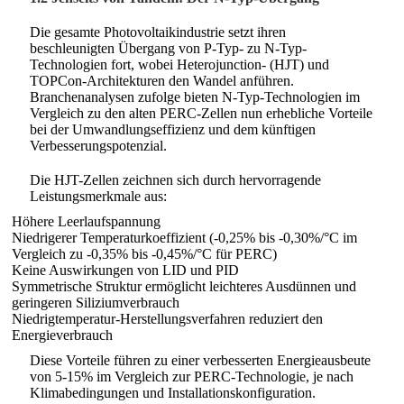
Die gesamte Photovoltaikindustrie setzt ihren
beschleunigten Übergang von P-Typ- zu N-Typ-
Technologien fort, wobei Heterojunction- (HJT) und
TOPCon-Architekturen den Wandel anführen.
Branchenanalysen zufolge bieten N-Typ-Technologien im
Vergleich zu den alten PERC-Zellen nun erhebliche Vorteile
bei der Umwandlungseffizienz und dem künftigen
Verbesserungspotenzial.
Die HJT-Zellen zeichnen sich durch hervorragende
Leistungsmerkmale aus:
Höhere Leerlaufspannung
Niedrigerer Temperaturkoeffizient (-0,25% bis -0,30%/°C im
Vergleich zu -0,35% bis -0,45%/°C für PERC)
Keine Auswirkungen von LID und PID
Symmetrische Struktur ermöglicht leichteres Ausdünnen und
geringeren Siliziumverbrauch
Niedrigtemperatur-Herstellungsverfahren reduziert den
Energieverbrauch
Diese Vorteile führen zu einer verbesserten Energieausbeute
von 5-15% im Vergleich zur PERC-Technologie, je nach
Klimabedingungen und Installationskonfiguration.