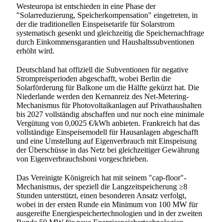
Westeuropa ist entschieden in eine Phase der
"Solarreduzierung, Speicherkompensation" eingetreten, in
der die traditionellen Einspeisetarife für Solarstrom
systematisch gesenkt und gleichzeitig die Speichernachfrage
durch Einkommensgarantien und Haushaltssubventionen
erhöht wird.
Deutschland hat offiziell die Subventionen für negative
Strompreisperioden abgeschafft, wobei Berlin die
Solarförderung für Balkone um die Hälfte gekürzt hat. Die
Niederlande werden den Kernanreiz des Net-Metering-
Mechanismus für Photovoltaikanlagen auf Privathaushalten
bis 2027 vollständig abschaffen und nur noch eine minimale
Vergütung von 0,0025 €/kWh anbieten. Frankreich hat das
vollständige Einspeisemodell für Hausanlagen abgeschafft
und eine Umstellung auf Eigenverbrauch mit Einspeisung
der Überschüsse in das Netz bei gleichzeitiger Gewährung
von Eigenverbrauchsboni vorgeschrieben.
Das Vereinigte Königreich hat mit seinem "cap-floor"-
Mechanismus, der speziell die Langzeitspeicherung ≥8
Stunden unterstützt, einen besonderen Ansatz verfolgt,
wobei in der ersten Runde ein Minimum von 100 MW für
ausgereifte Energiespeichertechnologien und in der zweiten