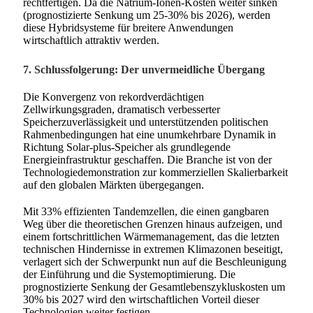
rechtfertigen. Da die Natrium-Ionen-Kosten weiter sinken
(prognostizierte Senkung um 25-30% bis 2026), werden
diese Hybridsysteme für breitere Anwendungen
wirtschaftlich attraktiv werden.
7. Schlussfolgerung: Der unvermeidliche Übergang
Die Konvergenz von rekordverdächtigen
Zellwirkungsgraden, dramatisch verbesserter
Speicherzuverlässigkeit und unterstützenden politischen
Rahmenbedingungen hat eine unumkehrbare Dynamik in
Richtung Solar-plus-Speicher als grundlegende
Energieinfrastruktur geschaffen. Die Branche ist von der
Technologiedemonstration zur kommerziellen Skalierbarkeit
auf den globalen Märkten übergegangen.
Mit 33% effizienten Tandemzellen, die einen gangbaren
Weg über die theoretischen Grenzen hinaus aufzeigen, und
einem fortschrittlichen Wärmemanagement, das die letzten
technischen Hindernisse in extremen Klimazonen beseitigt,
verlagert sich der Schwerpunkt nun auf die Beschleunigung
der Einführung und die Systemoptimierung. Die
prognostizierte Senkung der Gesamtlebenszykluskosten um
30% bis 2027 wird den wirtschaftlichen Vorteil dieser
Technologien weiter festigen.