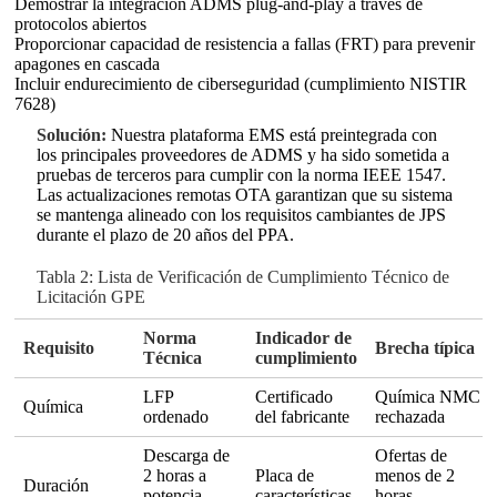
Demostrar la integración ADMS plug-and-play a través de
protocolos abiertos
Proporcionar capacidad de resistencia a fallas (FRT) para prevenir
apagones en cascada
Incluir endurecimiento de ciberseguridad (cumplimiento NISTIR
7628)
Solución:
Nuestra plataforma EMS está preintegrada con
los principales proveedores de ADMS y ha sido sometida a
pruebas de terceros para cumplir con la norma IEEE 1547.
Las actualizaciones remotas OTA garantizan que su sistema
se mantenga alineado con los requisitos cambiantes de JPS
durante el plazo de 20 años del PPA.
Tabla 2: Lista de Verificación de Cumplimiento Técnico de
Licitación GPE
Norma
Indicador de
Requisito
Brecha típica
Técnica
cumplimiento
LFP
Certificado
Química NMC
Química
ordenado
del fabricante
rechazada
Descarga de
Ofertas de
2 horas a
Placa de
menos de 2
Duración
potencia
características
horas