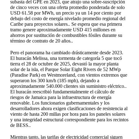
subasta del GPE en 2023, que atrajo una sobre-suscripción
de cinco veces con una oferta promedio ponderada de solo
USD 61.58 por MWh, un precio ya un 14 por ciento por
debajo del costo de energía nivelado promedio regional del
Caribe para proyectos solares.
. Se espera que esa primera
tramo genere aproximadamente USD 415 millones en
ahorros por sustitución de combustibles fósiles durante su
término de contrato de 20 años.
.
Pero el panorama ha cambiado drásticamente desde 2023.
El huracán Melissa, una tormenta de categoría 5 que tocó
tierra el 28 de octubre de 2025, devastó la mayor planta
solar de la isla, el Parque Solar Eight Rivers de 52 MWp
(Paradise Park) en Westmoreland, con vientos extremos que
superaron los 300 km/h (185 mph), dejando a
aproximadamente 540.000 clientes sin suministro eléctrico.
.
El huracán reescribió fundamentalmente el cálculo de
riesgos de Jamaica para la infraestructura de energía
renovable. Los funcionarios gubernamentales y los
desarrolladores ahora exigen clasificaciones de resistencia al
viento de hasta 200 millas por hora para los paneles solares
y una integridad estructural correspondiente para los recintos
de BESS.
.
Mientras tanto, las tarifas de electricidad comercial siguen