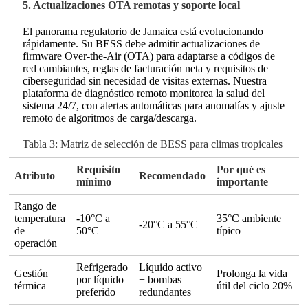
5. Actualizaciones OTA remotas y soporte local
El panorama regulatorio de Jamaica está evolucionando
rápidamente. Su BESS debe admitir actualizaciones de
firmware Over-the-Air (OTA) para adaptarse a códigos de
red cambiantes, reglas de facturación neta y requisitos de
ciberseguridad sin necesidad de visitas externas. Nuestra
plataforma de diagnóstico remoto monitorea la salud del
sistema 24/7, con alertas automáticas para anomalías y ajuste
remoto de algoritmos de carga/descarga.
Tabla 3: Matriz de selección de BESS para climas tropicales
Requisito
Por qué es
Atributo
Recomendado
mínimo
importante
Rango de
temperatura
-10°C a
35°C ambiente
-20°C a 55°C
de
50°C
típico
operación
Refrigerado
Líquido activo
Gestión
Prolonga la vida
por líquido
+ bombas
térmica
útil del ciclo 20%
preferido
redundantes