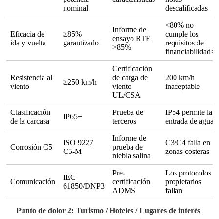
nominal
descalificadas
<80% no
Informe de
Eficacia de
≥85%
cumple los
ensayo RTE
ida y vuelta
garantizado
requisitos de
>85%
financiabilidad>
Certificación
Resistencia al
de carga de
200 km/h
≥250 km/h
viento
viento
inaceptable
UL/CSA
Clasificación
Prueba de
IP54 permite la
IP65+
de la carcasa
terceros
entrada de agua
Informe de
ISO 9227
C3/C4 falla en
Corrosión C5
prueba de
C5-M
zonas costeras
niebla salina
Pre-
Los protocolos
IEC
Comunicación
certificación
propietarios
61850/DNP3
ADMS
fallan
Punto de dolor 2: Turismo / Hoteles / Lugares de interés