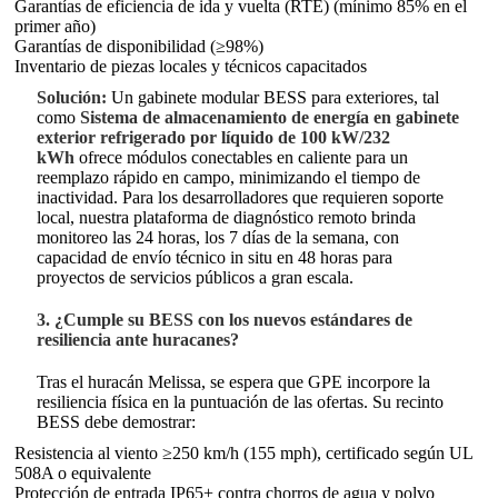
Garantías de eficiencia de ida y vuelta (RTE) (mínimo 85% en el
primer año)
Garantías de disponibilidad (≥98%)
Inventario de piezas locales y técnicos capacitados
Solución:
Un gabinete modular BESS para exteriores, tal
como
Sistema de almacenamiento de energía en gabinete
exterior refrigerado por líquido de 100 kW/232
kWh
ofrece módulos conectables en caliente para un
reemplazo rápido en campo, minimizando el tiempo de
inactividad. Para los desarrolladores que requieren soporte
local, nuestra plataforma de diagnóstico remoto brinda
monitoreo las 24 horas, los 7 días de la semana, con
capacidad de envío técnico in situ en 48 horas para
proyectos de servicios públicos a gran escala.
3. ¿Cumple su BESS con los nuevos estándares de
resiliencia ante huracanes?
Tras el huracán Melissa, se espera que GPE incorpore la
resiliencia física en la puntuación de las ofertas. Su recinto
BESS debe demostrar:
Resistencia al viento ≥250 km/h (155 mph), certificado según UL
508A o equivalente
Protección de entrada IP65+ contra chorros de agua y polvo