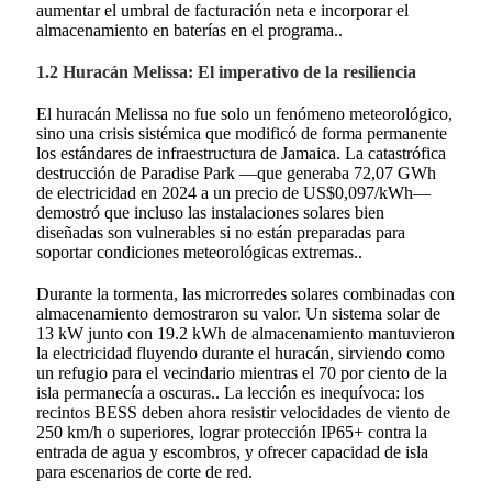
aumentar el umbral de facturación neta e incorporar el
almacenamiento en baterías en el programa.
.
1.2 Huracán Melissa: El imperativo de la resiliencia
El huracán Melissa no fue solo un fenómeno meteorológico,
sino una crisis sistémica que modificó de forma permanente
los estándares de infraestructura de Jamaica. La catastrófica
destrucción de Paradise Park —que generaba 72,07 GWh
de electricidad en 2024 a un precio de US$0,097/kWh—
demostró que incluso las instalaciones solares bien
diseñadas son vulnerables si no están preparadas para
soportar condiciones meteorológicas extremas.
.
Durante la tormenta, las microrredes solares combinadas con
almacenamiento demostraron su valor. Un sistema solar de
13 kW junto con 19.2 kWh de almacenamiento mantuvieron
la electricidad fluyendo durante el huracán, sirviendo como
un refugio para el vecindario mientras el 70 por ciento de la
isla permanecía a oscuras.
. La lección es inequívoca: los
recintos BESS deben ahora resistir velocidades de viento de
250 km/h o superiores, lograr protección IP65+ contra la
entrada de agua y escombros, y ofrecer capacidad de isla
para escenarios de corte de red.