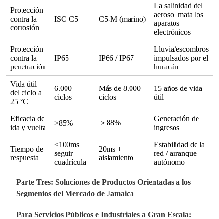
La salinidad del
Protección
aerosol mata los
contra la
ISO C5
C5-M (marino)
aparatos
corrosión
electrónicos
Protección
Lluvia/escombros
contra la
IP65
IP66 / IP67
impulsados por el
penetración
huracán
Vida útil
6.000
Más de 8.000
15 años de vida
del ciclo a
ciclos
ciclos
útil
25 °C
Eficacia de
Generación de
＞88%
>85%
ida y vuelta
ingresos
<100ms
Estabilidad de la
Tiempo de
20ms +
seguir
red / arranque
respuesta
aislamiento
cuadrícula
autónomo
Parte Tres: Soluciones de Productos Orientadas a los
Segmentos del Mercado de Jamaica
Para Servicios Públicos e Industriales a Gran Escala: