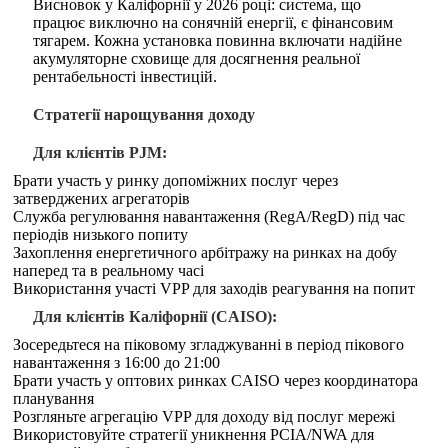
Висновок у Каліфорнії у 2026 році: система, що
працює виключно на сонячній енергії, є фінансовим
тягарем. Кожна установка повинна включати надійне
акумуляторне сховище для досягнення реальної
рентабельності інвестицій.
Стратегії нарощування доходу
Для клієнтів PJM:
Брати участь у ринку допоміжних послуг через
затверджених агрегаторів
Служба регулювання навантаження (RegA/RegD) під час
періодів низького попиту
Захоплення енергетичного арбітражу на ринках на добу
наперед та в реальному часі
Використання участі VPP для заходів реагування на попит
Для клієнтів Каліфорнії (CAISO):
Зосередьтеся на піковому згладжуванні в період пікового
навантаження з 16:00 до 21:00
Брати участь у оптових ринках CAISO через координатора
планування
Розгляньте агрегацію VPP для доходу від послуг мережі
Використовуйте стратегії уникнення PCIA/NWA для