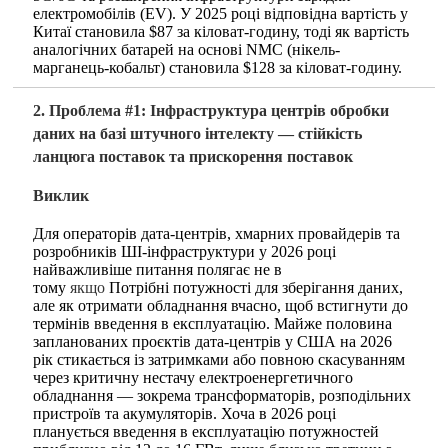
електромобілів (EV). У 2025 році відповідна вартість у
Китаї становила $87 за кіловат-годину, тоді як вартість
аналогічних батарей на основі NMC (нікель-
марганець-кобальт) становила $128 за кіловат-годину.
2. Проблема #1: Інфраструктура центрів обробки
даних на базі штучного інтелекту — стійкість
ланцюга поставок та прискорення поставок
Виклик
Для операторів дата-центрів, хмарних провайдерів та
розробників ШІ-інфраструктури у 2026 році
найважливіше питання полягає не в
тому
якщо
Потрібні потужності для зберігання даних,
але як отримати обладнання вчасно, щоб встигнути до
термінів введення в експлуатацію. Майже половина
запланованих проєктів дата-центрів у США на 2026
рік стикається із затримками або повною скасуванням
через критичну нестачу електроенергетичного
обладнання — зокрема трансформаторів, розподільних
пристроїв та акумуляторів. Хоча в 2026 році
планується введення в експлуатацію потужностей