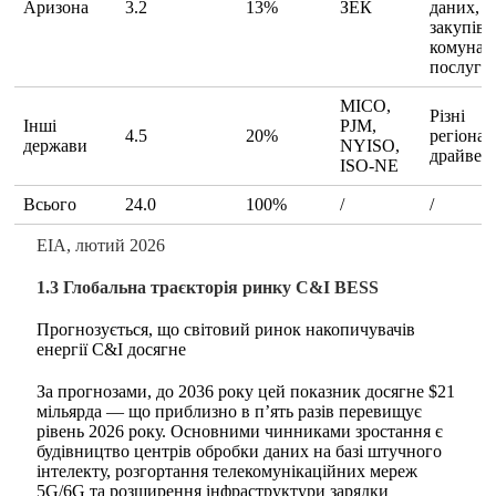
Аризона
3.2
13%
ЗЕК
даних,
закупівл
комунал
послуг
МІСО,
Різні
Інші
PJM,
4.5
20%
регіонал
держави
NYISO,
драйвер
ISO-NE
Всього
24.0
100%
/
/
ЕІА, лютий 2026
1.3 Глобальна траєкторія ринку C&I BESS
Прогнозується, що світовий ринок накопичувачів
енергії C&I досягне
За прогнозами, до 2036 року цей показник досягне $21
мільярда — що приблизно в п’ять разів перевищує
рівень 2026 року. Основними чинниками зростання є
будівництво центрів обробки даних на базі штучного
інтелекту, розгортання телекомунікаційних мереж
5G/6G та розширення інфраструктури зарядки