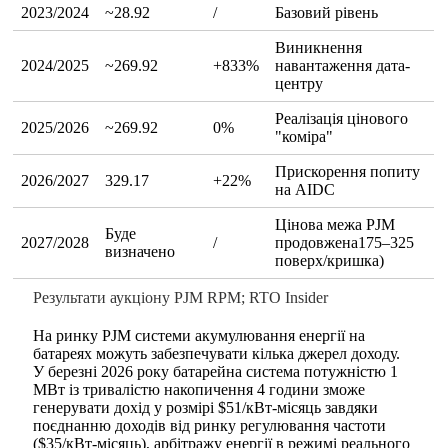
2023/2024
~28.92
/
Базовий рівень
Виникнення
2024/2025
~269.92
+833%
навантаження дата-
центру
Реалізація цінового
2025/2026
~269.92
0%
"коміра"
Прискорення попиту
2026/2027
329.17
+22%
на AIDC
Цінова межа PJM
Буде
2027/2028
/
продовжена
175–325
визначено
поверх/кришка)
Результати аукціону PJM RPM; RTO Insider
На ринку PJM системи акумулювання енергії на
батареях можуть забезпечувати кілька джерел доходу.
У березні 2026 року батарейна система потужністю 1
МВт із тривалістю накопичення 4 години зможе
генерувати дохід у розмірі $51/кВт-місяць завдяки
поєднанню доходів від ринку регулювання частоти
($35/кВт-місяць), арбітражу енергії в режимі реального