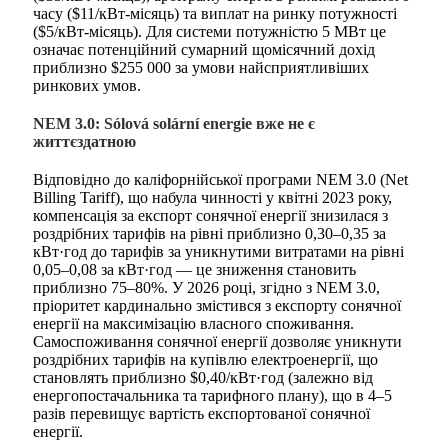
часу ($11/кВт-місяць) та виплат на ринку потужності
($5/кВт-місяць). Для системи потужністю 5 МВт це
означає потенційний сумарний щомісячний дохід
приблизно $255 000 за умови найсприятливіших
ринкових умов.
NEM 3.0: Sólová solární energie вже не є
життєздатною
Відповідно до каліфорнійської програми NEM 3.0 (Net
Billing Tariff), що набула чинності у квітні 2023 року,
компенсація за експорт сонячної енергії знизилася з
роздрібних тарифів на рівні приблизно 0,30–0,35 за
кВт·год до тарифів за уникнутими витратами на рівні
0,05–0,08 за кВт·год — це зниження становить
приблизно 75–80%. У 2026 році, згідно з NEM 3.0,
пріоритет кардинально змістився з експорту сонячної
енергії на максимізацію власного споживання.
Самоспоживання сонячної енергії дозволяє уникнути
роздрібних тарифів на купівлю електроенергії, що
становлять приблизно $0,40/кВт·год (залежно від
енергопостачальника та тарифного плану), що в 4–5
разів перевищує вартість експортованої сонячної
енергії.