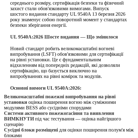
середнього розміру, сертифікація безпеки та фізичний
захист стали обов'язковими вимогами. Випуск
шостого видання стандарту UL 9540A 13 березня 2026
року знаменує собою поворотний момент у стандартах
безпеки зберігання енергії.
UL 9540A:2026 Шосте видання — Що змінилося
Новий стандарт робить великомасштабні вогневі
випробування (LSFT) обов'язковими для сертифікації
на рівні установки. Це є фундаментальним
відхиленням від попередніх редакцій, які дозволяли
сертифікацію, що базується виключно на
випробуваннях на рівні комірок та модулів.
Основні вимоги UL 9540A:2026:
Великомасштабні пожежні випробування на рівні
установки
оцінка поширення вогню між суміжними
модулями BESS або сусідніми спорудами
Системи активного пожежогасіння та виявлення
ВИМКНУТИ
під час тестування — оцінка найгіршого
сценарію
Сусідні блоки розміщені
для оцінки поширення полум'я між
блоками