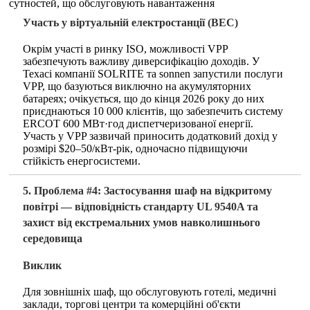
сутностей, що обслуговують навантаження
Участь у віртуальній електростанції (ВЕС)
Окрім участі в ринку ISO, можливості VPP
забезпечують важливу диверсифікацію доходів. У
Техасі компанії SOLRITE та sonnen запустили послуги
VPP, що базуються виключно на акумуляторних
батареях; очікується, що до кінця 2026 року до них
приєднаються 10 000 клієнтів, що забезпечить систему
ERCOT 600 МВт·год диспетчеризованої енергії.
Участь у VPP зазвичай приносить додатковий дохід у
розмірі $20–50/кВт-рік, одночасно підвищуючи
стійкість енергосистеми.
5. Проблема #4: Застосування шаф на відкритому
повітрі — відповідність стандарту UL 9540A та
захист від екстремальних умов навколишнього
середовища
Виклик
Для зовнішніх шаф, що обслуговують готелі, медичні
заклади, торгові центри та комерційні об'єкти