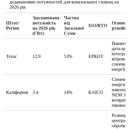
додаваннями потужностей для комунальних сховищ на
2026 рік
Запланована
Частка
Штат/
потужність
від
Основні
ISO/RTO
Регіон
на 2026 рік
Загальної
рушійні
(ГВт)
Суми
Наванта
дата-цен
інтеграц
Техас
12.9
53%
ЕРКОТ
вітрової/
сонячно
енергії
Сонячна
енергія 
накопич
Каліфорнія
3.4
14%
КАІСО
NEM 3.0
вечірній
піковий
Розшире
центру
обробки