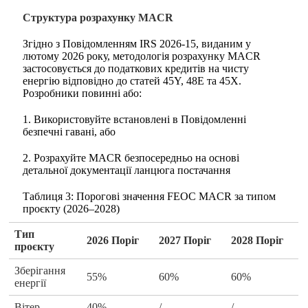
Структура розрахунку MACR
Згідно з Повідомленням IRS 2026-15, виданим у
лютому 2026 року, методологія розрахунку MACR
застосовується до податкових кредитів на чисту
енергію відповідно до статей 45Y, 48E та 45X.
Розробники повинні або:
1. Використовуйте встановлені в Повідомленні
безпечні гавані, або
2. Розрахуйте MACR безпосередньо на основі
детальної документації ланцюга постачання
Таблиця 3: Порогові значення FEOC MACR за типом
проєкту (2026–2028)
Тип
2026 Поріг
2027 Поріг
2028 Поріг
проєкту
Зберігання
55%
60%
60%
енергії
Вітер
40%
/
/