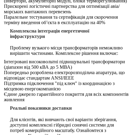
(інвертори, акумуляторні модулі, блоки терморегулювання)
Прискорені логістичні партнерства для оптимізації авіа/
морських вантажних перевезень
Паралельне тестування та сертифікація для скорочення
терміну введення об’єкта в експлуатацію на 40%
Комплексна інтеграція енергетичної
інфраструктури
Проблему вузького місця трансформаторів неможливо
вирішити частинами. Комплексне рішення включає:
Інтегровані високовольтні підвищувальні трансформатори
(діапазон від 500 кВА до 5 МВА)
Попередньо розроблена електророзподільча апаратура, що
відповідає стандартам ANSI/IEEE
Підтримка підключення "під ключ" із координацією з
місцевою енергокомпанією
Єдине джерело гарантійного покриття для всіх компонентів
живлення
Реальні показники доставки
Для клієнтів, які вивчають свої варіанти зберігання,
доступні комплексні гібридні сонячні системи для
потреб комерційного масштабу. Ознайомтеся з