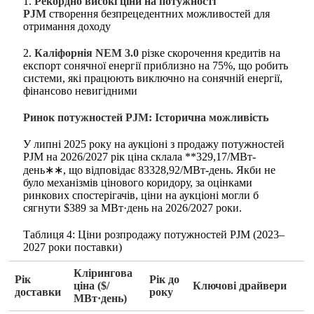
1.
Рекордно високі ціни на потужності
PJM
створення безпрецедентних можливостей для
отримання доходу
2.
Каліфорнія NEM 3.0
різке скорочення кредитів на
експорт сонячної енергії приблизно на 75%, що робить
системи, які працюють виключно на сонячній енергії,
фінансово невигідними
Ринок потужностей PJM: Історична можливість
У липні 2025 року на аукціоні з продажу потужностей
PJM на 2026/2027 рік ціна склала **329,17/МВт-
день∗∗, що відповідає 83328,92/МВт-день. Якби не
було механізмів цінового коридору, за оцінками
ринкових спостерігачів, ціни на аукціоні могли б
сягнути $389 за МВт·день на 2026/2027 роки.
Таблиця 4: Ціни розпродажу потужностей PJM (2023–
2027 роки поставки)
Клірингова
Рік
Рік до
ціна ($/
Ключові драйвери
доставки
року
МВт·день)