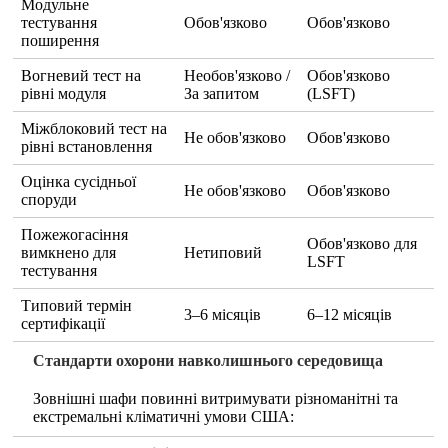
Модульне
тестування
Обов'язково
Обов'язково
поширення
Вогневий тест на
Необов'язково /
Обов'язково
рівні модуля
За запитом
(LSFT)
Міжблоковий тест на
Не обов'язково
Обов'язково
рівні встановлення
Оцінка сусідньої
Не обов'язково
Обов'язково
споруди
Пожежогасіння
Обов'язково для
вимкнено для
Нетиповий
LSFT
тестування
Типовий термін
3–6 місяців
6–12 місяців
сертифікації
Стандарти охорони навколишнього середовища
Зовнішні шафи повинні витримувати різноманітні та
екстремальні кліматичні умови США: