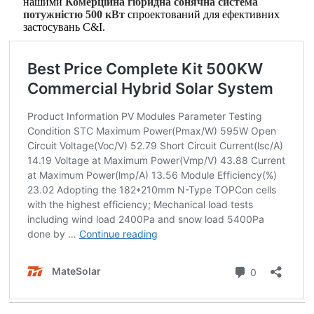
нашими
Комерційна гібридна сонячна система
потужністю 500 кВт
спроектований для ефективних
застосувань C&I.