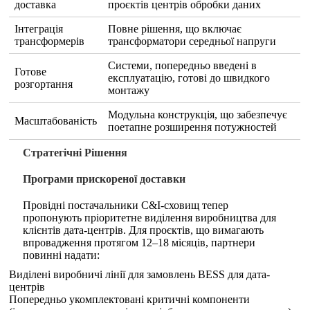
доставка
проєктів центрів обробки даних
Інтеграція
Повне рішення, що включає
трансформерів
трансформатори середньої напруги
Системи, попередньо введені в
Готове
експлуатацію, готові до швидкого
розгортання
монтажу
Модульна конструкція, що забезпечує
Масштабованість
поетапне розширення потужностей
Стратегічні Рішення
Програми прискореної доставки
Провідні постачальники C&I-сховищ тепер
пропонують пріоритетне виділення виробництва для
клієнтів дата-центрів. Для проєктів, що вимагають
впровадження протягом 12–18 місяців, партнери
повинні надати:
Виділені виробничі лінії для замовлень BESS для дата-
центрів
Попередньо укомплектовані критичні компоненти