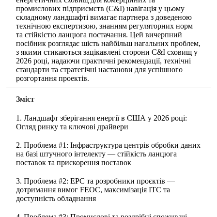
промислових підприємств (C&I) навігація у цьому
складному ландшафті вимагає партнера з доведеною
технічною експертизою, знанням регуляторних норм
та стійкістю ланцюга постачання. Цей вичерпний
посібник розглядає шість найбільш нагальних проблем,
з якими стикаються зацікавлені сторони C&I сховищ у
2026 році, надаючи практичні рекомендації, технічні
стандарти та стратегічні настанови для успішного
розгортання проектів.
Зміст
1. Ландшафт зберігання енергії в США у 2026 році:
Огляд ринку та ключові драйвери
2. Проблема #1: Інфраструктура центрів обробки даних
на базі штучного інтелекту — стійкість ланцюга
поставок та прискорення поставок
3. Проблема #2: EPC та розробники проєктів —
дотримання вимог FEOC, максимізація ITC та
доступність обладнання
4. Проблема #3: Промислові та роздрібні споживачі —