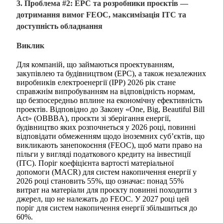
3. Проблема #2: EPC та розробники проєктів —
дотримання вимог FEOC, максимізація ITC та
доступність обладнання
Виклик
Для компаній, що займаються проектуванням,
закупівлею та будівництвом (EPC), а також незалежних
виробників електроенергії (IPP) 2026 рік стане
справжнім випробуванням на відповідність нормам,
що безпосередньо вплине на економічну ефективність
проектів. Відповідно до Закону «One, Big, Beautiful Bill
Act» (OBBBA), проєкти зі зберігання енергії,
будівництво яких розпочнеться у 2026 році, повинні
відповідати обмеженням щодо іноземних суб’єктів, що
викликають занепокоєння (FEOC), щоб мати право на
пільги у вигляді податкового кредиту на інвестиції
(ITC). Поріг коефіцієнта вартості матеріальної
допомоги (MACR) для систем накопичення енергії у
2026 році становить 55%, що означає: понад 55%
витрат на матеріали для проєкту повинні походити з
джерел, що не належать до FEOC. У 2027 році цей
поріг для систем накопичення енергії збільшиться до
60%.