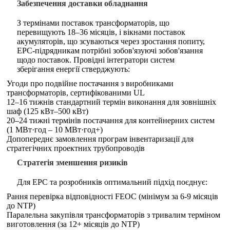
Забезпечення доставки обладнання
З термінами поставок трансформаторів, що
перевищують 18–36 місяців, і вікнами поставок
акумуляторів, що зсуваються через зростання попиту,
EPC-підрядникам потрібні зобов'язуючі зобов'язання
щодо поставок. Провідні інтегратори систем
зберігання енергії стверджують:
Угоди про подвійне постачання з виробниками
трансформаторів, сертифікованими UL
12–16 тижнів стандартний термін виконання для зовнішніх
шаф (125 кВт–500 кВт)
20–24 тижні термінів постачання для контейнерних систем
(1 МВт·год – 10 МВт·год+)
Допопереднє замовлення програм інвентаризації для
стратегічних проектних трубопроводів
Стратегія зменшення ризиків
Для EPC та розробників оптимальний підхід поєднує:
Рання перевірка відповідності FEOC (мінімум за 6-9 місяців
до NTP)
Паралельна закупівля трансформаторів з тривалим терміном
виготовлення (за 12+ місяців до NTP)