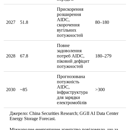
Прискорення
розширення
AIDC,
2027
51.8
80–180
скорочення
вугільних
потужностей
Повне
задоволення
2028
67.8
потреб AIDC,
180–279
піковий дефіцит
потужностей
Прогнозована
потужність
AIDC,
2030
~85
>300
інфраструктура
для зарядки
електромобілів
Джерело: China Securities Research; GGII AI Data Center
Energy Storage Forecast.
Міжнародне енергетичне агентство повідомило, що за