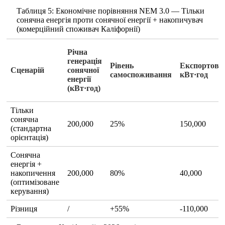
Таблиця 5: Економічне порівняння NEM 3.0 — Тільки
сонячна енергія проти сонячної енергії + накопичувач
(комерційний споживач Каліфорнії)
Річна
генерація
Рівень
Експортова
Сценарій
сонячної
самоспоживання
кВт·год
енергії
(кВт·год)
Тільки
сонячна
200,000
25%
150,000
(стандартна
орієнтація)
Сонячна
енергія +
накопичення
200,000
80%
40,000
(оптимізоване
керування)
Різниця
/
+55%
-110,000