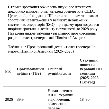
Стрімке зростання обчислень штучного інтелекту
докорінно змінює попит на електроенергію в США.
Центри обробки даних ШІ стали основним чинником
зростання навантаження у великих незалежних
системних операторів (ISO), при цьому прогнозується
щорічне зростання дефіциту потужності до 2028 року.
Наведена нижче таблиця узагальнює прогнозований
розрив в електроенергетиці Північної Америки:
Таблиця 1: Прогнозований дефіцит електроенергії в
мережі Північної Америки (2026–2028)
Сукупний
попит на
Прогнозований
Основні
керовані ШІ
Рік
дефіцит (ГВт)
рушійні сили
сховища
(2025–2028
ГВт·год)
Навантаження
AIDC, термічні
2026
39.9
відключення,
18–80
обмеження
передачі