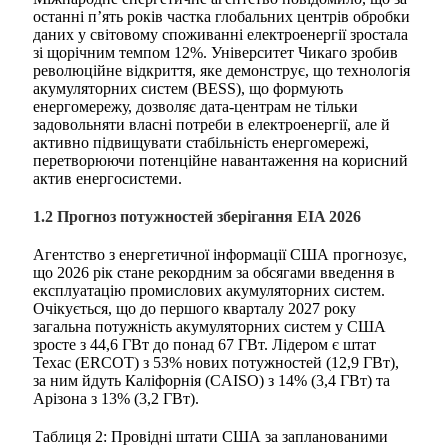
останні п’ять років частка глобальних центрів обробки
даних у світовому споживанні електроенергії зростала
зі щорічним темпом 12%. Університет Чикаго зробив
революційне відкриття, яке демонструє, що технологія
акумуляторних систем (BESS), що формують
енергомережу, дозволяє дата-центрам не тільки
задовольняти власні потреби в електроенергії, але й
активно підвищувати стабільність енергомережі,
перетворюючи потенційне навантаження на корисний
актив енергосистеми.
1.2 Прогноз потужностей зберігання EIA 2026
Агентство з енергетичної інформації США прогнозує,
що 2026 рік стане рекордним за обсягами введення в
експлуатацію промислових акумуляторних систем.
Очікується, що до першого кварталу 2027 року
загальна потужність акумуляторних систем у США
зросте з 44,6 ГВт до понад 67 ГВт. Лідером є штат
Техас (ERCOT) з 53% нових потужностей (12,9 ГВт),
за ним йдуть Каліфорнія (CAISO) з 14% (3,4 ГВт) та
Арізона з 13% (3,2 ГВт).
Таблиця 2: Провідні штати США за запланованими