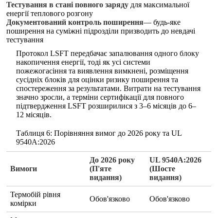
Тестування в стані повного заряду
для максимальної
енергії теплового розгону
Документований контроль поширення
— будь-яке
поширення на суміжні підрозділи призводить до невдачі
тестування
Протокол LSFT передбачає запалювання одного блоку
накопичення енергії, тоді як усі системи
пожежогасіння та виявлення вимкнені, розміщення
сусідніх блоків для оцінки ризику поширення та
спостереження за результатами. Витрати на тестування
значно зросли, а терміни сертифікації для повного
підтвердження LSFT розширилися з 3–6 місяців до 6–
12 місяців.
Таблиця 6: Порівняння вимог до 2026 року та UL
9540A:2026
До 2026 року
UL 9540A:2026
Вимоги
(П'яте
(Шосте
видання)
видання)
Термобій рівня
Обов'язково
Обов'язково
комірки