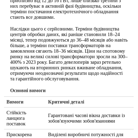
приблизно від 12 до 16 ГВт, лише близько третини з
них перебуває в активній фазі будівництва, оскільки
терміни постачання електротехнічного обладнання
стають все довшими.
Наслідки цього є серйозними. Терміни будівництва
центрів обробки даних, які раніше становили 18–24
місяці, тепер подовжуються до 36–48 місяців або навіть
більше, а терміни поставки трансформаторів на
замовлення сягають 18–36 місяців. Ціни на спотовому
ринку на великі силові трансформатори зросли на 300–
400% з 2023 року. Багато девелоперів зараз ретельно
шукають на вторинних ринках вживане обладнання,
отримуючи неоднозначні результати щодо надійності
та гарантійного обслуговування.
Основні вимоги
Вимоги
Критичні деталі
Стійкість
Гарантовані часові вікна доставки із
ланцюга
зобов'язуючими зобов'язаннями
поставок
Прискорена
Виділені виробничі потужності для