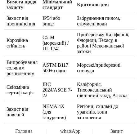
Вимога щодо
Мінімальний
Критично для
захисту
стандарт
Захист від
IP54 або
Забруднення пилом,
проникнення
вище
струмені води
Прибережжя Каліфорнії,
C5-M
Корозійна
Флориди, Техасу, в
(морський) /
стійкість
районі Мексиканської
UL 1741
затоки
Випробування
ASTM B117
Морські/прибережні
соляним
500+ годин
споруди
розпиленням
IBC
Каліфорнія,
Сейсмічна
2024/ASCE 7-
Тихоокеанський
сертифікація
22
північний захід, Аляска
NEMA 4X
Регіони, схильні до
Захист від
(для
ураганів, зони
повеней
занурення)
затоплення
Робоча
-30°C до
Головна
whatsApp
Усі географічні регіони
Запит
температура
+55°C