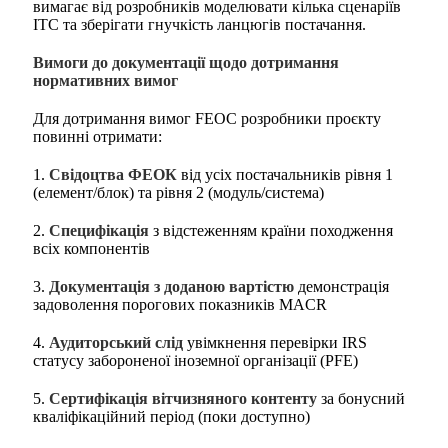
вимагає від розробників моделювати кілька сценаріїв
ITC та зберігати гнучкість ланцюгів постачання.
Вимоги до документації щодо дотримання
нормативних вимог
Для дотримання вимог FEOC розробники проєкту
повинні отримати:
1.
Свідоцтва ФЕОК
від усіх постачальників рівня 1
(елемент/блок) та рівня 2 (модуль/система)
2.
Специфікація
з відстеженням країни походження
всіх компонентів
3.
Документація з доданою вартістю
демонстрація
задоволення порогових показників MACR
4.
Аудиторський слід
увімкнення перевірки IRS
статусу забороненої іноземної організації (PFE)
5.
Сертифікація вітчизняного контенту
за бонусний
кваліфікаційний період (поки доступно)