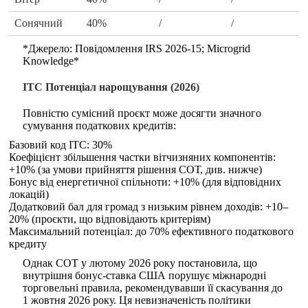
Сонячний
40%
/
/
*Джерело: Повідомлення IRS 2026-15; Microgrid
Knowledge*
ITC Потенціал нарощування (2026)
Повністю сумісний проєкт може досягти значного
сумування податкових кредитів:
Базовий код ITC: 30%
Коефіцієнт збільшення частки вітчизняних компонентів:
+10% (за умови прийняття рішення СОТ, див. нижче)
Бонус від енергетичної спільноти: +10% (для відповідних
локацій)
Додатковий бал для громад з низьким рівнем доходів: +10–
20% (проєкти, що відповідають критеріям)
Максимальний потенціал: до 70% ефективного податкового
кредиту
Однак СОТ у лютому 2026 року постановила, що
внутрішня бонус-ставка США порушує міжнародні
торговельні правила, рекомендувавши її скасування до
1 жовтня 2026 року. Ця невизначеність політики