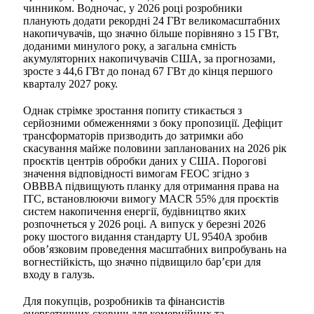
чинником. Водночас, у 2026 році розробники
планують додати рекордні 24 ГВт великомасштабних
накопичувачів, що значно більше порівняно з 15 ГВт,
доданими минулого року, а загальна ємність
акумуляторних накопичувачів США, за прогнозами,
зросте з 44,6 ГВт до понад 67 ГВт до кінця першого
кварталу 2027 року.
Однак стрімке зростання попиту стикається з
серйозними обмеженнями з боку пропозиції. Дефіцит
трансформаторів призводить до затримки або
скасування майже половини запланованих на 2026 рік
проєктів центрів обробки даних у США. Порогові
значення відповідності вимогам FEOC згідно з
OBBBA підвищують планку для отримання права на
ITC, встановлюючи вимогу MACR 55% для проєктів
систем накопичення енергії, будівництво яких
розпочнеться у 2026 році. А випуск у березні 2026
року шостого видання стандарту UL 9540A зробив
обов’язковим проведення масштабних випробувань на
вогнестійкість, що значно підвищило бар’єри для
входу в галузь.
Для покупців, розробників та фінансистів
енергетичних сховищ для комерційних та