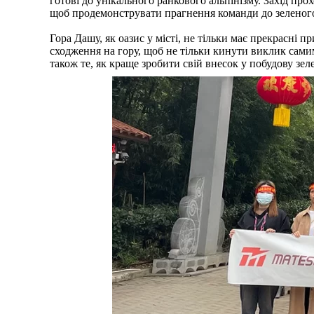
готові до унікального ранкового альпінізму. Захід пр
щоб продемонструвати прагнення команди до зеленого
Гора Дашу, як оазис у місті, не тільки має прекрасні 
сходження на гору, щоб не тільки кинути виклик самим
також те, як краще зробити свій внесок у побудову зел