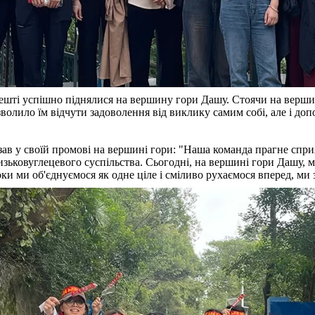
ті успішно піднялися на вершину гори Дашу. Стоячи на вершині 
озволило їм відчути задоволення від виклику самим собі, але і до
зав у своїй промові на вершині гори: "Наша команда прагне спри
низьковуглецевого суспільства. Сьогодні, на вершині гори Дашу, 
оки ми об'єднуємося як одне ціле і сміливо рухаємося вперед, ми