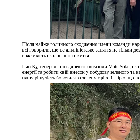
Після майже годинного сходження члени команди нареш
всі говорили, що це альпіністське заняття не тільки д
важливість екологічного життя.
Пан Ку, генеральний директор команди Mate Solar, ска
енергії та робити свій внесок у побудову зеленого та 
нашу рішучість боротися за зелену мрію. Я вірю, що п