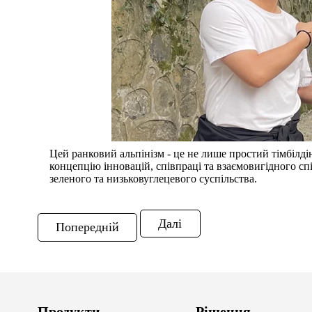
Цей ранковий альпінізм - це не лише простий тімбілді
концепцію інновацій, співпраці та взаємовигідного спі
зеленого та низьковуглецевого суспільства.
Далі
Попередній
Продукти
Рішення