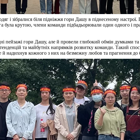
яг і зібралися біля підніжжя гори Дашу в піднесеному настрої. П
орога була крутою, члени команди підбадьорювали один одного і 
дні пейзажі гори Дашу, але й провели глибокий обмін думками та
тенденцій та майбутніх напрямків розвитку команди. Такий спосіб
й надихнув кожного з них на безмежну любов та прагнення до біз