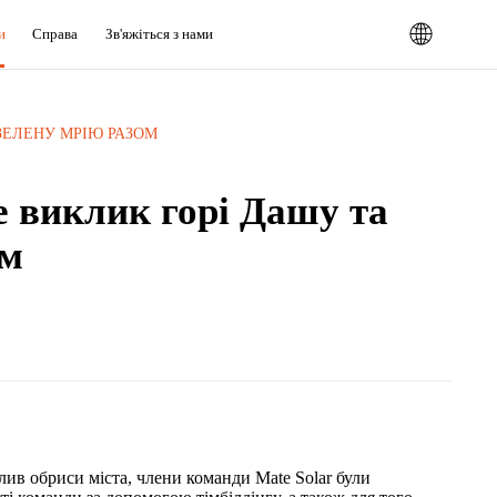
и
Справа
Зв'яжіться з нами
ЗЕЛЕНУ МРІЮ РАЗОМ
е виклик горі Дашу та
ом
тлив обриси міста, члени команди Mate Solar були