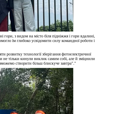
гори, з видом на місто біля підніжжя і гори вдалині,
помогло їм глибоко усвідомити силу командної роботи і
яти розвитку технології зберігання фотоелектричної
ми не тільки кинули виклик самим собі, але й зміцнили
 зможемо створити більш блискуче завтра"."