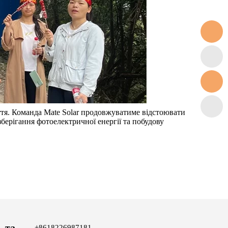
иття. Команда Mate Solar продовжуватиме відстоювати
зберігання фотоелектричної енергії та побудову
ь та
+8618226987181