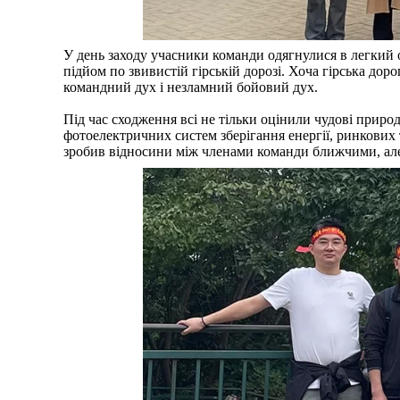
У день заходу учасники команди одягнулися в легкий од
підйом по звивистій гірській дорозі. Хоча гірська д
командний дух і незламний бойовий дух.
Під час сходження всі не тільки оцінили чудові приро
фотоелектричних систем зберігання енергії, ринкових 
зробив відносини між членами команди ближчими, але 