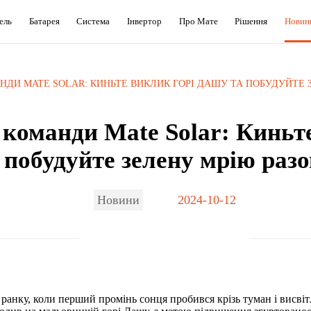
ель
Батарея
Система
Інвертор
Про Мате
Рішення
Новин
НДИ MATE SOLAR: КИНЬТЕ ВИКЛИК ГОРІ ДАШУ ТА ПОБУДУЙТЕ 
 команди Mate Solar: Киньт
побудуйте зелену мрію раз
Новини
2024-10-12
0 ранку, коли перший промінь сонця пробився крізь туман і висві