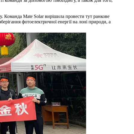
і команди за допомогою тімбілдінгу, а також для того,
зму. Команда Mate Solar вирішила провести тут ранкове
берігання фотоелектричної енергії на лоні природи, а