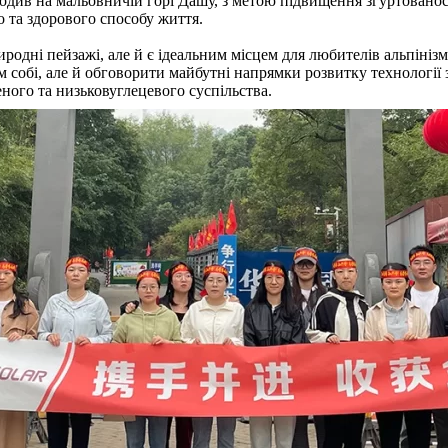
оходив на мальовничій горі Дашу, з метою підвищення згуртованост
 та здорового способу життя.
природні пейзажі, але й є ідеальним місцем для любителів альпіні
 собі, але й обговорити майбутні напрямки розвитку технології з
еного та низьковуглецевого суспільства.