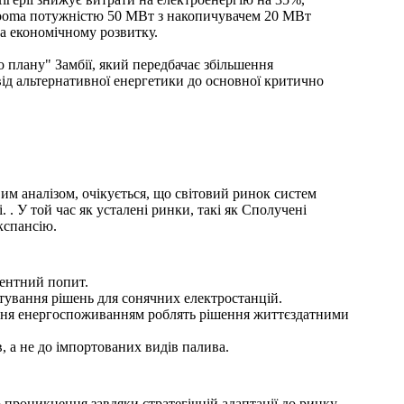
 Cooma потужністю 50 МВт з накопичувачем 20 МВт
а економічному розвитку.
 плану" Замбії, який передбачає збільшення
 від альтернативної енергетики до основної критично
им аналізом, очікується, що світовий ринок систем
і.
. У той час як усталені ринки, такі як Сполучені
кспансію.
тентний попит.
тування рішень для сонячних електростанцій.
іння енергоспоживанням роблять рішення життєздатними
 а не до імпортованих видів палива.
 проникнення завдяки стратегічній адаптації до ринку.