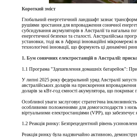
Короткий зміст
Глобальний енергетичний ландшафт зазнає трансформац
рушіями зростання для впровадження сонячної енергет
субсидування акумуляторів в Австралії та нагальна по
енергетичної безпеки та сталості. Австралійська прог
установки, тоді як в Африці інноваційні мікромережі 
технологічні інновації, що формують ці динамічні рин
1. Бум сонячних електростанцій в Австралії: прис
1.1 Програма "Здешевлення домашніх батарейок": При
У липні 2025 року федеральний уряд Австралії запуст
австралійських доларів на прискорення впровадження 
доларів за кВт-год ємності акумулятора, що покриває 
Особливої уваги заслуговує стратегічна інклюзивність 
особливими положеннями для домогосподарств з низьк
віртуальними електростанціями (VPP), що забезпечує я
1.2 Реакція ринку: Безпрецедентний рівень усиновлен
Реакція ринку була надзвичайно активною, демонстру