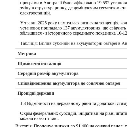
програми в Австралії було зафіксовано 19 592 установ
зміну в структурі ринку, де домінуючим сегментом ст
електростанцій.
У травні 2025 року намітилася визначна тенденція, к
установок припадало 137 акумуляторних, що свідчить 
збільшився - з історичного середнього показника 10-1
Таблиця: Вплив субсидій на акумуляторні батареї в Ав
Метрика
Щомісячні інсталяції
Середній розмір акумулятора
Співвідношення акумулятора до сонячної батареї
Провідні держави
1.3 Відмінності на державному рівні та додаткові сти
Окрім федеральних субсидій, ініціативи на рівні шта
можна назвати такі:
Вікторія: Пропонує знижки до $1 400 на сонячні панелі т