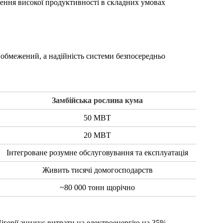
чення високої продуктивності в складних умовах
 обмежений, а надійність системи безпосередньо
Замбійська рослина кума
50 МВТ
20 МВТ
Інтегроване розумне обслуговування та експлуатація
Живить тисячі домогосподарств
~80 000 тонн щорічно
ігерії знижує витрати на електроенергію на 35%,