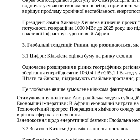
водночас усуваючи економічні перебої, спричинені ч
вирішує проблему хронічної нестабільності енергопос
Президент Замбії Хакаїнде Хічілема визначив проект 
потужності генерації на 1000 МВт до 2025 року, що пі
важливої інфраструктури по всій Африці.
3. Глобальні тенденції: Ринки, що розвиваються, я
3.1 Цифри: Кількісна оцінка буму на ринку сховищ
Одночасне розширення в різних географічних регіонах
зберігання енергії досягне 106,04 ГВт/265,1 ГВт-год 
Штати та Європа, підтримують стабільне зростання, р
Це глобальне явище зумовлене кількома факторами, що
Стимулювання політики: Австралійська модель субсидій 
Економічні імперативи: В Африці економічні витрати на
Технологічний прогрес: Покращення хімічного складу а
в різних сферах застосування.
Занепокоєння щодо енергетичної безпеки: Глобальна нест
3.2 Зв'язок з Китаєм: Динаміка ланцюга поставок
Китайські виробники відіграють ключову роль у постач