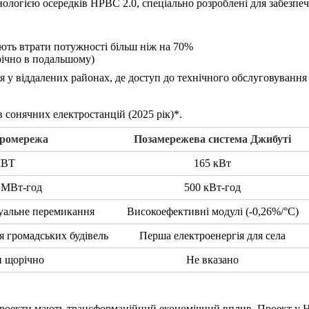
логією осередків HPBC 2.0, спеціально розроблені для забезпе
ють втрати потужності більш ніж на 70%
річно в подальшому)
я у віддалених районах, де доступ до технічного обслуговування
 сонячних електростанцій (2025 рік)*.
кромережа
Позамережева система Джибуті
МВТ
165 кВт
 МВт-год
500 кВт-год
уальне перемикання
Високоефективні модулі (-0,26%/°C)
я громадських будівель
Перша електроенергія для села
н щорічно
Не вказано
 проекти мають трансформаційний економічний вплив. Проект у Н