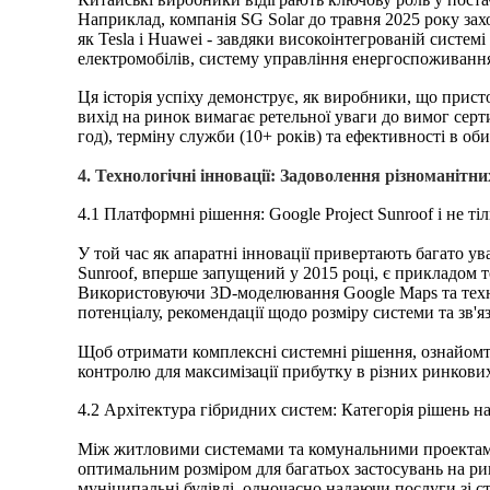
Наприклад, компанія SG Solar до травня 2025 року зах
як Tesla і Huawei - завдяки високоінтегрованій систе
електромобілів, систему управління енергоспоживання
Ця історія успіху демонструє, як виробники, що при
вихід на ринок вимагає ретельної уваги до вимог серт
год), терміну служби (10+ років) та ефективності в оби
4. Технологічні інновації: Задоволення різноманітн
4.1 Платформні рішення: Google Project Sunroof і не ті
У той час як апаратні інновації привертають багато у
Sunroof, вперше запущений у 2015 році, є прикладом 
Використовуючи 3D-моделювання Google Maps та техно
потенціалу, рекомендації щодо розміру системи та зв'я
Щоб отримати комплексні системні рішення, ознайомтес
контролю для максимізації прибутку в різних ринкови
4.2 Архітектура гібридних систем: Категорія рішень н
Між житловими системами та комунальними проектами 
оптимальним розміром для багатьох застосувань на рин
муніципальні будівлі, одночасно надаючи послуги зі ста