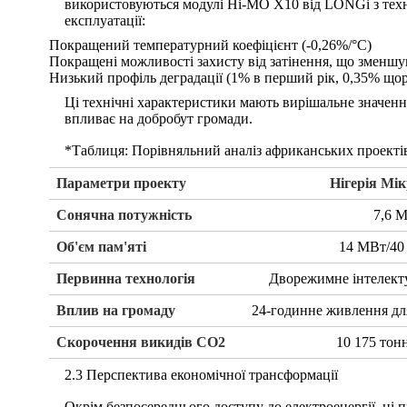
використовуються модулі Hi-MO X10 від LONGi з техно
експлуатації:
Покращений температурний коефіцієнт (-0,26%/°C)
Покращені можливості захисту від затінення, що зменшу
Низький профіль деградації (1% в перший рік, 0,35% що
Ці технічні характеристики мають вирішальне значенн
впливає на добробут громади.
*Таблиця: Порівняльний аналіз африканських проектів
Параметри проекту
Нігерія Мі
Сонячна потужність
7,6 
Об'єм пам'яті
14 МВт/40
Первинна технологія
Дворежимне інтелект
Вплив на громаду
24-годинне живлення дл
Скорочення викидів CO2
10 175 тон
2.3 Перспектива економічної трансформації
Окрім безпосереднього доступу до електроенергії, ці