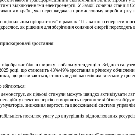
астими відключеннями електроенергії. У Замбії сонячна станція
тачання в країні, яка перешкоджала промисловому виробництву т
"національним пріоритетом" в рамках "Гігаватного енергетичного
дкреслює, як рішення для зберігання сонячної енергії переходять
к прискорювачі зростання
 відображає більш широку глобальну тенденцію. Згідно з галузев
у 2025 році, що становить 43%/49% зростання в річному обчисленн
инки, що розвиваються, стають дедалі вагомішим внеском у цю е
 збігаються:
демонструє, як цільові стимули можуть швидко активізувати ла
 ненадійну електроенергію створюють переконливі бізнес-обґрун
кумуляторів, зниження вартості та вдосконалені системи управл
абільність посилює увагу до внутрішніх відновлюваних ресурсів,
анні на ці глобальні ринки, а провідні компанії досягли значного