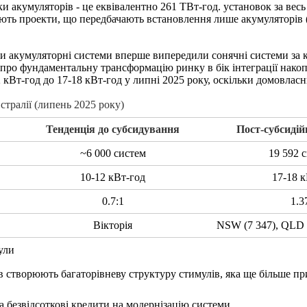
ки акумуляторів - це еквівалентно 261 ТВт-год. установок за вес
ають проекти, що передбачають встановлення лише акумуляторів 
оли акумуляторні системи вперше випередили сонячні системи за 
про фундаментальну трансформацію ринку в бік інтеграції накопи
2 кВт-год до 17-18 кВт-год у липні 2025 року, оскільки домовлас
стралії (липень 2025 року)
Тенденція до субсидування
Пост-субсидій
~6 000 систем
19 592 
10-12 кВт-год
17-18 к
0.7:1
1.3
Вікторія
NSW (7 347), QLD (
мули
тів створюють багаторівневу структуру стимулів, яка ще більше 
а безвідсоткові кредити на модернізацію системи.