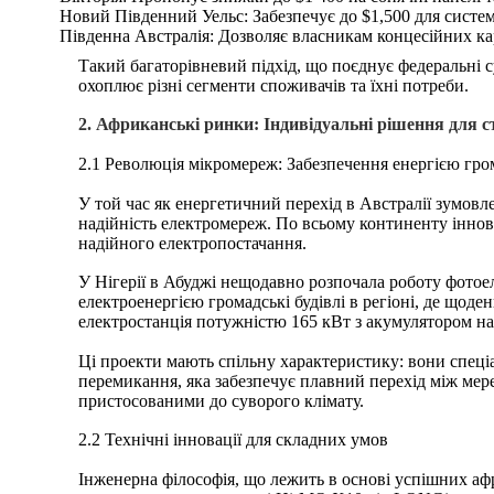
Новий Південний Уельс: Забезпечує до $1,500 для систем
Південна Австралія: Дозволяє власникам концесійних кар
Такий багаторівневий підхід, що поєднує федеральні с
охоплює різні сегменти споживачів та їхні потреби.
2. Африканські ринки: Індивідуальні рішення для ст
2.1 Революція мікромереж: Забезпечення енергією гр
У той час як енергетичний перехід в Австралії зумов
надійність електромереж. По всьому континенту інно
надійного електропостачання.
У Нігерії в Абуджі нещодавно розпочала роботу фотое
електроенергією громадські будівлі в регіоні, де щод
електростанція потужністю 165 кВт з акумулятором на
Ці проекти мають спільну характеристику: вони спеці
перемикання, яка забезпечує плавний перехід між мер
пристосованими до суворого клімату.
2.2 Технічні інновації для складних умов
Інженерна філософія, що лежить в основі успішних афр