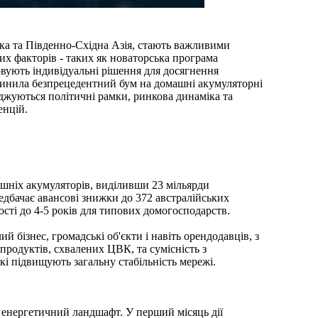
ика та Південно-Східна Азія, стають важливими
их факторів - таких як новаторська програма
овують індивідуальні рішення для досягнення
ричинила безпрецедентний бум на домашні акумуляторні
іджуються політичні рамки, ринкова динаміка та
енцій.
ашніх акумуляторів, виділивши 23 мільярди
едбачає авансові знижки до 372 австралійських
сті до 4-5 років для типових домогосподарств.
 бізнес, громадські об'єкти і навіть орендодавців, з
родуктів, схвалених ЦВК, та сумісність з
кі підвищують загальну стабільність мережі.
енергетичний ландшафт. У перший місяць дії