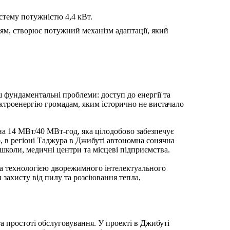
стему потужністю 4,4 кВт.
ням, створює потужний механізм адаптації, який
 фундаментальні проблеми: доступ до енергії та
ктроенергію громадам, яким історично не вистачало
на 14 МВт/40 МВт-год, яка цілодобово забезпечує
о, в регіоні Таджура в Джибуті автономна сонячна
школи, медичні центри та місцеві підприємства.
ена технологією дворежимного інтелектуального
захисту від пилу та розсіювання тепла,
а простоті обслуговування. У проекті в Джибуті