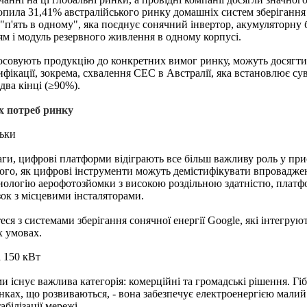
опила 31,41% австралійського ринку домашніх систем зберігання
мі "п'ять в одному", яка поєднує сонячний інвертор, акумуляторн
м і модуль резервного живлення в одному корпусі.
стосовують продукцію до конкретних вимог ринку, можуть досягт
ифікації, зокрема, схвалення CEC в Австралії, яка встановлює су
два кінці (≥90%).
их потреб ринку
льки
ваги, цифрові платформи відіграють все більш важливу роль у пр
того, як цифрові інструменти можуть демістифікувати впровадже
логію аерофотозйомки з високою роздільною здатністю, платфо
зок з місцевими інсталяторами.
я з системами зберігання сонячної енергії Google, які інтегру
х умовах.
а 150 кВт
існує важлива категорія: комерційні та громадські рішення. Гі
ках, що розвиваються, - вона забезпечує електроенергією малий 
білізації мережі.