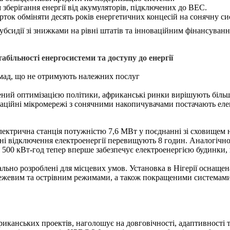
 зберігання енергії від акумуляторів, підключених до ВЕС.
ток обміняти десять років енергетичних концесій на сонячну си
убсидії зі знижками на рівні штатів та інноваційним фінансуван
абільності енергосистеми та доступу до енергії
омад, що не отримують належних послуг
лений оптимізацією політики, африканські ринки вирішують більш
ваційні мікромережі з сонячними накопичувачами постачають еле
лектрична станція потужністю 7,6 МВт у поєднанні зі сховищем 
енні відключення електроенергії перевищують 8 годин. Аналогічн
 500 кВт-год тепер вперше забезпечує електроенергією будинки, 
ально розроблені для місцевих умов. Установка в Нігерії оснащ
ежевим та острівним режимами, а також покращеними системами 
иканських проектів, наголошує на довговічності, адаптивності т