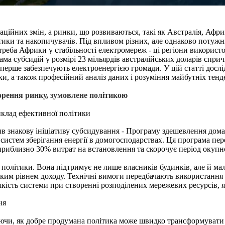
ійних змін, а ринки, що розвиваються, такі як Австралія, Афр
ики та накопичувачів. Під впливом різних, але однаково потужн
треба Африки у стабільності електромереж - ці регіони використ
рама субсидій у розмірі 23 мільярдів австралійських доларів сп
вперше забезпечують електроенергією громади. У цій статті досл
ки, а також професійний аналіз даних і розуміння майбутніх тенд
корення ринку, зумовлене політикою
клад ефективної політики
ив знакову ініціативу субсидування - Програму здешевлення дом
систем зберігання енергії в домогосподарствах. Ця програма пер
приблизно 30% витрат на встановлення та скорочує період окупно
політики. Вона підтримує не лише власників будинків, але й малий
им рівнем доходу. Технічні вимоги передбачають використання п
кість системи при створенні розподілених мережевих ресурсів, я
ня
ючи, як добре продумана політика може швидко трансформувати 