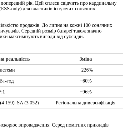
ь попередній рік. Цей сплеск свідчить про кардинальну
(ESS-only) для власників існуючих сонячних
кількістю продажів. До липня на кожні 100 сонячних
чувачів. Середній розмір батареї також значно
ники максимізують вигоди від субсидій.
на реальність
Зміна
системи
+226%
Вт-год
+60%
7:1
+96%
4 159), SA (3 052)
Регіональна диверсифікація
прискорює впровадження. Серед помітних прикладів