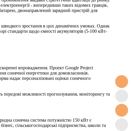
 електроенергії - випередивши таких відомих гравців,
у батарею, двонаправлений зарядний пристрій для
и швидкого зростання в цих динамічних умовах. Однак
ворі стандарти щодо ємності акумуляторів (5-100 кВт-
искоренні впровадження. Проект Google Project
ння сонячної енергетики для домовласників.
рма надає персоналізовані оцінки сонячного
ють передові можливості прогнозування, моніторингу та
бридна сонячна система потужністю 150 кВт є
бізнес, сільськогосподарські підприємства, школи та