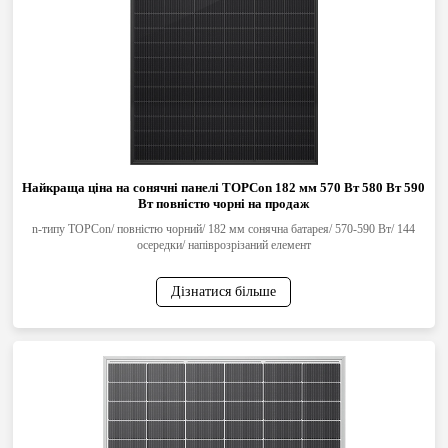
Найкраща ціна на сонячні панелі TOPCon 182 мм 570 Вт 580 Вт 590
Вт повністю чорні на продаж
n-типу TOPCon/ повністю чорний/ 182 мм сонячна батарея/ 570-590 Вт/ 144
осередки/ напіврозрізаний елемент
Дізнатися більше