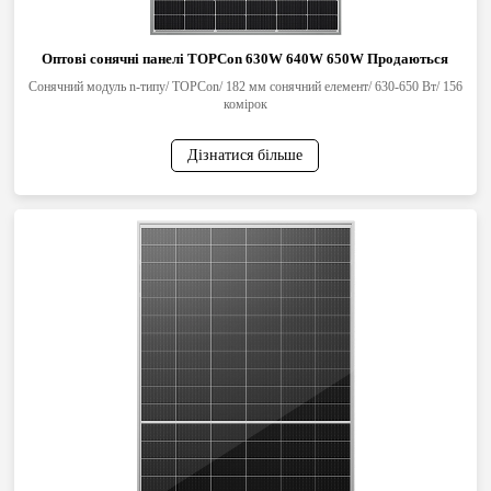
Оптові сонячні панелі TOPCon 630W 640W 650W Продаються
Сонячний модуль n-типу/ TOPCon/ 182 мм сонячний елемент/ 630-650 Вт/ 156
комірок
Дізнатися більше