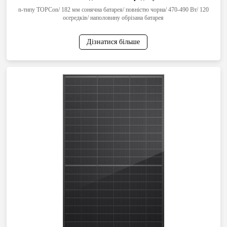
n-типу TOPCon/ 182 мм сонячна батарея/ повністю чорна/ 470-490 Вт/ 120
осередків/ наполовину обрізана батарея
Дізнатися більше