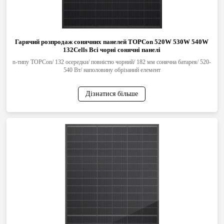
Гарячий розпродаж сонячних панелей TOPCon 520W 530W 540W
132Cells Всі чорні сонячні панелі
n-типу TOPCon/ 132 осередки/ повністю чорний/ 182 мм сонячна батарея/ 520-
540 Вт/ наполовину обрізаний елемент
Дізнатися більше