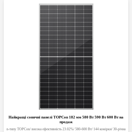
Найкращі сонячні панелі TOPCon 182 мм 580 Вт 590 Вт 600 Вт на
продаж
n-типу TOPCon/ висока ефективність 23.02%/ 580-600 Вт/ 144 комірки/ 30-річна