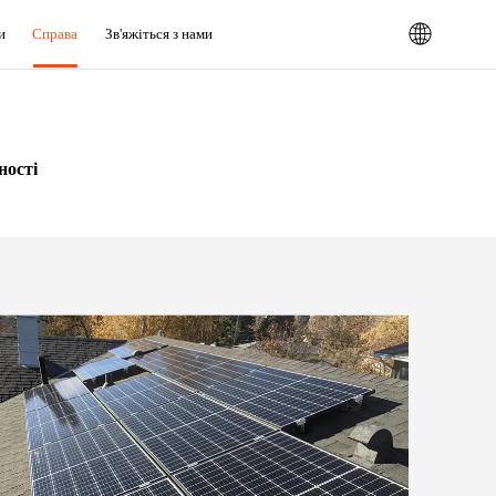
и
Справа
Зв'яжіться з нами
ності