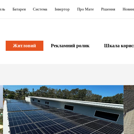
ель
Батарея
Система
Інвертор
Про Мате
Рішення
Новин
Житловий
Рекламний ролик
Шкала корис