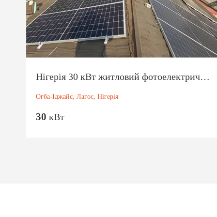
Нігерія 30 кВт житловий фотоелектричний проект 2024
Огба-Іджайє, Лагос, Нігерія
30
кВт