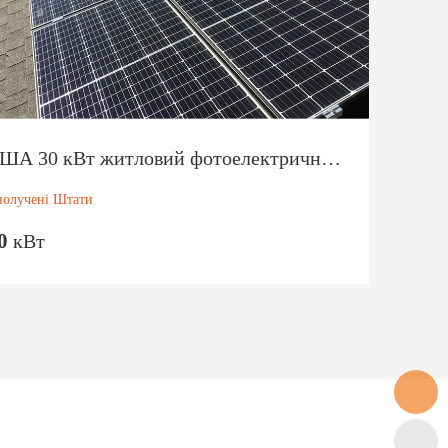
США 30 кВт житловий фотоелектричний проект 2024
олучені Штати
0
кВт