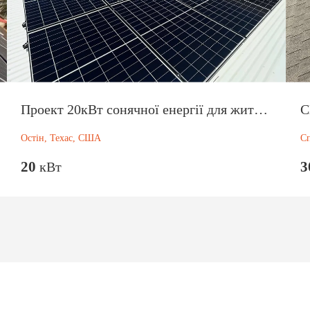
Проект 20кВт сонячної енергії для житлових будинків у США до 2024 року
Остін, Техас, США
Сп
20
3
кВт