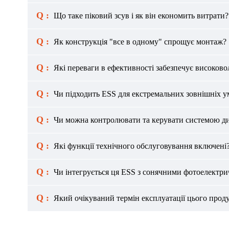
Q :
Що таке піковий зсув і як він економить витрати?
Q :
Як конструкція "все в одному" спрощує монтаж?
Q :
Які переваги в ефективності забезпечує високово
Q :
Чи підходить ESS для екстремальних зовнішніх у
Q :
Чи можна контролювати та керувати системою д
Q :
Які функції технічного обслуговування включені
Q :
Чи інтегрується ця ESS з сонячними фотоелектр
Q :
Який очікуваний термін експлуатації цього прод