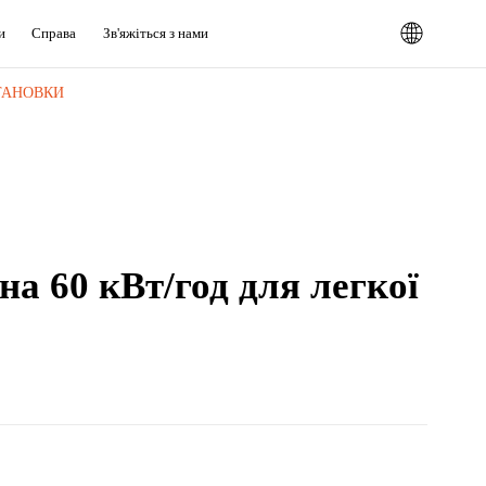
и
Справа
Зв'яжіться з нами
СТАНОВКИ
а 60 кВт/год для легкої