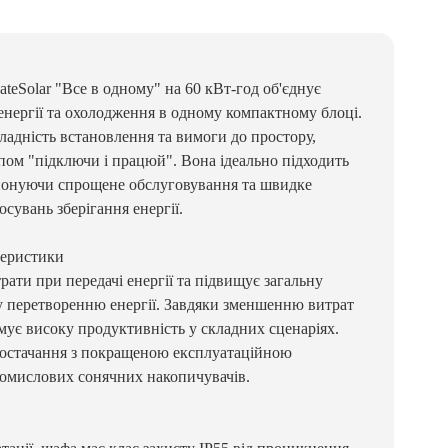
eSolar "Все в одному" на 60 кВт-год об'єднує
енергії та охолодження в одному компактному блоці.
адність встановлення та вимоги до простору,
пом "підключи і працюй". Вона ідеально підходить
понуючи спрощене обслуговування та швидке
сувань зберігання енергії.
теристики
рати при передачі енергії та підвищує загальну
у перетворенню енергії. Завдяки зменшенню витрат
имує високу продуктивність у складних сценаріях.
постачання з покращеною експлуатаційною
ромислових сонячних накопичувачів.