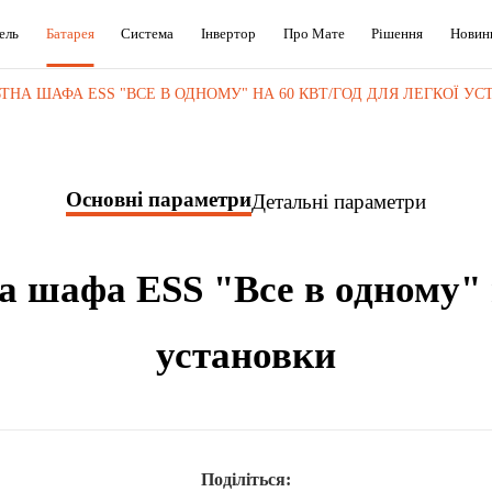
ель
Батарея
Система
Інвертор
Про Мате
Рішення
Новин
НА ШАФА ESS "ВСЕ В ОДНОМУ" НА 60 КВТ/ГОД ДЛЯ ЛЕГКОЇ У
Основні параметри
Детальні параметри
 шафа ESS "Все в одному" н
установки
Поділіться: