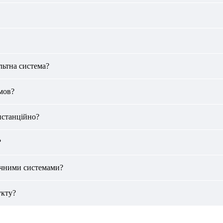
льтна система?
мов?
истанційно?
?
ичними системами?
укту?