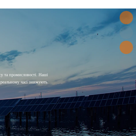
есу та промисловості. Наші
у реальному часі знижують