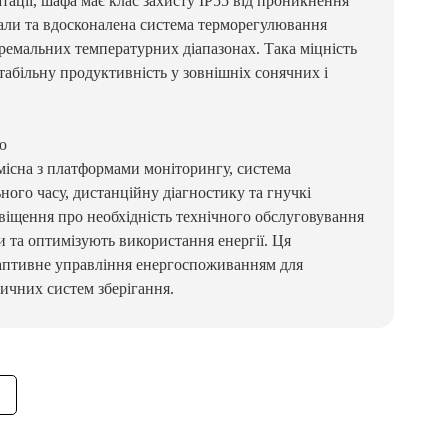
тації, шафа має клас захисту IP55 від проникнення
ріали та вдосконалена система терморегулювання
тремальних температурних діапазонах. Така міцність
стабільну продуктивність у зовнішніх сонячних і
єю
існа з платформами моніторингу, система
ного часу, дистанційну діагностику та гнучкі
овіщення про необхідність технічного обслуговування
и та оптимізують використання енергії. Ця
даптивне управління енергоспоживанням для
ичних систем зберігання.