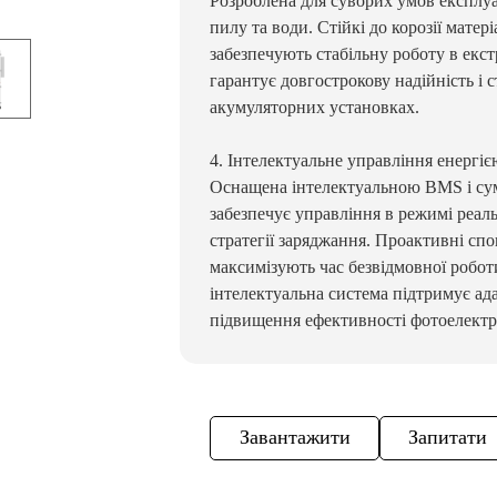
Розроблена для суворих умов експлуа
пилу та води. Стійкі до корозії мате
забезпечують стабільну роботу в екс
гарантує довгострокову надійність і 
акумуляторних установках.
4. Інтелектуальне управління енергі
Оснащена інтелектуальною BMS і сум
забезпечує управління в режимі реаль
стратегії заряджання. Проактивні сп
максимізують час безвідмовної робот
інтелектуальна система підтримує а
підвищення ефективності фотоелектр
Завантажити
Запитати