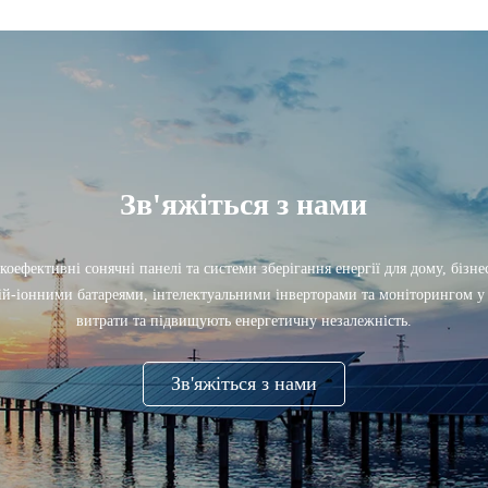
Зв'яжіться з нами
коефективні сонячні панелі та системи зберігання енергії для дому, бізн
тій-іонними батареями, інтелектуальними інверторами та моніторингом 
витрати та підвищують енергетичну незалежність.
Зв'яжіться з нами