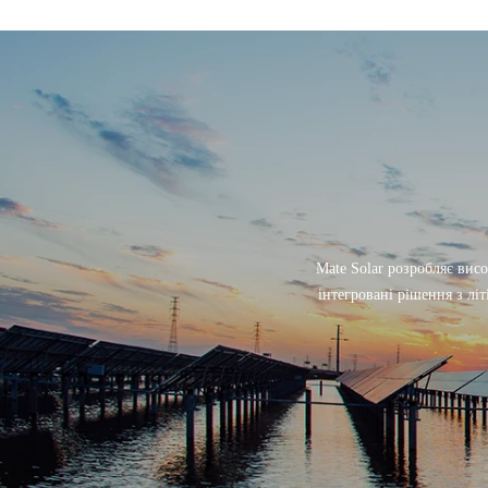
Mate Solar розробляє висо
інтегровані рішення з лі