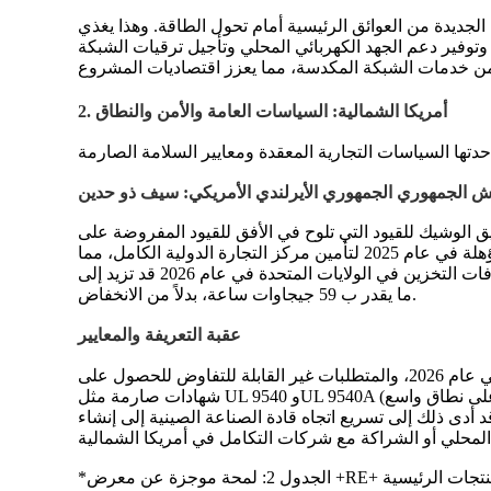
الجديدة من العوائق الرئيسية أمام تحول الطاقة. وهذا يغذي
وفير دعم الجهد الكهربائي المحلي وتأجيل ترقيات الشبكة
2. أمريكا الشمالية: السياسات العامة والأمن والنطاق
ش الجمهوري الجمهوري الأيرلندي الأمريكي: سيف ذو حدين
يق الوشيك للقيود التي تلوح في الأفق للقيود المفروضة على
مكونات البطاريات بدءًا من عام 2026 قد خلق اندفاعًا حاسمًا "للملاذ الآمن". يتم تحفيز مطوري المشاريع لبدء البناء بمعدات مؤهلة في عام 2025 لتأمين مركز التجارة الدولية الكامل، مما
. وخلافًا للمخاوف السابقة، تشير هذه الديناميكية إلى أن إضافات التخزين في الولايات المتحدة في عام 2026 قد تزيد إلى
.
ما يقدر ب 59 جيجاوات ساعة، بدلاً من الانخفاض
عقبة التعريفة والمعايير
يواجه المصنعون الصينيون رياحًا معاكسة كبيرة: زيادة محتملة في التعريفة الجمركية من 40.91 تيرابايت إلى 82.41 تيرابايت في عام 2026، والمتطلبات غير القابلة للتفاوض للحصول على
 أدى ذلك إلى تسريع اتجاه قادة الصناعة الصينية إلى إنشاء