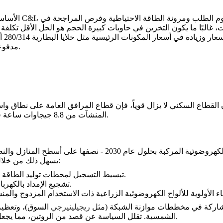
الأساسيات الاقتص
 غالبًا ما يكون التخزين في حاويات كبيرة الحجم هو الحل الأقل تكلفة 
من ا
.
مدفوعة
قطاع السكني لا يزال قوياً، فإن قطاع المرافق العامة على نطاق واسع 
.
المنشآت من 8.8 جيجاوات ساعة في عام 2024 إلى أكثر من 16 جيجاوات ساعة في عام 2025
إن هدف ألمانيا البالغ 215 جيجاوات من إجمالي القدرة الكهروضوئية
يسهل ذلك من خلال:
تبسيط التسجيل لمحطات توليد الطاقة من الشرفة ومنشآت التوليد من الطاقة الكهربائية من الشرفة.
تشجيع الإمداد بالكهرباء من المالك إلى المستأجر، وفتح قطاع المباني متعددة الشقق.
ستهلاكها، والمشاركة في مخططات موازنة الشبكة (مثل
ريجيلينيرجي
السوق)، وتعظيم 
الشمسية. تقلل السياسة عن قصد من الروتين، مما يجعل المشاريع أسرع في النشر وأكثر جاذبية من الناحية المالية.