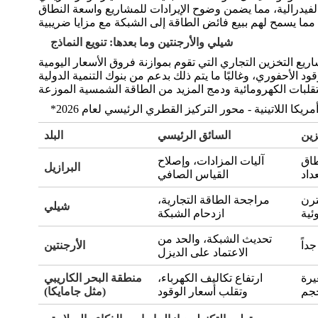
فيدرالية، مما يضمن وضوح الإيرادات للمشاريع واسعة النطاق
ما يسمح لهم ببيع فائض الطاقة إلى الشبكة مع مزايا ضريبية
شيلي والأرجنتين وما بعدها: تنويع النماذج
زين
السائق الرئيسي
البلد
طاق
آليات المزادات، وإصلاح
البرازيل
داد
القياس الصافي
ترن
مراجحة الطاقة التجارية،
شيلي
ئية
ازدحام الشبكة
تحديث الشبكة، والحد من
داً
الأرجنتين
الاعتماد على الديزل
يرة
ارتفاع تكاليف الكهرباء،
منطقة البحر الكاريبي
حجم
وتقلب أسعار الوقود
(مثل جامايكا)