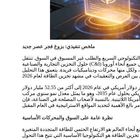
ملخص تنفيذي: بزوغ فجر عصر جديد
أطر السياسات الطموحة والتطور التكنولوجي السريع والطلب غير المسبوق في السوق. تنتقل
حلول التخزين التجارية والصناعية (C&I) وحلول التخزين في حاويات على نطاق المرافق من تطبيقات متخصصة إلى ركائز لا غنى عنها للشبكة الحديثة. تكشف الأسواق في جميع أنحاء أوروبا
ولكل منها محركات وديناميكيات فريدة. يتعمق هذا التحليل
إن حجم النمو المتوقع مذهل. على الصعيد العالمي، من المتوقع أن يرتفع سوق بطاريات تخزين الطاقة الشمسية من 7.83 مليار دولار أمريكي في عام 2026 إلى أكثر من 52.55 مليار دولار
ريكا اللاتينية. بالنسبة لأصحاب المصلحة في الصناعة، فإن
نظرة عامة على السوق والمحركات الأساسية
للطاقة المتجددة المتغيرة (VRE)، وخاصة الطاقة الشمسية الكهروضوئية. فمع زيادة تغلغل الطاقة الشمسية