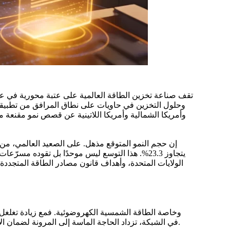
وأمريكا الشمالية وأمريكا اللاتينية عن قصص نمو مقنعة 
أمريكي بحلول عام 2035، وهو ما يمثل معدل نمو سنوي مركب (CAGR) يتجاوز 23.3%
. هذا التوسع ليس موحدًا بل تقوده مسرّعات 
الولايات المتحدة، وأهداف قانون مصادر الطاقة المتجددة
في الشبكة، تزداد الحاجة الماسة إلى المرونة لضمان الاستقرار، وتحسين استخدام الأصول، وتأجيل التحديثات المكلفة للشبكة. تخزين الطاقة هو التكنولوجيا الأساسية التي تتيح هذا التحول.