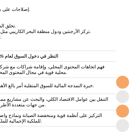
.
إصلاحات على مخ
تخلق السوق الفورية في شيلي ذات التقلبات السعرية العالية ظروفًا مثالية لمشاريع التخزين التجاري التي تقوم بموازنة فروق الأسعار اليومية.
تركز الأرجنتين ودول منطقة البحر الكاريبي مثل جامايكا بشكل متزايد على التخزين من أجل استقرار الشبكة وإزاحة الوقود الأحفوري، وغالبًا ما يتم ذلك بدعم من بنوك التنمية الدولية.
تستكشف كوستاريكا، على الرغم من شبكتها النظيفة، التخزين لإدارة التقلبات الكهرومائية ودمج المزيد من الطاقة الشمسية الموزعة.
النظر في دخول السوق لعام 2026
فهم اتجاهات المحتوى المحلي، وإقامة شراكات مع شرك
محلية قوية في مجال المحتوى المحلي.
خبرة النمذجة المالية للسوق المتقلبة أمر بالغ الأهمية.
التنقل بين عوامل الاقتصاد الكلي، والبحث عن مشاريع ممو
من جهات متعددة الأطراف.
التركيز على أنظمة قوية ومنخفضة الصيانة ونماذج واض
للملكية الإجمالية للملكية.