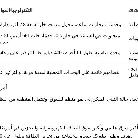
التكنولوجيا/المو
وحدة 5 ميجاوات ساعة، محول مدمج، خلية سعة 2.8 لتر، إدارة حرارية محسنة
تيرابايت
ستية
وحدة قياسية بطول 10 أقدام، 400 كيلوواط، التر
C والمرافق؛ يسلط الضوء على نموذج السوق القائم على
.
تصاميم قائمة على الوحدات النمطية لسعة مرنة، والتركيز عل
3. أ
ئعة، حالة التبني المبكر إلى نمو منظم للسوق. وتنتقل المنطقة من النظر
بر سوق عالمي وأكبر سوق للطاقة الكهروضوئية والتخزين في أمريكا الل
.
هدف وطني يبلغ 15 جيجاوات/ساعة من تخزين الطاقة بحلول عام 2030، وهو ما يمثل سوقًا محتملة بقيمة 3.79 مليار دولار أمريكي