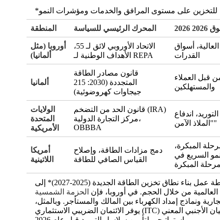
 2026
المحرك الرئيسي للسياسة
المنطقة
لعالية، أسواق
الاتحاد الأوروبي لائق لـ 55،
أوروبا (مثل
القدرات
الأهداف الوطنية لـ REPA
ألمانيا)
قانون مصادر الطاقة
من قبل العملاء
المتجددة (2030: 215
ألمانيا
والمستهلكين
جيجاوات كهروضوئية)
قانون الحد من التضخم (IRA)
الولايات
لتوريد، اندفاع
مركز التجارة الدولية،
المتحدة
"الملاذ الآمن"
OBBBA
الأمريكية
رحلة المبكرة،
دمج مزادات الطاقة، وإصلاح
أمريكا
نمو السريع في
القياس الصافي للطاقة
اللاتينية
مرحلة المبكرة
السياسة كمحفز أساسي: لم تعد الحكومات مجرد مراقبين بل مهندسين نشطين لسوق التخزين. تهدف *خطة عمل الصين *خطة عمل بناء نطاق تخزين الطاقة الجديدة (2025-2027)* إلى
. في أوروبا، فإن
ية ونماذج إمداد الكهرباء بين المالك والمستأجر
. وبالمثل،
يوفر الائتمان الضريبي الاستثماري (ITC) الخاص بضريبة الاستثمار في الولايات المتحدة ائتمانًا تأسيسيًا 30%، ولكن قواعد "الكيان الأجنبي المعني" (FEOC) القادمة تتسبب في اندفاع
.
استراتيجي لتأمين سلاسل التوريد قبل عام 2026