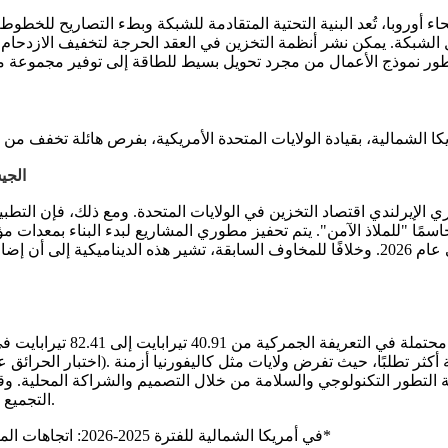
أوروبا، تُعد البنية التحتية المتقادمة للشبكة وبطء التصاريح للخطوط 
شبكة. يمكن نشر أنظمة التخزين في العقد الحرجة لتخفيف الازدحام وت
الجي
ي الإيرلندي اقتصاد التخزين في الولايات المتحدة. ومع ذلك، فإن التطب
 2026
. وعلاوة على ذلك، أصبحت متطلبات الربط البيني للشبكة أكثر تطلبًا، حيث تفرض ولايات مثل كاليفورنيا أزمنة
شهادات صارمة مثل UL 9540 وUL 9540A (اختبار الحرائق على نطاق واسع)
ئة التطور التكنولوجي والسلامة من خلال التصميم والشراكة المحلية. وقد
التجميع المحلي أو الشراكة مع شركات التكامل في أمريكا الشمالية.
*الجدول 2: لمحة موجزة عن معرض +RE+ في أمريكا الشمالية للفترة 2025-2026: اتجاهات المنتجات الرئيسية*