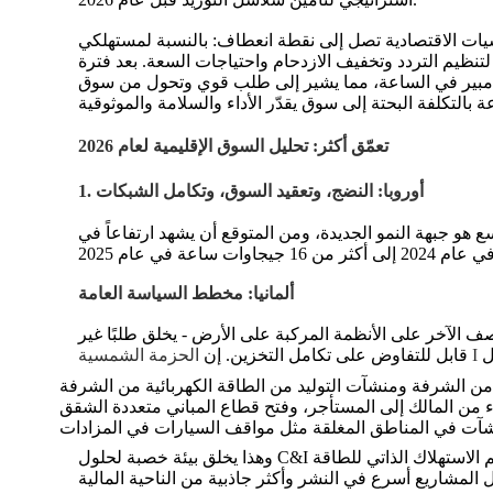
ادية تصل إلى نقطة انعطاف: بالنسبة لمستهلكي C&I، تعززت حالة الأعمال التجارية. يوفر التخزين تخفيض رسوم الطلب ومرونة الطاقة الاحتياطية وفرص المراجحة في
لتنظيم التردد وتخفيف الازدحام واحتياجات السعة. بعد فترة
لانكماش في الأسعار، يشهد السوق استقرارًا في الأسعار وزيادة في أسعار المكونات الرئيسية مثل خلايا البطارية 280/314 أمبير في الساعة، مما يشير إلى طلب قوي وتحول من سوق
 بالتكلفة البحتة إلى سوق يقدّر الأداء والسلامة والموثوقية
تعمّق أكثر: تحليل السوق الإقليمية لعام 2026
1. أوروبا: النضج، وتعقيد السوق، وتكامل الشبكات
هو جبهة النمو الجديدة، ومن المتوقع أن يشهد ارتفاعاً في
ألمانيا: مخطط السياسة العامة
 المركبة بحلول عام 2030 - نصفها على أسطح المنازل والنصف الآخر على الأنظمة المركبة على الأرض - يخلق طلبًا غير
الحزمة الشمسية I
قابل للتفاوض على تكامل التخزين
. إن
الاستهلاك الذاتي للطاقة