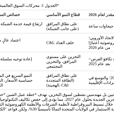
*الجدول 1: محركات السوق العالمية للتخزين على مستوى المرافق والخدمات ومؤشرات النمو*
ر لعام 2026
قطاع النمو الأساسي
2026 خصائص السوق
على نطاق المرافق
ارتفاع قيمة خدمة الشبكة ا
(على جانب الشبكة)
تحاد الأوروبي؛
اعتماد عالٍ 
ة الكهروضوئية اعتبارًا
C&I، خلف العداد
من عام 2026
التخزين على مستوى
~حوالي 59 جيجاوات/ساعة من التركيبات؛ تكييف قاعدة لجنة تكافؤ الفرص
إعادة توجيه سلسلة ا
المرافق، والتخزين
بعد عام 2025
المجتمعي
على نطاق المرافق
النمو السريع في الم
البرازيل تستهدف 15 جيجاوات ساعة بحلول عام 2030؛ والتوسع في
(الطاقة المتجددة
حساسية الأسعار، ال
زادات الإقليمية
الهجينة)، C&I
ال
ال تبسيط البيروقراطية لأنظمة الشرفات والأنظمة الكهروضوئية التجار