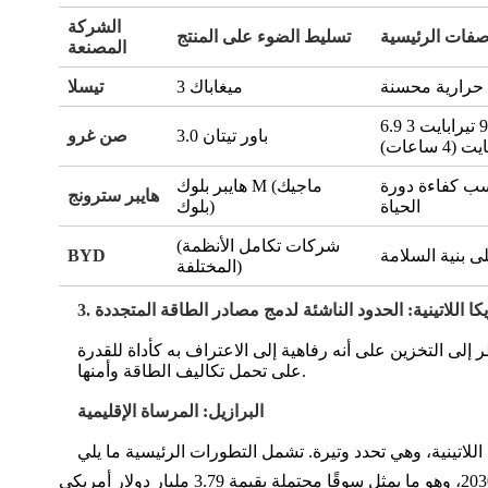
الشركة
اصفات الرئيسية
تسليط الضوء على المنتج
المصنعة
ميغاباك 3
تيسلا
6.9 ميجاوات في الساعة في حاوية 20 قدمًا، خلية 661 أمبير، 93.61 تيرابايت 3
باور تيتان 3.0
صن غرو
 (4 ساعات)
كيز على مكاسب كفاءة دورة
هايبر بلوك M (ماجيك
هايبر سترونج
الحياة
بلوك)
(شركات تكامل الأنظمة
ى بنية السلامة
BYD
المختلفة)
مريكا اللاتينية: الحدود الناشئة لدمج مصادر الطاقة المتجددة
 إلى التخزين على أنه رفاهية إلى الاعتراف به كأداة للقدرة
على تحمل تكاليف الطاقة وأمنها.
البرازيل: المرساة الإقليمية
اتينية، وهي تحدد وتيرة