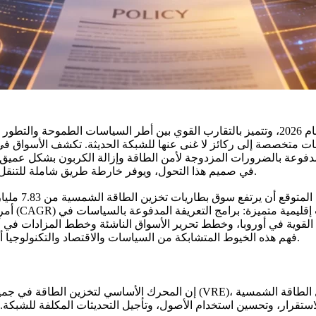
تقف صناعة تخزين الطاقة العالمية على عتبة محورية في عام 2026، وتتميز بالتقارب القوي بين 
مدفوعة بالضرورات المزدوجة لأمن الطاقة وإزالة الكربون بشكل عميق، 
في صميم هذا التحول، ويوفر خارطة طريق شاملة للتنقل بين الفرص والتعقيدات في مشهد تخزين الطاقة لعام 2026.
إقليمية متميزة: برامج التعريفة المدفوعة بالسياسات في
 القوية في أوروبا، وخطط تحرير الأسواق الناشئة وخطط المزادات في أم
فهم هذه الخيوط المتشابكة من السياسات والاقتصاد والتكنولوجيا أمر بالغ الأهمية لتحديد المواقع الاستراتيجية في العام المقبل.
إن المحرك الأساسي لتخزين الطاقة في جميع أنحاء العالم هو الارتفاع الحتمي 