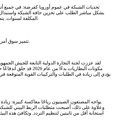
تحديات الشبكة في عموم أوروبا كفرصة: في جميع أنحاء 
بشكل مباشر الطلب على تخزين حافة الشبكة واستبدال ال
المكلفة لسنوات. يتطور نموذج الأعمال من مجرد تحويل بسيط للطاقة إلى توفير مجموعة من خدمات الشبكة المكدسة، مما يعزز اقتصاديات المشروع.
تتميز سوق أمريكا الشمالية، بقيادة الولايات المتحدة الأمريكية، بفرص هائلة تخفف من حدتها السياسات التجارية المعقدة ومعايير السلامة الصارمة.
لقد عززت لجنة التجارة الدولية التابعة للجيش الجمهور
يؤدي إلى زيادة في الطلبات والتركيبات القوية المتوقعة في عام
استجابة أقل من ثانيتين لتنظيم التردد
. وتكافئ هذه البي