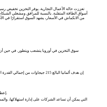
أسواق الطاقة المتقلبة. بالنسبة للمرافق ومشغلي الشبكات،
سوق التخزين في أوروبا يتشعب ويتطور. في حين أن ال
إعطاء الأولوية للألواح الكهروضوئية الزراعية ذات الاستخدام المزدوج والمنشآت في المناطق المغلقة مثل مواقف السيارات في المزادات.
وهذا يخلق بيئة خصبة لحلول C&I التي يمكن أن تساعد الشركات على إدارة ا