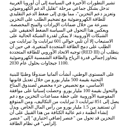
تشير التطورات الأخيرة في السياسة إلى أن أوروبا الغربية
تدخل بشكل جماعي مرحلة "تقليل الدعم الكهروضوئي
وتعزيز دعم التخزين"، مما يؤدي إلى ضغط الدعم التقليدي
للطاقة الكهروضوئية مع تضخيم الطلب على التخزين
بسرعة من خلال ضمانات الإيرادات والمنح المخصصة.
ويعكس هذا التحول في السياسة الضغط الحقيقي على
الشبكات الأوروبية: لا يمكن لقدرة الشبكة الحالية على
الاستيعاب إلا أن تلبي حوالي 601 تيرابايت و3 تيرابايت من
الطلب على دمج الطاقة المتجددة المتغيرة، في حين أن
توجيه الاتحاد الأوروبي للطاقة المتجددة (RED III) يتطلب أن
يتجاوز إجمالي قدرة الرياح والطاقة الشمسية الكهروضوئية
1100 جيجاوات بحلول عام 2030.
على المستوى الوطني، أنشأت ألمانيا صندوقًا وطنيًا للبنية
التحتية بقيمة 500 مليار يورو من خلال تعديل قانونها
الأساسي، مع تخصيص جزء مخصص لصندوق المناخ
والتحول بقيمة 100 مليار يورو. وحصلت إسبانيا على موافقة
المفوضية الأوروبية على خطة مساعدات التخزين مع دعم
يصل إلى 851 تيرابايت 3 تيرابايت من التكاليف، ومن المتوقع
أن تستفيد من 1.5 مليار يورو من رأس المال الخاص. ويدل
إنشاء أنظمة دعم عالية الكثافة من هذا القبيل على أن
التخزين قد تحول من "عنصر إضافي اختياري" إلى "عنصر
إلزامي" في نظام الطاقة.