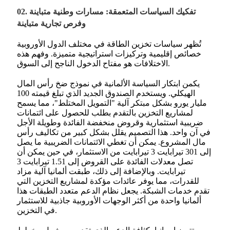
02. تفكيك السياسات المتعمقة: مسارات وطنية متباينة
وفرص تجارية متباينة
تُظهر سياسات تخزين الطاقة في مختلف الدول الأوروبية
خصائص إقليمية وتركيزات استراتيجية متميزة. وفهم هذه
الاختلافات هو مفتاح الدخول الناجح إلى السوق.
يكمن ابتكار السياسة الألمانية في نموذج ضخ رأس المال
الهيكلي. ويستخدم الصندوق الجديد الذي تبلغ قيمته 100
مليار يورو بشكل مبتكر آلية "التمويل المختلط"، مما يسمح
لمشاريع التخزين بالتقدم بطلب للحصول على ائتمانات
ضريبية استثمارية وقروض منخفضة الفائدة وطويلة الأجل
في آن واحد. هذا التصميم يقلل بشكل كبير من تكاليف رأس
مال المشروع. يمكن أن تغطي الائتمانات الضريبية ما يصل
إلى 301 تيرابايت 3 تيرابايت من الاستثمار، في حين يمكن أن
تصل معدلات الفائدة على القروض إلى 1.51 تيرابايت 3
تيرابايت. وبالإضافة إلى ذلك، طبقت ألمانيا آلية مزاد
للقدرات، مما يوفر عائدات مؤكدة لمشاريع التخزين التي
تقدم خدمات الشبكة. يجعل نظام الدعم متعدد الطبقات هذا
ألمانيا واحدة من أكثر الوجهات الأوروبية جاذبية للاستثمار
في التخزين.