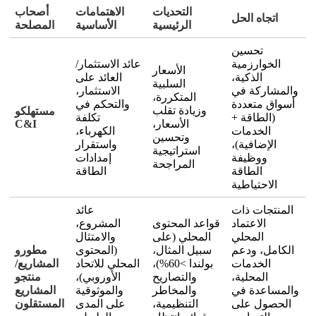
التحديات
الاهتمامات
أصحاب
اتجاه الحل
الرئيسية
الأساسية
المصلحة
تحسين
الخوارزمية
عائد الاستثمار/
الأسعار
الذكية،
العائد على
السلبية
والمشاركة في
الاستثمار،
المتكررة،
أسواق متعددة
والتحكم في
وزيادة تقلب
مستهلكو
(الطاقة +
تكلفة
الأسعار،
C&I
الخدمات
الكهرباء،
وتحسين
الإضافية)،
واستقرار
استراتيجية
ووظيفة
إمدادات
المراجحة
الطاقة
الطاقة
الاحتياطية
المنتجات ذات
عائد
الاعتماد
قواعد المحتوى
المشروع،
المحلي
المحلي (على
والامتثال
الكامل، ودعم
سبيل المثال،
(المحتوى
مطورو
الخدمات
بولندا >60%)،
المحلي للاتحاد
المشاريع/
المحلية،
والتصاريح
الأوروبي)،
منتجو
والمساعدة في
والمخاطر
والموثوقية
المشاريع
الحصول على
التنظيمية،
على المدى
المستقلون