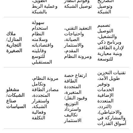
التصاريح
وقوائم انتظار
الطويل،
وتوصيل
توصيل الشبكة
وعملية الربط
الشبكة
بالشبكة
سهولة
تصميم
التعقيد التقني،
استخدام
التوصيل
واحتياجات
النظام
ملاك
والتشغيل،
الصيانة،
وسلامته
المنازل/
وبرنامج ذكي
والاستثمار
واقتصادياته
التجارية
لإدارة الطاقة،
المقدم،
وقابليته
الصغيرة
وبنية معيارية
ومرونة النظام
للتوسع
للتوسعة
المستقبلي
تقنيات التخزين
ارتفاع حصة
طويل الأمد،
مرونة النظام،
الطاقة
وتوفير
وتكامل
المتجددة
الخدمات
مصادر الطاقة
مشغلو
المتغيرة،
الإضافية
المتجددة،
الشبكات/
وقيود النقل/
المتعددة
واستقرار
صناع
التوزيع،
(التردد،
الشبكة،
السياسات
واسترداد
والاحتياطي)،
وفعالية
تكاليف
والمشاركة في
التكلفة
الاستثمار
أسواق القدرات