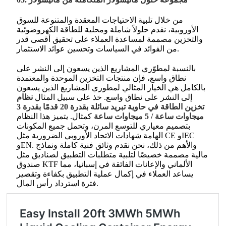
من خلال تلبية الاحتياجات المعقدة والمتنوعة للسوق
الأوروبية، نقدم حلولاً شاملة ومحلية للطاقة الكهروضوئية
والتخزين مصممة لمساعدة العملاء على تحقيق أقصى قدر
من الفوائد في السياسات وتحسين عوائد الاستثمار.
بالنسبة لمطوّري المشاريع الذين يسعون إلى النشر على
نطاق واسع، فإن منتجات التخزين الموحدة والمعتمدة
بالكامل هي الخيار المثالي لمطوري المشاريع الذين يسعون
إلى النشر على نطاق واسع. خذ على سبيل المثال
نظام
تخزين الطاقة في حاوية تبريد سائلة بقدرة 20 قدمًا بقدرة 3
ميجاوات ساعة / 5 ميجاوات ساعة
كمثال. يتميز هذا النظام
بتصميم معياري للتوسع المرن، وتحمل جميع المكونات
الهامة شهادات الاتحاد الأوروبي الضرورية مثل CE وIEC
وEN. والأهم من ذلك، نحن نقدم وثائق فنية كاملة ونماذج
مالية مصممة خصيصًا لتلبية متطلبات التطبيق لصناديق مثل
صندوق KTF الألماني والإعانات الفائقة في إسبانيا، مما
يساعد العملاء في إكمال عملية التطبيق بكفاءة وتقصير
فترة استرداد رأس المال.