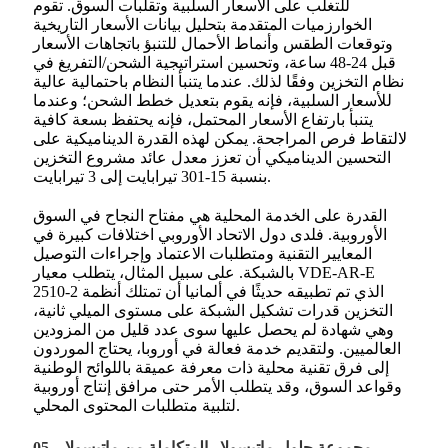
للتغلب على الأسعار السلبية وتقلبات السوق. تقوم
الخوارزميات المتقدمة بتحليل بيانات الأسعار التاريخية
وتوقعات الطقس وأنماط الأحمال للتنبؤ باتجاهات الأسعار
قبل 24-48 ساعة، وتحسين استراتيجية الشحن/التفريغ في
نظام التخزين وفقًا لذلك. عندما يتنبأ النظام باحتمالية عالية
للأسعار السلبية، فإنه يقوم بتعديل خطط الشحن؛ وعندما
يتنبأ بارتفاع الأسعار المحتمل، فإنه يحتفظ بسعة كافية
لالتقاط فرص المراجحة. يمكن لهذه القدرة الديناميكية على
التحسين الديناميكي أن تعزز معدل عائد مشروع التخزين
بنسبة 15-301 تيرابايت إلى 3 تيرابايت.
القدرة على الخدمة المحلية هي مفتاح النجاح في السوق
الأوروبية. فلدى دول الاتحاد الأوروبي اختلافات كبيرة في
المعايير التقنية ومتطلبات الاعتماد وإجراءات التوصيل
بالشبكة. على سبيل المثال، يتطلب معيار VDE-AR-E
2510-2 الذي تم تطبيقه حديثًا في ألمانيا أن تمتلك أنظمة
التخزين قدرات تشكيل الشبكة على مستوى الميلي ثانية،
وهي شهادة لم يحصل عليها سوى عدد قليل من المزودين
العالميين. ولتقديم خدمة فعالة في أوروبا، يحتاج الموردون
إلى فرق تقنية محلية ذات معرفة عميقة باللوائح الوطنية
وقواعد السوق، وقد يتطلب الأمر حتى مرافق إنتاج أوروبية
لتلبية متطلبات المحتوى المحلي.
05. مجموعة حلول ماتيسولار المتكاملة من ماتيسولار