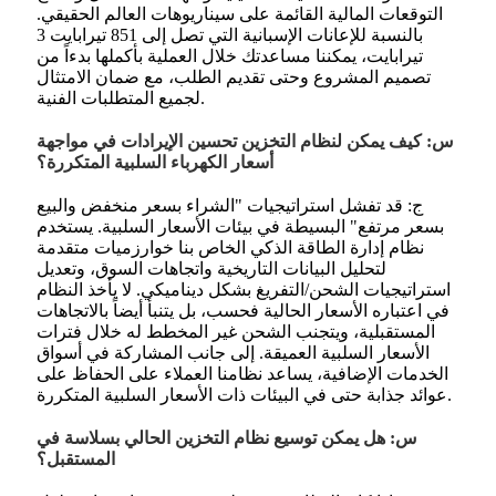
التوقعات المالية القائمة على سيناريوهات العالم الحقيقي.
بالنسبة للإعانات الإسبانية التي تصل إلى 851 تيرابايت 3
تيرابايت، يمكننا مساعدتك خلال العملية بأكملها بدءاً من
تصميم المشروع وحتى تقديم الطلب، مع ضمان الامتثال
لجميع المتطلبات الفنية.
س: كيف يمكن لنظام التخزين تحسين الإيرادات في مواجهة
أسعار الكهرباء السلبية المتكررة؟
ج: قد تفشل استراتيجيات "الشراء بسعر منخفض والبيع
بسعر مرتفع" البسيطة في بيئات الأسعار السلبية. يستخدم
نظام إدارة الطاقة الذكي الخاص بنا خوارزميات متقدمة
لتحليل البيانات التاريخية واتجاهات السوق، وتعديل
استراتيجيات الشحن/التفريغ بشكل ديناميكي. لا يأخذ النظام
في اعتباره الأسعار الحالية فحسب، بل يتنبأ أيضاً بالاتجاهات
المستقبلية، ويتجنب الشحن غير المخطط له خلال فترات
الأسعار السلبية العميقة. إلى جانب المشاركة في أسواق
الخدمات الإضافية، يساعد نظامنا العملاء على الحفاظ على
عوائد جذابة حتى في البيئات ذات الأسعار السلبية المتكررة.
س: هل يمكن توسيع نظام التخزين الحالي بسلاسة في
المستقبل؟