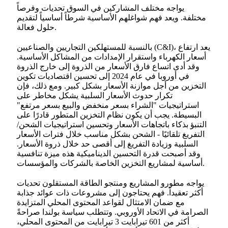
يواجه مختلف المشاركين في السوق تحديات وفرصاً
مختلفة. ويعد فهم شواغلهم الأساسية شرطاً أساسياً لتقديم
حلول فعالة.
بالنسبة للمستهلكين التجاريين والصناعيين (C&I)، يعد ارتفاع
أسعار الكهرباء واستقرار الإمدادات من المشاكل الأساسية.
وقد أدى اتساع فارق الأسعار من الذروة إلى خارج الذروة
في أوروبا في عام 2024 إلى تحسين اقتصاديات تكوين
التخزين من أجل موازنة الأسعار بشكل كبير. ومع ذلك، فإن
تكرار حدوث الأسعار السلبية يشكل مخاطر على
استراتيجيات "الشراء بسعر منخفض والبيع بسعر مرتفع"
البسيطة. يجب أن يكون نظام التخزين المتطور قادرًا على
التنبؤ بذكاء باتجاهات الأسعار وتحسين استراتيجيات الشحن/
التفريغ تلقائيًا - الشحن بشكل مناسب خلال فترات الأسعار
السلبية وزيادة التفريغ إلى أقصى حد خلال ذروة الأسعار.
وقد أصبحت قدرة التحسين الديناميكية هذه ميزة تنافسية
أساسية لمشاريع التخزين الخاصة بالشركات والمؤسسات.
يواجه مطورو المشاريع ومنتجو الطاقة المستقلون تحديات
أكثر تعقيداً. فهم يحتاجون إلى مشروعات ذات عوائد جذابة
مع ضمان الامتثال لقواعد المحتوى المحلي المتزايدة
الصرامة في الاتحاد الأوروبي. وتتطلب سياسة بولندا صراحةً
أكثر من 601 تيرابايت 3 تيرابايت من المحتوى المحلي،