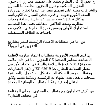
ج: نعم، إذا كان النظام يعتمد على تصميم معياري. إن حلول
التخزين السكنية وحلول التخزين الخاصة بنا للمنازل
والشركات مبنية على تصميم معياري. عندما تحتاج إلى زيادة
السعة الكهروضوئية أو قدرة شحن السيارات الكهربائية،
يمكنك تحقيق توسع سلس عن طريق إضافة وحدات
البطارية وسعة العاكس المقابلة. يحمي هذا التصميم
استثمارك الأولي ويضمن قدرة النظام على التكيف مع
احتياجات الطاقة المستقبلية.
س: ما هي متطلبات الاعتماد الرئيسية لنشر مشاريع
التخزين في أوروبا؟
ج: لدى السوق الأوروبية متطلبات اعتماد صارمة لأنظمة
التخزين، بما في ذلك علامة CE (المطابقة لمعايير الصحة
والسلامة والبيئة في الاتحاد الأوروبي)، وUN38.3 (سلامة
نقل البطاريات)، وIEC 62619 (معيار السلامة للبطاريات
الصناعية)، ومتطلبات رمز الشبكة الخاصة بكل بلد. تحمل
منتجاتنا بالفعل هذه الشهادات الرئيسية ويمكننا تقديم وثائق
امتثال إضافية وفقًا للمتطلبات الوطنية المحددة.
س: كيف تتعاملون مع متطلبات المحتوى المحلي المختلفة
في مختلف البلدان؟
ج: لتلبية متطلبات المحتوى المحلي مثل تلك الموجودة في