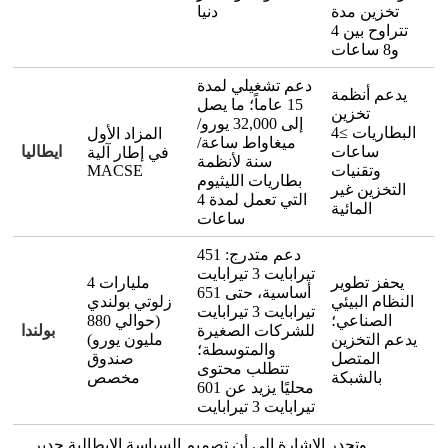
تخزين مدة
دنيا
تتراوح بين 4
و8 ساعات
دعم تشغيلي لمدة
يدعم أنظمة
15 عاماً؛ ما يصل
تخزين
إلى 32,000 يورو/
البطاريات ≥4
المزاد الأول
ميغاواط ساعة/
ساعات
ايطاليا
في إطار آلية
سنة لأنظمة
وتقنيات
MACSE
بطاريات الليثيوم
التخزين غير
التي تعمل لمدة 4
المائية
ساعات
دعم متدرج: 451
تيرابايت 3 تيرابايت
يحفز تطوير
4 مليارات
أساسية، حتى 651
النظام البيئي
زلوتي بولندي
تيرابايت 3 تيرابايت
الصناعي؛
(حوالي 880
للشركات الصغيرة
بولندا
يدعم التخزين
مليون يورو)
والمتوسطة؛
المتصل
صندوق
تتطلب محتوى
بالشبكة
مخصص
محليًا يزيد عن 601
تيرابايت 3 تيرابايت
وتجدر الإشارة إلى أن تصميم السياسة الإيطالية جدير