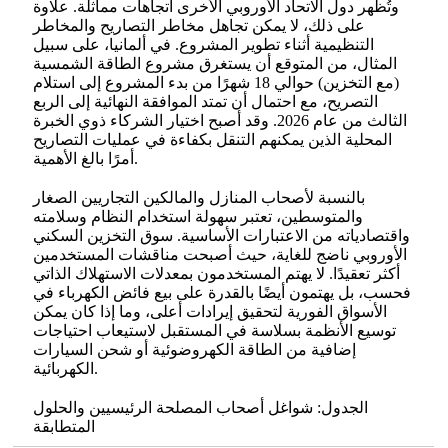
وتُظهر دول الاتحاد الأوروبي الأخرى اتجاهات مماثلة. علاوة
على ذلك، لا يمكن تجاهل مخاطر التصاريح والمخاطر
التنظيمية أثناء تطوير المشروع. في ألمانيا، على سبيل
المثال، من المتوقع أن يستغرق مشروع الطاقة الشمسية
(مع التخزين) حوالي 18 شهرًا من بدء المشروع إلى استلام
التصريح، مع احتمال أن تمتد الموافقة النهائية إلى الربع
الثالث من عام 2026. وقد أصبح اختيار الشركاء ذوي الخبرة
المحلية الذين يمكنهم التنقل بكفاءة في عمليات التصاريح
أمرًا بالغ الأهمية.
بالنسبة لأصحاب المنازل والمالكين التجاريين الصغار
والمتوسطين، تعتبر سهولة استخدام النظام وسلامته
واقتصادياته من الاعتبارات الأساسية. سوق التخزين السكني
الأوروبي ناضج للغاية، حيث أصبحت مناقشات المستخدمين
أكثر تعقيدًا. لا يهتم المستخدمون بمعدلات الاستهلاك الذاتي
فحسب، بل يهتمون أيضًا بالقدرة على بيع فائض الكهرباء في
الأسواق الفورية لتحقيق إيرادات أعلى، وما إذا كان يمكن
توسيع الأنظمة بسلاسة في المستقبل لاستيعاب احتياجات
إضافية من الطاقة الكهروضوئية أو شحن السيارات
الكهربائية.
الجدول: شواغل أصحاب المصلحة الرئيسيين والحلول
المتطابقة