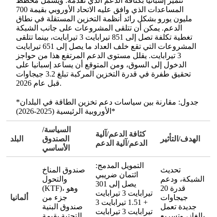
تتميز إسبانيا بكثافة الدعم الذي تقدمه. ويشمل مخطط
المساعدات الذي وافق عليه الاتحاد الأوروبي بقيمة 700
مليون يورو بشكل رائد أنظمة التخزين المستقلة في نطاق
الدعم. يمكن أن تتلقى المشروعات على جانب الشبكة
تغطية تكلفة تصل إلى 851 تيرابايت 3 تيرابايت، بينما تتلقى
المشروعات التي تقع خلف العداد ما يصل إلى 651 تيرابايت
3 تيرابايت. يقلل مستوى الدعم المرتفع هذا من حواجز
الدخول إلى السوق، ومن المتوقع أن يساعد إسبانيا على
تحقيق طفرة في قدرة التخزين المركبة تبلغ 3.2 جيجاوات
قبل عام 2026.
*جدول: مقارنة بين سياسات دعم تخزين الطاقة في البلدان
الأوروبية الرئيسية (2025-2026)*
السياسة/
كثافة الدعم/آلية
الهدف/التأثير
الصندوق
البلد
الدعم/آلية الدعم
الأساسي
التمويل المدمج:
تحديث
صندوق المناخ
ائتمان ضريبي
الشبكة، ودعم
والتحول
يصل إلى 301
قدرة 20
(KTF)، وهو
تيرابايت 3 تيرابايت
جيجاوات
جزء من
ألمانيا
+ 1.51 تيرابايت 3
جديدة تعمل
صندوق البنية
تيرابايت 3 تيرابايت
بالغاز، وتسريع
التحتية بقيمة