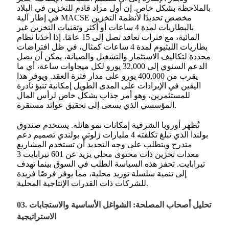
بالملاحظة بشكل خاص. إن أول مزاد قادم للتخزين في البلاد
في إطار آلية MACSE مخصص تحديدًا لأنظمة التخزين
بالبطاريات لمدة 4 ساعات أو أكثر وتقنيات التخزين غير
المائية، مع فترات تعاقد تصل إلى 15 عامًا. إذا أخذنا نظام
بطاريات الليثيوم لمدة 4 ساعات كمثال، في ظل افتراضات
محددة لتكاليف الاستثمار والتشغيل والصيانة، يمكن أن يصل
الدعم السنوي إلى 32,000 يورو لكل ميجاوات ساعة، أي ما
يقرب من 400,000 يورو على مدار فترة العقد. ويوفر هذا
اليقين في الإيرادات على المدى الطويل إمكانية تنبؤ نادرة
للمستثمرين، وهو أمر جذاب بشكل خاص لرأس المال
المؤسسي الذي يسعى إلى تحقيق عوائد مستقرة.
تُظهر أوروبا الشرقية إمكانات نمو هائلة. يستخدم صندوق
بولندا الذي تبلغ تكلفته 4 مليارات زلوتي بولندي تصميم دعم
متدرج ويتطلب على وجه التحديد أن تستخدم المشاريع
معدات تخزين ذات محتوى محلي يزيد عن 601 تيرابايت 3
تيرابايت. تحفز هذه السياسة الطلب في السوق بينما تهدف
إلى تنمية سلسلة توريد محلية، مما يوفر فرصًا فريدة
للشركات ذات القدرات الإنتاجية المحلية.
03. تحليل أصحاب المصلحة: الشواغل الأساسية والاستجابات
الاستراتيجية