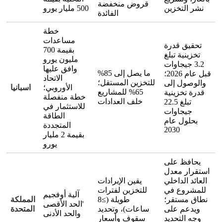
قروض منخفضة
نشر التخزين
500 مليار يورو
الفائدة
خطة
مساعدات
تحقيق قدرة
بقيمة 700
تخزينية تبلغ
مليون يورو
3.2 جيجاوات
وافق عليها
ما يصل إلى 85%
قبل عام 2026؛
الاتحاد
للتخزين المستقل؛
والوصول إلى
الأوروبي؛
اسبانيا
65% للمشاريع
قدرة تخزينية
خطة منفصلة
خلف العدادات
تبلغ 22.5
للاستثمار في
جيجاوات
الطاقة
بحلول عام
المتجددة
2030
بقيمة 2 مليار
يورو
يحافظ على
استقرار معدل
العائد الداخلي
يقين الإيرادات
للمشروع في
للتخزين لفترات
آلية أوفجيم
نطاق مستقر؛
طويلة (≥8
المملكة
'الحد الأقصى
ويدعم على
ساعات)، وتحديد
المتحدة
والحد الأدنى
وجه التحديد
سقوف وأسعار