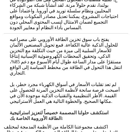
بولندا، نقدم حلولاً مرنة. لقد أنشأنا شبكة من الشركاء
المحليين ونظام سلسلة توريد في أوروبا. واعتماداً على
احتياجات المشروع، يمكننا تعديل مصادر المكونات ومواقع
التجميع لضمان الامتثال لنسب المحتوى المحلي دون
المساس بأداء النظام أو معايير الجودة.
يفتح باب سوق تخزين الطاقة الأوروبي على مصراعيه
للحلول الذكية عالية الكفاءة. فمع تحويل المصنعين الألمان
للأسعار السلبية إلى ميزة من حيث التكلفة مع التخزين
الذكي، وتحقيق المحطات الكهروضوئية الإسبانية إنتاجًا
مستقرًا على مدار الساعة طوال أيام الأسبوع مع دعم 85%،
انتقل هذا التحول في الطاقة من مخطط السياسة إلى الواقع
التجاري.
لم تعد تقلبات الأسعار في أسواق الكهرباء مجرد خطر، بل
أصبحت فرصة سانحة لأنظمة التخزين المرنة للحصول على
القيمة. الأطر التنظيمية والتقنيات الذكية موجودة الآن في
مكانها الصحيح. والخطوة التالية هي العمل الاستراتيجي.
استكشف حلولنا المصممة خصيصاً لتعزيز استراتيجية
الطاقة الأوروبية الخاصة بك:
اكتشف مجموعتنا الكاملة من الأنظمة المدمجة لمختلف