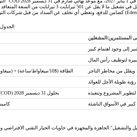
الجدول 1: تحليل النموذج الاقتصادي الأساسي لمشروع ألماغا ب
على المستثمرين/المشغلين
السعة (~ $15k/ميغاواط/شهر) + الطاقة ($10/ميغاواط/ساعة)
تاريخ التشغيل التجاري (COD) بحلول 31 ديسمبر 2028
كاميسا