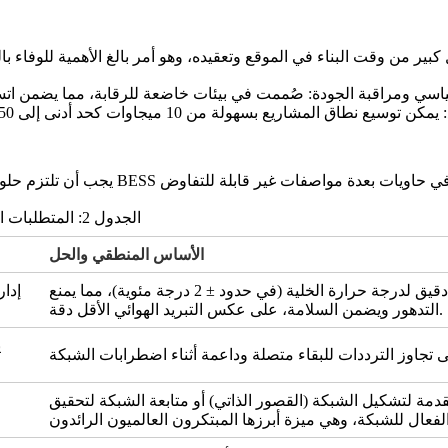
 من وقت البناء في الموقع وتعقيده، وهو أمر بالغ الأهمية للوفاء بالم
المشاريع بسهولة من 10 ميجاوات كحد أدنى إلى 150 ميجاوات كحد أقصى من خلال تجميع وحدات حاويات متعددة
الجدول 2: المتطلبات الفنية الرئيسية للحاويات المعبأة في حاويات لألما جي بي إيه
الأساس المنطقي والحل
أنظمة التبريد السائل ضرورية. فهي تحافظ على انتظام دقيق لدرجة حرارة الخلية (في حدود ± 2 درجة مئوية)، مما يمنع
إدار
التدهور ويضمن السلامة، على عكس التبريد الهوائي الأقل دقة.
ي
دمة لتشكيل الشبكة (القصور الذاتي) أو متابعة الشبكة لتحقيق
الفعال للشبكة، وهي ميزة أبرزها المبتكرون العالميون الرائدون