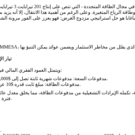
. وعلى الرغم من أهمية هذا الانتقال، إلا أنه يزي
لماغابا هو حل استراتيجي مزدوج الغرض: فهو يعزز على الفور مرونة الش
2.1 تي
:
ويتمثل العمود الفقري المالي ف
مدفوعات السعة: مدفوعات شهرية ثابتة تصل إلى $15,000 لكل ميجاوات من السعة المتاحة، مع مراعاة مقاييس الأداء.
مدفوعات الطاقة: مبلغ ثابت قدره $10 عن كل ميجاوات ساعة من الكهرباء التي يتم توصيلها إلى الشبكة.
فترة استرداد أقل من خمس سنوات للمشاريع المنفذة بشكل جيد.
:
المدة: تمتد العقود لمدة تصل إلى 15 عاماً من التشغيل التجاري.