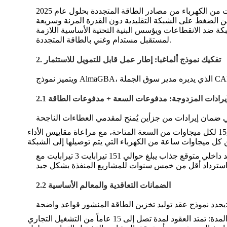
وفي الوقت نفسه، أدى دفع الأرجنتين نحو تحقيق أهدافها في مجال الطاقة المتجددة - التي تنص على إنتاج 201 تيرابايت 3 تيرابايت من الكهرباء من مصادر الطاقة المتجددة بحلول عام 2025
د من الضغط على الشبكة التقليدية دون القدرة المرنة وسريعة
بكة ضد الانقطاعات ويؤسس البنية التحتية الأساسية اللازمة
لمستقبل مستدام وغني بالطاقة المتجددة.
2. تفكيك نموذج ألماغبا: إطار عمل قابل للتمويل للاستثمار
ار الإيرادات المزدوجة: مدفوعات السعة + مدفوعات الطاقة
ي ضمان إيرادات من جزأين يُمنح لمقدمي العطاءات الناجحة
ويوفر هذا الهيكل حدًا أدنى ثابتًا للدخل من مدفوعات الطاقة، تكمله الإيرادات التشغيلية من مدفوعات الطاقة، مما يخلق معدل عائد داخلي متوقع جذاب يبلغ حوالي 151 تيرابايت 3 تيرابايت مع
2.2 الضمانات التعاقدية والمعالم الأساسية
يحدد نموذج عقد توليد تخزين الطاقة المنشور قواعد واضحة