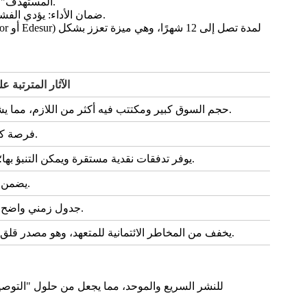
التواريخ الحرجة: يجب أن تحقق المشاريع التشغيل التجاري بحلول "COD المستهدف" في 1 يناير 2027، مع موعد نهائي صارم في 31 ديسمبر 2028.
ضمان الأداء: يؤدي الفشل في تشغيل ما لا يقل عن 501 تيرابايت 3 تيرابايت من السعة المتعاقد عليها بحلول الموعد النهائي إلى إنهاء العقد ومصادرة الضمانات.
الآثار المترتبة 
حجم السوق كبير ومكتتب فيه أكثر من اللازم، مما يشير إلى وجود اهتمام كبير.
فرصة كبيرة لتوظيف رأس المال.
يوفر تدفقات نقدية مستقرة ويمكن التنبؤ بها؛ ويقلل من مخاطر التاجر.
يضمن رؤية طويلة الأجل للعوائد.
جدول زمني واضح لتطوير المشروع وتنفيذه.
يخفف من المخاطر الائتمانية للمتعهد، وهو مصدر قلق كبير في الأسواق الناشئة.