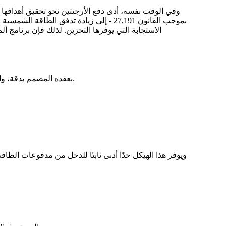
بموجب القانون 27,191 - إلى زيادة تدفق الطاقة الشمسية وطاقة الرياح المتغيرة
الاستجابة التي يوفرها التخزين. لذلك فإن برنامج أ
ويتميز نموذج AlmaGBA، الذي يديره مدير سوق الجملة CAMMESA، بعقده المصمم بدقة، والذي يقلل من مخاطر الاستثمار ويضمن عوائد يمكن التنبؤ بها.