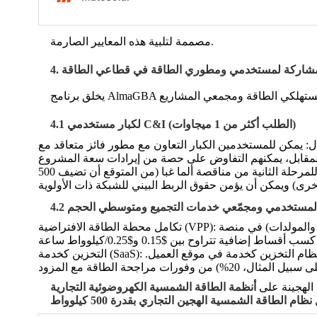
مصممة لتلبية هذه المعايير الصارمة.
4.1 لكبار مستخدمي C&I (الطلب أكثر من 1 ميجاوات)
التوقيت الاستراتيجي: إن التعامل مع المطورين قبل الربع الأول من عام 2026 أمر بالغ الأهمية. هذا يضع الشركات في وضع إيجابي للمرحلة الثانية من مناقصة ألما غبا (من المتوقع أن تضيف 500
سبة لمستخدمي ومجمّعي خدمات التجميع ومتوسطي الحجم
تكامل محطة الطاقة الافتراضية (VPP): يمكن للشركات تسجيل الأصول الموزعة (التخزين خلف العداد، والمولدات) في منصة VPP. من خلال السماح بإرسال هذه الموارد المجمعة للاستجابة
التخزين كخدمة (SaaS): بالنسبة للمستخدمين الذين يسعون للحصول على مزايا بدون رأس مال مقدم، يقوم مزودو خدمات التخزين كخدمة بتركيب وتشغيل نظام التخزين كخدمة في موقع العميل.
 الهجينة على
أنظمة الطاقة الشمسية الكهروضوئية التجارية
نظام الطاقة الشمسية الهجين التجاري بقدرة 500 كيلوواط