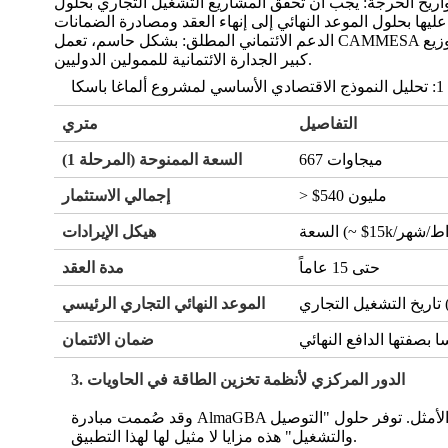
الدعم الائتماني المطلق: بشكل حاسم، تعمل CAMMESA كضامن للدفع، وتغطي أي تخلف عن السداد من قبل شركات التوزيع (Edenor أو Edesur) لمدة تصل إلى 12 شهرًا، وهي ميزة تعزز بشكل
.
كبير الجدارة الائتمانية للممولين الدوليين
اسكا
التفاصيل
متري
667 ميجاوات
السعة الممنوحة (المرحلة 1)
> $540 مليون
إجمالي الاستثمار
هيكل الإيرادات
حتى 15 عاماً
مدة العقد
الموعد النهائي التجاري الرئيسي
 بصفتها الدافع النهائي
ضمان الائتمان
3. الدور المركزي لأنظمة تخزين الطاقة في الحاويات
وقد صُممت مبادرة AlmaGBA للنشر السريع والموحد، مما يجعل من حلول "التوصيل والتشغيل" الجاهزة والمجهزة في حاويات الخيار التقني الافتراضي والأمثل. توفر حلول "التوصيل
والتشغيل" هذه مزايا لا مثيل لها لهذا التطبيق.