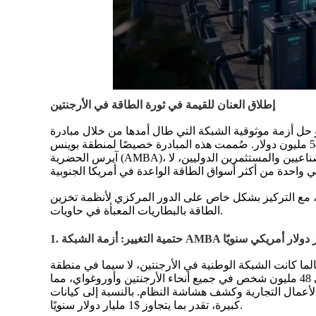
إطلاق العنان للقيمة في ثورة الطاقة في الأرجنتين
ل أمدها من خلال مبادرة AlmaGBA الرائدة في مجال تخزين الطاقة. وقد تجاوز عدد المشاركين في المناقصة الأولى
. صُممت هذه المبادرة خصيصًا لمنطقة بوينس
آيرس الحضرية (AMBA)، وهي تقدم نموذجًا مبتكرًا وقابلاً للتمويل يضمن إيرادات طويلة الأجل لأصول التخزين. بالنسبة لمستخدمي الطاقة التجاريين والصناعيين والمستثمرين الدوليين، لا
كة، مع التركيز بشكل خاص على الدور المركزي لأنظمة تخزين
الطاقة بالبطاريات المعبأة في حاويات.
 الأرجنتين، لا سيما في منطقة AMBA ذات الكثافة السكانية العالية، عرضة لعدم
الاستقرار. وحدث تذكير صارخ بذلك في يونيو 2019، عندما أدى انقطاع التيار الكهربائي الهائل إلى انقطاع التيار الكهربائي عن حوالي 48 مليون شخص في جميع أنحاء الأرجنتين وأوروغواي، مما
لأعمال التجارية وكشف هشاشة النظام
. بالنسبة إلى كيانات C&I في AMBA، يُترجم عدم الاستقرار هذا إلى اضطراب تشغيلي مباشر وخسائر مالية
كبيرة، تقدر بما يتجاوز $1 مليار دولار سنويًا.