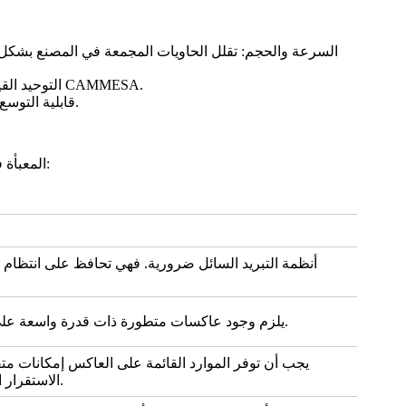
السرعة والحجم: تقلل الحاويات المجمعة في المصنع بشكل كبير
.
التوحيد القياسي ومراقبة الجودة: صُممت في بيئات خاضعة للرقابة، مما يضمن اتساق الأداء والموثوقية، وتلبية المتطلبات الفنية الصارمة لشركة CAMMESA
.
قابلية التوسع: يمكن توسيع نطاق 
لضمان الأداء وطول العمر والامتثال للشبكة في AMBA، يجب أن تلتزم حلول BESS المعبأة في حاويات بعدة مواصفات غير قابلة للتفاوض:
يلزم وجود عاكسات متطورة ذات قدرة واسعة على تجاوز الترددات للبقاء متصلة وداعمة أثناء اضطرابات الشبكة.
يجب أن توفر الموارد القائمة على العاكس إمكانات متق
.
الاستقرار 