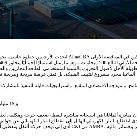
اتخذت الأرجنتين خطوة حاسمة نحو حل أزمة موثوقية الشبكة التي طا
نامج، ونموذجه الاقتصادي المقنع، واستراتيجيات قابلة للتنفيذ للمشار
1. حتمية التغيير: أزمة الشبكة AMBA و $1 مليار دولار أمريكي سنويًا
ن مبادرة ألماغابا هي استجابة مباشرة لنقطة ضعف حرجة ومكلفة. لطالما كانت الشبكة الوطنية في
أدى إلى توقف حركة النقل وتعطيل ا