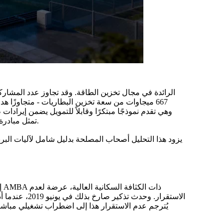
667 ميجاوات من سعة تخزين البطاريات - متجاوزًا هدفه الأولي البالغ 500 ميجاوات - وهو ما يمثل استثمارًا إجماليًا يتجاوز $540 مليون دولار
تمثل مبادرة ألماغبا مجرد مشروع لتثبيت الشبكة، بل تمثل فرصة مربحة ومربحة في واحدة من أكثر أسواق الطاقة الواعدة في أمريكا الجنوبية.
يزود هذا التحليل أصحاب المصلحة بدليل شامل لآليات البر
إ