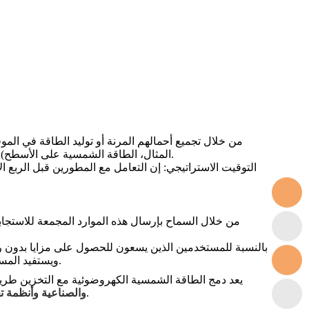
المثال، الطاقة الشمسية على الأسطح)، يمكنهم مساعدة مشروع التخزين على تحسين خدمات الشبكة. وفي المقابل، يمكنهم التفاوض على حصة من إيرادات سعة المشروع.
ويستفيد المستخدم من انخفاض رسوم الطلب والطاقة الاحتياطية، ويتقاسم جزءًا (على سبيل المثال، 20%) من وفورات مراجحة الطاقة مع المزود.
يعد دمج الطاقة الشمسية الكهروضوئية مع التخزين طريق
.
والصناعية وأنظمة ت