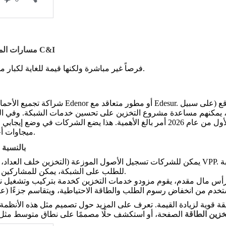
4. مسارات المشاركة لمستخدمي ومطوري الطاقة في قطاعي الطاقة C&I
يخلق برنامج AlmaGBA فرصاً غير مباشرة ولكنها قيمة للغاية لكبار مستهلكي الطاقة ومجمعي المشاريع.
. من خلال تجميع أحمالهم المرنة أو توليد الطاقة في الموقع (على سبيل
شراكة تجميع الأحمال: يمكن للمستخدمين الكبار التعاون مع مطور فائز متعاقد مع Edenor أو مطور متعاقد مع Edesur
ميجاوات أخرى) ويمكن أن يؤمن حقوق الربط البيني للشبكة ذات الأولوية.
4.2 بالن
للطلب على الشبكة، يمكن للمشاركين كسب أقساط إضافية تتراوح بين $0.15 و$0.25/كيلوواط ساعة.
ة قوية لزيادة القيمة. تعرف على المزيد حول تصميم مثل هذه الأنظمة
خزين الطاقة
الصفحة، أو استكشف حلًا مصممًا على نطاق متوسط مثل