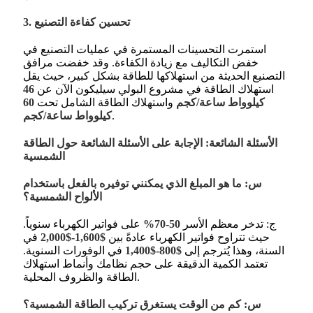
3. تحسين كفاءة التصنيع
استمرت التحسينات المستمرة في عمليات التصنيع في
خفض التكاليف مع زيادة الكفاءة. وقد خفضت مرافق
التصنيع الحديثة من استهلاكها للطاقة بشكل كبير، حيث يقل
استهلاك الطاقة في مشروع البولي سيليكون الآن عن
46
كيلوواط ساعة/كجم
واستهلاك الطاقة الشامل تحت
60
.
كيلوواط ساعة/كجم
الأسئلة الشائعة: الإجابة على الأسئلة الشائعة حول الطاقة
الشمسية
س: ما هو المبلغ الذي يمكنني توفيره بالفعل باستخدام
الألواح الشمسية؟
ج: تدخر معظم الأسر
50-70%
على فواتير الكهرباء سنوياً.
حيث تتراوح فواتير الكهرباء عادةً بين
$1,600-$2,000
في
السنة، وهذا يُترجم إلى
$800-$1,400
في الوفورات السنوية
.
تعتمد الكمية الدقيقة على حجم نظامك وأنماط استهلاك
الطاقة والظروف المحلية.
س: كم من الوقت يستغرق تركيب الطاقة الشمسية؟