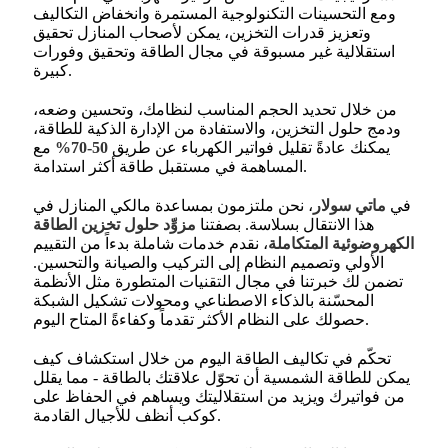
ومع التحسينات التكنولوجية المستمرة وانخفاض التكاليف
وتعزيز قدرات التخزين، يمكن لأصحاب المنازل تحقيق
استقلالية غير مسبوقة في مجال الطاقة وتحقيق وفورات
كبيرة.
من خلال تحديد الحجم المناسب لنظامك، وتحسين وضعه،
ودمج حلول التخزين، والاستفادة من الإدارة الذكية للطاقة،
يمكنك عادةً تقليل فواتير الكهرباء عن طريق
50-70%
مع
المساهمة في مستقبل طاقة أكثر استدامة.
في
ماتي سولار
، نحن ملتزمون بمساعدة مالكي المنازل في
هذا الانتقال بسلاسة. بصفتنا
مزوِّد حلول تخزين الطاقة
الكهروضوئية المتكاملة
، نقدم خدمات شاملة بدءاً من التقييم
الأولي وتصميم النظام إلى التركيب والصيانة والتحسين.
تضمن لك خبرتنا في مجال التقنيات المتطورة مثل الأنظمة
المحسّنة بالذكاء الاصطناعي ومحولات تشكيل الشبكة
حصولك على النظام الأكثر تقدماً وكفاءةً المتاح اليوم.
تحكّم في تكاليف الطاقة اليوم من خلال استكشاف كيف
يمكن للطاقة الشمسية أن تحوّل علاقتك بالطاقة - مما يقلل
من فواتيرك ويزيد من استقلاليتك ويساهم في الحفاظ على
كوكب أنظف للأجيال القادمة.