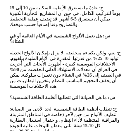
ج: عادةً ما تستغرق الأنظمة السكنية
من 10 إلى 15
يوماً
للتركيب الكامل، في حين أن المشاريع التجارية الكبيرة
يمكن أن تستغرق
5-6 أشهر
. قد تضيف عملية التخطيط
والتصاريح وقتاً إضافياً حسب موقعك.
س: هل تعمل الألواح الشمسية في الأيام الغائمة أو في
الشتاء؟
ج: نعم، ولكن بكفاءة منخفضة. لا يزال بإمكان الألواح الحديثة
توليد
10-25%
من قدرتها المقدرة في الأيام الملبدة بالغيوم.
الاختلافات الموسمية كبيرة - أظهرت الأبحاث التي أُجريت
في العراق أن معدلات الاستهلاك الذاتي انخفضت من
90%
في الصيف
إلى
26% في الشتاء
دون تغييرات سلوكية
. يمكن
أن يخفف التحجيم المناسب للنظام وتخزين البطاريات من
هذه الاختلافات الموسمية.
س: ما هي الصيانة التي تتطلبها أنظمة الطاقة الشمسية؟
ج: تتطلب أنظمة الطاقة الشمسية الحد الأدنى من الصيانة:
تنظيف الألواح من حين لآخر (خاصة في المناطق المتربة)،
والمراقبة المنتظمة لأداء النظام، واحتمال استبدال البطارية
كل
10-15 سنة
. تأتي معظم اللوحات عالية الجودة