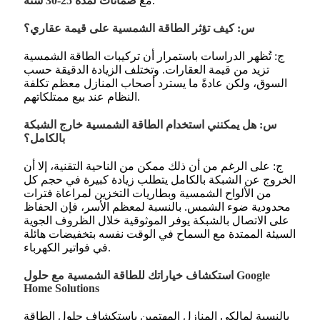
.
مع
ضمانات لمدة 25-30 سنة
س: كيف تؤثر الطاقة الشمسية على قيمة عقاري؟
ج: تُظهر الدراسات باستمرار أن تركيبات الطاقة الشمسية
تزيد من قيمة العقارات. وتختلف الزيادة الدقيقة حسب
السوق، ولكن عادةً ما يسترد أصحاب المنازل معظم تكلفة
النظام عند بيع ممتلكاتهم.
س: هل يمكنني استخدام الطاقة الشمسية خارج الشبكة
بالكامل؟
ج: على الرغم من أن ذلك ممكن من الناحية التقنية، إلا أن
الخروج عن الشبكة بالكامل يتطلب زيادة كبيرة في حجم كل
من الألواح الشمسية وبطاريات التخزين لمراعاة فترات
محدودية ضوء الشمس. بالنسبة لمعظم الأسر، فإن الحفاظ
على الاتصال بالشبكة يوفر الموثوقية خلال الظروف الجوية
السيئة الممتدة مع السماح في الوقت نفسه بتخفيضات هائلة
في فواتير الكهرباء.
استكشاف خياراتك للطاقة الشمسية مع حلول Google
Home Solutions
بالنسبة لمالكي المنازل المهتمين باستكشاف حلول الطاقة