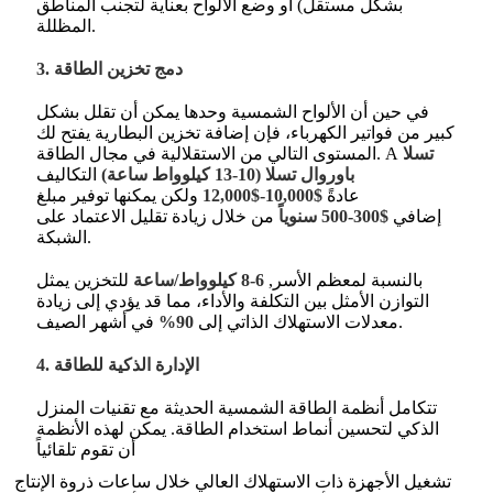
بشكل مستقل) أو وضع الألواح بعناية لتجنب المناطق
المظللة.
3. دمج تخزين الطاقة
في حين أن الألواح الشمسية وحدها يمكن أن تقلل بشكل
كبير من فواتير الكهرباء، فإن إضافة تخزين البطارية يفتح لك
تسلا
المستوى التالي من الاستقلالية في مجال الطاقة. A
باوروال تسلا (10-13 كيلوواط ساعة)
التكاليف
عادةً
$10,000-$12,000
ولكن يمكنها توفير مبلغ
إضافي
$300-500 سنوياً
من خلال زيادة تقليل الاعتماد على
.
الشبكة
بالنسبة لمعظم الأسر,
6-8 كيلوواط/ساعة
للتخزين يمثل
التوازن الأمثل بين التكلفة والأداء، مما قد يؤدي إلى زيادة
.
معدلات الاستهلاك الذاتي إلى
90%
في أشهر الصيف
4. الإدارة الذكية للطاقة
تتكامل أنظمة الطاقة الشمسية الحديثة مع تقنيات المنزل
الذكي لتحسين أنماط استخدام الطاقة. يمكن لهذه الأنظمة
أن تقوم تلقائياً
تشغيل الأجهزة ذات الاستهلاك العالي خلال ساعات ذروة الإنتاج