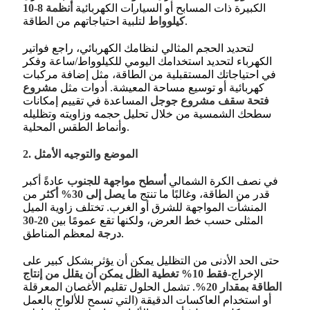
الكبيرة ذات المسابح أو السيارات الكهربائية
أنظمة 8-10
لتلبية احتياجاتهم من الطاقة.
كيلوواط
لتحديد الحجم المثالي لنظامك الكهربائي، راجع فواتير
الكهرباء لتحديد استخدامك اليومي للكيلوواط/ساعة وفكر
في احتياجاتك المستقبلية من الطاقة، مثل إضافة مركبات
كهربائية أو توسيع مساحة المعيشة. أدوات مثل
مشروع
فتحة سقف مشروع جوجل
المساعدة في تقييم إمكانات
سطحك الشمسية من خلال تحليل حجمه وزاويته وتظليله
.
وأنماط الطقس المحلية
2. الموضع والتوجيه الأمثل
في نصف الكرة الشمالي
أسطح مواجهة للجنوب
عادةً أكبر
قدر من الطاقة، وغالبًا ما تنتج
ما يصل إلى 30% أكثر
من
المنشآت المواجهة للشرق أو الغرب
. تختلف زاوية الميل
المثلى حسب خط العرض، ولكنها تقع عمومًا بين
20-30
لمعظم المناطق.
درجة
حتى الحد الأدنى من التظليل يمكن أن يؤثر بشكل كبير على
الإخراج-
فقط 10% تغطية الظل يمكن أن يقلل من إنتاج
الطاقة بمقدار 20%
. تشمل الحلول تقليم الأغصان المعرقلة
أو استخدام العاكسات الدقيقة (التي تسمح للألواح بالعمل