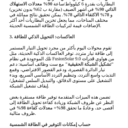
البطاريات بقدرة 6 كيلوواط/ساعة
90% معدلات الاستهلاك
الذاتي 90%
في أشهر الصيف (مقارنة ب 62% بدون تخزين)
و
78% الاكتفاء الذاتي 78%
. يمكن تحقيق نتائج مماثلة في
مختلف المناخات، مما يجعل تخزين البطاريات أحد أكثر
الإضافات قيمة لتركيبات الطاقة الشمسية الحديثة.
3. العاكسات: التحويل الذكي للطاقة
تقوم محولات اليوم بأكثر من مجرد تحويل التيار المستمر
إلى طاقة تيار متردد. توفر العاكسات الذكية الحديثة، مثل
تلك الموجودة في نظام FusionSolar 9.0 من هواوي
قدرات
"تشكيل الشبكة الحقيقية"
مع ست وظائف أساسية: دعم
تيار الدائرة القصيرة، ودعم القصور الافتراضي، وقمع
التذبذب واسع التردد، وتنظيم التردد الأساسي السريع، وبدء
التشغيل على مستوى الدقائق، والتبديل السلس لتشغيل/
.
إيقاف تشغيل الشبكة
تضمن هذه الميزات المتقدمة توفير طاقة مستقرة بغض
النظر عن ظروف الشبكة وزيادة كفاءة تحويل الطاقة إلى
أقصى حد، وعادةً ما تحقق
98%+ معدلات كفاءة 98%
في
ظروف مثالية.
حساب إمكانات التوفير في الطاقة الشمسية