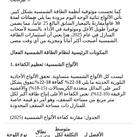
كما تحسنت موثوقية أنظمة الطاقة الشمسية بشكل كبير.
تأتي الألواح ثنائية الوجه اليوم مزودة بما يلي
ضمانات لمدة
30 عاماً
مقارنةً بالمعيار السابق البالغ 25 عاماً، مما يضمن
توفيراً طويل الأجل وموثوقية في الأداء
. بالنسبة لأصحاب
المنازل في عام 2025، هذا يعني أن استثمارات الطاقة
الشمسية أصبحت أكثر أماناً ومجزية من أي وقت مضى.
المكونات الرئيسية لنظام الطاقة الشمسية الفعال
1. الألواح الشمسية: تعظيم الكفاءة
ليست كل الألواح الشمسية متساوية. تحقق الألواح الأحادية
البلورية الحديثة ما يلي
18-22% كفاءة 18-22%
تتفوق بشكل
كبير على البدائل متعددة الكريستالات (15-18%) والأغشية
الرقيقة (10-12%)
. تعني الكفاءة الأعلى إنتاج طاقة أكبر لكل
متر مربع من مساحة السقف، وهو أمر ذو قيمة خاصة
للمنازل ذات مساحة السقف المحدودة.
الجدول: مقارنة كفاءة الألواح الشمسية (2025)
متوسط
نطاق
الأفضل لـ
التكلفة لكل
نوع اللوحة