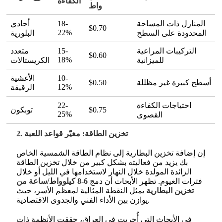
الكفاءة
واط
المنازل ذات المساحة
18-
أحادي
$0.70
22%
المحدودة على السطح
البلورية
التركيبات المراعية
15-
متعدد
$0.60
18%
للميزانية
الكريستالات
10-
الأغشية
أسطح كبيرة غير مظللة
$0.50
12%
الرقيقة
احتياجات الكفاءة
22-
$0.75
توبكون
25%
القصوى
2. تخزين الطاقة: مغيّر قواعد اللعبة
إن إضافة تخزين البطارية إلى نظام الطاقة الشمسية الخاص
بك يزيد من فعاليته بشكل كبير من خلال تخزين الطاقة
الزائدة المولدة خلال النهار لاستخدامها في الليل أو خلال
فترات الغيوم. تظهر الأبحاث أن دمج
6-8 كيلوواط/ساعة من
تخزين البطارية
يمثل النقطة المثالية لمعظم الأسر، حيث
.
يوازن بين الأداء الفني والجدوى الاقتصادية
في الأبحاث التي أُجريت في العراق، حققت الأنظمة ذات