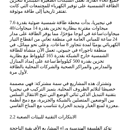
جميع أنحاء القارة، تعمل الشبكات الصغيرة المبتكرة لتخزين
الطاقة الشمسية على توفير الكهرباء للمجتمعات التي كانت
تفتقر تاريخياً إلى طاقة موثوقة.
في نيجيريا، بدأت محطة طاقة شمسية ضوئية بقدرة 7.6
ميجاوات مقترنة ببطارية تخزين بقدرة 14 ميجاوات/40
ميجاوات/ساعة في أبوجا مؤخرًا، مما يوفر الطاقة على مدار
24 ساعة للمباني العامة في منطقة تعاني من انقطاع التيار
الكهربائي يوميًا لمدة تتجاوز 8 ساعات. وعلى نحو مماثل، في
منطقة تاجوراء في جيبوتي، تعمل الآن منشأة للطاقة
الشمسية خارج الشبكة بقدرة 165 كيلوواط مع بطارية
تخزين بقدرة 500 كيلوواط/ساعة على إمداد المنازل
والمدارس والمراكز الصحية والشركات المحلية بالطاقة
لأول مرة.
وتشترك هذه المشاريع في سمة مشتركة: فهي مصممة
خصيصًا لتلائم الظروف المحلية. يتميز التركيب في نيجيريا
بتقنية التبديل الذكي ثنائي الوضع التي تتيح الانتقال السلس
بين الوضعين المتصلين بالشبكة والجزيرة، مع دمج أنظمة
معززة لمنع الغبار وتبديد الحرارة تتناسب مع المناخ القاسي.
2.2 الابتكارات التقنية للبيئات الصعبة
تؤكد الفلسفة الهندسية وراء المشاريع الأفريقية الناجحة