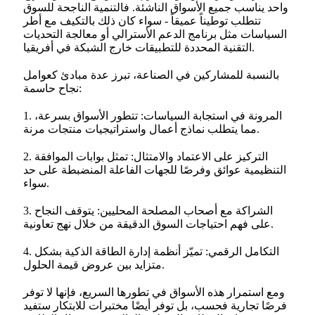
واحد يناسب جميع الأسواق الناشئة. فالتنمية الناجحة للسوق
تتطلب توطيناً عميقاً - سواء كان ذلك بالتكيف مع أطر
السياسات مثل برنامج الدعم الأسترالي أو معالجة التحديات
التقنية المحددة للتطبيقات خارج الشبكة في أفريقيا.
بالنسبة للمشاركين في الصناعة، تبرز عدة مبادئ كعوامل
نجاح حاسمة:
1. المرونة في استجابة السياسات: تتطور الأسواق بسرعة،
مما يتطلب نماذج أعمال واستراتيجيات منتجات مرنة.
2. التركيز على الاعتماد والامتثال: تمثل بوابات الموافقة
التنظيمية عوائق وفرصًا للجهات الفاعلة المنضبطة على حد
سواء.
3. الشراكة مع أصحاب المصلحة المحليين: يتوقف النجاح
على فهم احتياجات السوق الدقيقة من خلال نهج تعاونية.
4. التكامل الرقمي: تميّز أنظمة إدارة الطاقة الذكية بشكل
متزايد بين عروض قيمة الحلول.
ومع استمرار هذه الأسواق في تطورها السريع، فإنها لا توفر
فرصًا تجارية فحسب، بل توفر أيضًا مختبرات للابتكار ستفيد