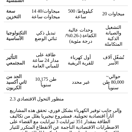
الشمسية
500 كيلوواط/
14 ميجاوات/40
سعة
20 ميجاوات
ساعة
ميجاوات ساعة
التخزين
التشغيل
وحدات عالية
والصيانة
تبديل ذكي
التكنولوجيا
الكفاءة (-0.26%/
الذكية
ثنائي الوضع
الأساسية
درجة مئوية)
المتكاملة
طاقة على
تُشغّل آلاف
أول كهرباء
التأثير
مدار 24 ساعة
الأسر
للقرية الريفية
المجتمعي
للمباني العامة
~حوالي
الحد من
10,175 طن
80,000 طن
غير محدد
ثاني أكسيد
سنوياً
سنوياً
الكربون
2.3 منظور التحول الاقتصادي
وإلى جانب توفير الكهرباء بشكل فوري، تحقق هذه المشاريع
آثاراً اقتصادية تحويلية. فمشروع نيجيريا يقلل من تكاليف
الطاقة بمقدار 351 تيرابايت 3 تيرابايت مع القضاء على
الاضطرابات الاقتصادية الناجمة عن الانقطاع المتكرر للتيار