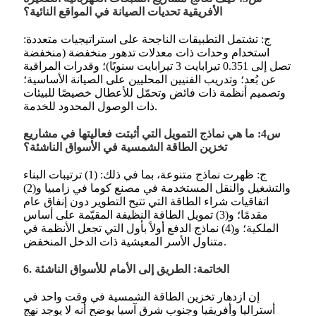
الأفريقية تحديات الصيانة في المواقع النائية؟
ج: تشتمل التطبيقات الناجحة على استراتيجيات متعددة:
استخدام وحدات ذات معدلات تدهور منخفضة (منخفضة
تصل إلى 0.351 تيرابايت 3 تيرابايت سنويًا)؛ وقدرات المراقبة
عن بُعد؛ وتدريب الفنيين المحليين على الصيانة الأساسية؛
وتصميم أنظمة ذات فائض وتحمّل للأعطال خصيصًا للبيئات
ذات الوصول المحدود للخدمة.
س4: ما هي نماذج التمويل التي أثبتت فعاليتها في مشاريع
تخزين الطاقة الشمسية في الأسواق الناشئة؟
ج: ظهرت نماذج متنوعة، بما في ذلك: (1) ترتيبات البناء
والتشغيل والنقل المستخدمة في مصنع كوما في زامبيا
و(2)
اتفاقيات شراء الطاقة التي تتيح التطوير دون إنفاق عام
مقدمًا؛ و(3) تمويل الطاقة النظيفة المقيّمة على أساس
الملكية؛ و(4) نماذج الدفع أولاً بأول التي تجعل الأنظمة في
متناول الأسر المعيشية ذات الدخل المنخفض.
6. الخاتمة: الطريق إلى الأمام للأسواق الناشئة
إن ازدهار تخزين الطاقة الشمسية في وقت واحد في
أستراليا وأفريقيا وجنوب شرق آسيا يوضح أنه لا يوجد نهج