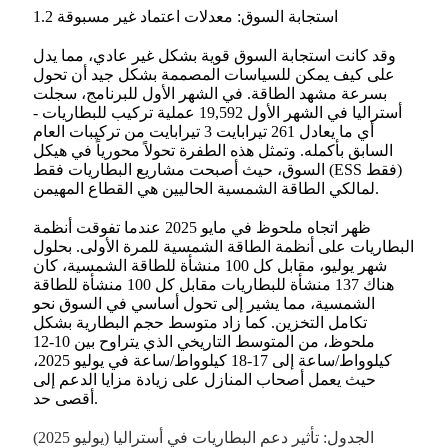
1.2 استجابة السوق: معدلات اعتماد غير مسبوقة
وقد كانت استجابة السوق قوية بشكل غير عادي، مما يدل
على كيف يمكن للسياسات المصممة بشكل جيد أن تحول
بسرعة مشهد الطاقة. في الشهر الأول للبرنامج، سجلت
أستراليا في الشهر الأول 19,592 عملية تركيب للبطاريات -
أي ما يعادل 261 تيرابايت 3 تيرابايت من تركيبات العام
السابق بأكمله. وتمثل هذه الطفرة تحولاً محورياً في هيكل
السوق، حيث أصبحت مشاريع البطاريات فقط (ESS فقط)
لمالكي الطاقة الشمسية الحاليين هي القطاع المهيمن.
ظهر اتجاه ملحوظ في مايو 2025 عندما تفوقت أنظمة
البطاريات على أنظمة الطاقة الشمسية للمرة الأولى. بحلول
شهر يوليو، مقابل كل 100 منشأة للطاقة الشمسية، كان
هناك 137 منشأة للبطاريات مقابل كل 100 منشأة للطاقة
الشمسية، مما يشير إلى تحول أساسي في السوق نحو
تكامل التخزين. كما زاد متوسط حجم البطارية بشكل
ملحوظ، من المتوسط التاريخي الذي يتراوح بين 10-12
كيلوواط/ساعة إلى 17-18 كيلوواط/ساعة في يوليو 2025،
حيث يعمل أصحاب المنازل على زيادة مزايا الدعم إلى
أقصى حد.
الجدول: تأثير دعم البطاريات في أستراليا (يوليو 2025)