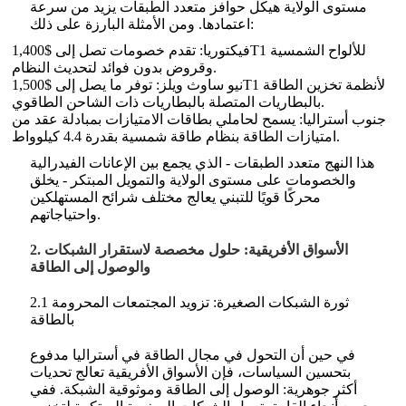
مستوى الولاية هيكل حوافز متعدد الطبقات يزيد من سرعة
اعتمادها. ومن الأمثلة البارزة على ذلك:
فيكتوريا: تقدم خصومات تصل إلى $1,400T1 للألواح الشمسية
وقروض بدون فوائد لتحديث النظام.
نيو ساوث ويلز: توفر ما يصل إلى $1,500T1 لأنظمة تخزين الطاقة
بالبطاريات المتصلة بالبطاريات ذات الشاحن الطاقوي.
جنوب أستراليا: يسمح لحاملي بطاقات الامتيازات بمبادلة عقد من
امتيازات الطاقة بنظام طاقة شمسية بقدرة 4.4 كيلوواط.
هذا النهج متعدد الطبقات - الذي يجمع بين الإعانات الفيدرالية
والخصومات على مستوى الولاية والتمويل المبتكر - يخلق
محركًا قويًا للتبني يعالج مختلف شرائح المستهلكين
واحتياجاتهم.
2. الأسواق الأفريقية: حلول مخصصة لاستقرار الشبكات
والوصول إلى الطاقة
2.1 ثورة الشبكات الصغيرة: تزويد المجتمعات المحرومة
بالطاقة
في حين أن التحول في مجال الطاقة في أستراليا مدفوع
بتحسين السياسات، فإن الأسواق الأفريقية تعالج تحديات
أكثر جوهرية: الوصول إلى الطاقة وموثوقية الشبكة. ففي