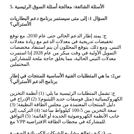
5. الأسئلة الشائعة: معالجة أسئلة السوق الرئيسية
السؤال 1: إلى متى سيستمر برنامج دعم البطاريات
الأسترالي؟
ج: يمتد إطار الدعم الحالي حتى عام 2030، مع توقع
تخفيضات تدريجية في معدلات الدعم مع زيادة معدلات
التبني. ومع ذلك، يتوقع المحللون أن يتم استنفاد مخصصات
التمويل الأولية في وقت مبكر من عام 2028 إذا استمرت
معدلات التبني الحالية، مما يخلق حاجة ملحة للمشاركين
المحتملين.
س2: ما هي المتطلبات الفنية الأساسية للمنتجات في إطار
برنامج الدعم الأسترالي؟
ج: تشمل المتطلبات الرئيسية ما يلي: (1) أنظمة التخزين
الكهروكيميائية (مثل فوسفات حديد الليثيوم)؛ (2) الإدراج في
دليل المنتجات المعتمدة من مجلس الطاقة النظيفة؛ (3)
سعة التخزين بين 5-100 كيلوواط ساعة؛ (4) التركيب إلى
جانب الأنظمة الكهروضوئية الجديدة أو القائمة؛ (5) التوافق
مع VPP للمشاركة في محطات الطاقة الافتراضية.
س3: كيف تعالج مشاريع الشبكات الكهربائية الصغيرة