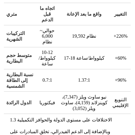
اتجاه ما
التغيير
واقع ما بعد الإعانة
قبل
متري
الدعم
~حوالي
التركيبات
+226%
19,592 نظام
6,000
الشهرية
نظام
10-12
متوسط حجم
+60%
17-18 كيلوواط/ساعة
كيلوواط/
البطارية
ساعة
نسبة البطارية
0.7:1
1.37:1
+96%
إلى الطاقة
الشمسية
نيو ساوث ويلز (7,347)،
التنويع
كوينزلاند (4,159)، ساوث
فيكتوريا
الدول الرائدة
الإقليمي
ويلز (3,052)
1.3 الاختلافات على مستوى الدولة والحوافز التكميلية
وبالإضافة إلى الدعم الفيدرالي، تخلق المبادرات على