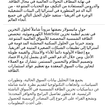
في نهاية المطاف التحولات العالمية في مجال الطاقة.
والدروس المستفادة من التكيف مع التحديات المتنوعة - من
آلية الدعم المتطورة في أستراليا إلى البيئات التشغيلية
الوعرة في أفريقيا - ستفيد حلول الجيل التالي في جميع
أنحاء العالم.
حول ماتيسولار بصفتها مزوداً شاملاً لحلول التخزين
الكهروضوئية، تتخصص MateSolar في تقديم أنظمة تخزين
الطاقة الشمسية المخصصة للأسواق العالمية المتنوعة.
وتمتد خبرتنا من الحلول السكنية المحسّنة المدعومة في
أستراليا إلى تطبيقات الشبكات الصغيرة المتينة في أفريقيا،
مع إعطاء الأولوية دائماً للأداء والامتثال والقيمة طويلة
الأجل. ومن خلال الدعم الفني الذي يشمل إدارة الاعتماد
وتصميم النظام والتحسين المستمر، نتشارك مع العملاء
لتجاوز بيئات السوق المعقدة مع تعظيم عوائد استثمارات
الطاقة.
يجمع هذا التحليل بيانات السوق الحالية، وتطورات
السياسات، واتجاهات التكنولوجيا لتقديم نظرة عامة شاملة
عن ديناميكيات تخزين الطاقة الشمسية في الأسواق الناشئة
الرئيسية. قد تتطور تفاصيل البرامج والحوافز المحددة؛
ونشجع القراء على الرجوع إلى المصادر الرسمية للحصول
على أحدث المعلومات.