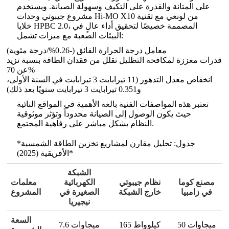
على المتانة والقدرة على التكيف وسهولة الصيانة. ويستخدم
مشروع جيبوتي وحدات Hi-MO X10 من لونغي مع تقنية
خلايا HPBC 2.0، المصممة خصيصًا لتحقيق أداء عالٍ في
البيئات الصعبة مع ميزات تشمل:
معامل درجة الحرارة الفائق (-0.26%/درجة مئوية)
قدرات معززة لمكافحة التظليل تقلل من فقدان الطاقة بنسبة تزيد
عن 70%
انخفاض معدل التدهور (11 تيرابايت 3 تيرابايت في السنة الأولى،
و0.351 تيرابايت 3 تيرابايت سنويًا بعد ذلك)
تعتبر هذه المواصفات الفنية بالغة الأهمية في المواقع النائية
حيث يكون الوصول إلى الصيانة محدوداً وتؤثر موثوقية
النظام بشكل مباشر على رفاهية المجتمع.
*جدول: تحليل مقارن لمشاريع تخزين الطاقة الشمسية
الأفريقية (2025)*
الشبكة
مصنع كوما
نظام جيبوتي
الكهربائية
معلمات
في زامبيا
خارج الشبكة
الصغيرة في
المشروع
نيجيريا
السعة
50 ميجاوات
165 كيلوواط
7.6 ميجاوات