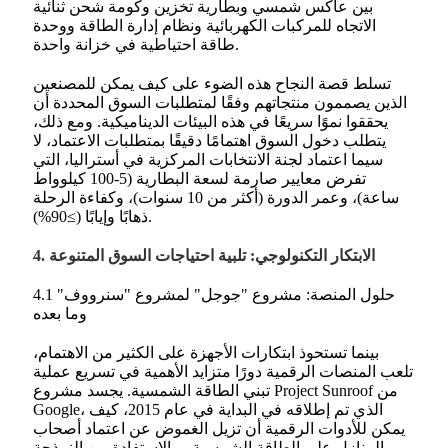
بين عاكس شمسي وبطارية تخزين وكومة شحن ثنائية
الاتجاه للمركبات الكهربائية ونظام إدارة الطاقة ووحدة
طاقة احتياطية في خزانة واحدة.
تسلط قصة النجاح هذه الضوء على كيف يمكن للمصنعين
الذين يصممون منتجاتهم وفقًا لمتطلبات السوق المحددة أن
يحققوا نموًا سريعًا في هذه البيئات الديناميكية. ومع ذلك،
يتطلب دخول السوق اهتمامًا دقيقًا بمتطلبات الاعتماد، لا
سيما اعتماد لجنة الانتخابات المركزية في أستراليا، التي
تفرض معايير صارمة لسعة البطارية (5-100 كيلوواط
ساعة)، وعمر الدورة (أكثر من 10 سنوات)، وكفاءة الرحلة
ذهابًا وإيابًا (≥90%).
4. الابتكار التكنولوجي: تلبية احتياجات السوق المتنوعة
4.1 حلول المنصة: مشروع "جوجل" لمشروع "سنرووف"
وما بعده
بينما تستحوذ ابتكارات الأجهزة على الكثير من الاهتمام،
تلعب المنصات الرقمية دورًا متزايد الأهمية في تسريع عملية
تبني الطاقة الشمسية. يجسد مشروع Project Sunroof من
Google، الذي تم إطلاقه في البداية في عام 2015، كيف
يمكن للأدوات الرقمية أن تزيل الغموض عن اعتماد أصحاب
المنازل على الطاقة الشمسية. وبالاستفادة من النمذجة