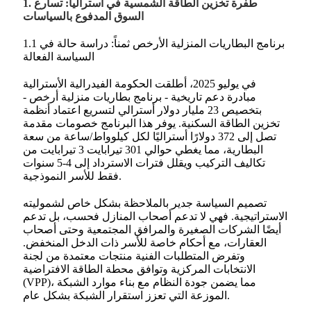
1. طفرة تخزين الطاقة الشمسية في أستراليا: تسارع
السوق المدفوع بالسياسات
1.1 برنامج البطاريات المنزلية الأرخص ثمناً: دراسة حالة في
السياسة الفعالة
في يوليو 2025، أطلقت الحكومة الفيدرالية الأسترالية
مبادرة دعم تاريخية - برنامج بطاريات منزلية أرخص -
بتخصيص 23 مليار دولار أسترالي لتسريع اعتماد أنظمة
تخزين الطاقة السكنية. يوفر هذا البرنامج خصومات مقدمة
تصل إلى 372 دولارًا أستراليًا لكل كيلوواط/ساعة من سعة
البطارية، مما يغطي حوالي 301 تيرابايت 3 تيرابايت من
تكاليف التركيب ويقلل فترات الاسترداد إلى 4-5 سنوات
فقط للأسر النموذجية.
تصميم السياسة جدير بالملاحظة بشكل خاص لشموليته
الاستراتيجية. فهي لا تدعم أصحاب المنازل فحسب، بل تدعم
أيضًا الشركات الصغيرة والمرافق المجتمعية وحتى أصحاب
العقارات، مع أحكام خاصة للأسر ذات الدخل المنخفض.
وتفرض المتطلبات الفنية منتجات معتمدة من لجنة
الانتخابات المركزية وتوافق محطة الطاقة الافتراضية
(VPP)، مما يضمن جودة النظام مع بناء موارد الشبكة
الموزعة التي تعزز استقرار الشبكة بشكل عام.