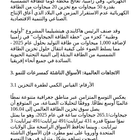
الكهربائي. وفي زامبيا، تعالج محطة كوما للطاقة الشمسية
بقدرة 50 ميجاوات مع تخزين 20 ميجاوات من الطاقة
الكهربائية عدم الاستقرار المزمن في البلاد الذي أعاق الإنتاج
الصناعي والتنمية الاقتصادية.
وقد صنف الرئيس هاكايندي هيتشيليما المشروع "أولوية
وطنية" كجزء من "خطة الطاقة الجيجاوات" في زامبيا
لإضافة 1,000 ميجاوات من طاقة التوليد بحلول عام 2025 -
مما يسلط الضوء على كيفية انتقال حلول تخزين الطاقة
الشمسية من الطاقة البديلة إلى البنية التحتية الحيوية
السائدة في جميع أنحاء إفريقيا.
3. الاتجاهات العالمية: الأسواق الناشئة كمسرعات للنمو
3.1 الأرقام: القياس الكمي لطفرة التخزين
يعكس التوسع المتزامن عبر مناطق جغرافية متنوعة نمطًا
عالميًا أوسع نطاقًا. ووفقًا لتحليلات الصناعة، من المتوقع أن
يصل سوق تخزين الطاقة العالمي إلى 106.04
جيجاوات/265.1 جيجاوات ساعة في عام 2025، وهو ما يمثل
نموًا سنويًا قدره 431 تيرابايت/491 تيرابايت/491 تيرابايت/ 3
تيرابايت
. وبينما تحافظ الأسواق الراسخة مثل الولايات
المتحدة وأوروبا على نمو مطرد، فإن الأسواق الناشئة
أصبحت تساهم بشكل متزايد في هذا التوسع.