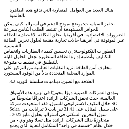
هناك العديد من العوامل المتقاربة التي تدفع هذه الظاهرة
العالمية:
تحفيز السياسات: يوضح نموذج الدعم في أستراليا كيف يمكن
للحوافز المستهدفة أن تنشط الطلب الكامن بسرعة.
الضرورات الاقتصادية: في أفريقيا، تخلق التكلفة الاقتصادية للطاقة
غير الموثوقة في أفريقيا حالات تجارية مقنعة لحلول تخزين الطاقة
الشمسية.
التطورات التكنولوجية: إن تحسين كيمياء البطاريات وانخفاض
التكاليف وأنظمة إدارة الطاقة المتطورة تجعل الحلول قابلة
للتطبيق في تطبيقات متنوعة.
مخاوف أمن الطاقة: تزيد التقلبات العالمية من التركيز على
الموارد المحلية المتجددة بدلاً من الوقود المستورد.
3.2 العلاقة مع الصين: ديناميات سلسلة التوريد
وتؤدي الشركات الصينية دورًا محوريًا في تزويد هذه الأسواق
العالمية، حيث تحقق الشركات الرائدة اختراقًا ملحوظًا من
خلال التكيف الاستراتيجي للسوق. فقد استحوذت شركة SG
Solar، على سبيل المثال، على 31.41 تيرابايت 3 تيرابايت من
سوق التخزين السكني في أستراليا بحلول مايو 2025 -
متجاوزةً بذلك الشركات الرائدة مثل تسلا وهواوي - من
خلال نظام "خمسة في واحد" المتكامل للغاية الذي يجمع